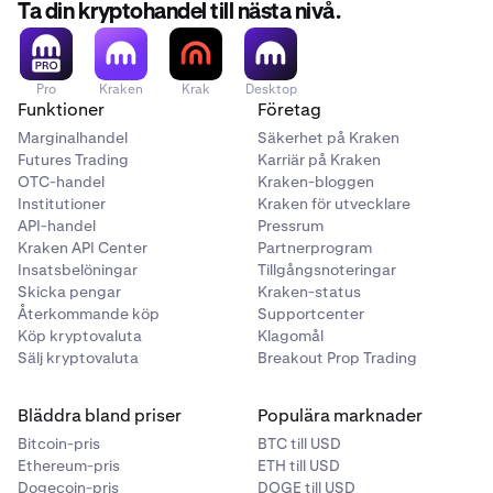
Ta din kryptohandel till nästa nivå.
Pro
Kraken
Krak
Desktop
Funktioner
Företag
Marginalhandel
Säkerhet på Kraken
Futures Trading
Karriär på Kraken
OTC-handel
Kraken-bloggen
Institutioner
Kraken för utvecklare
API-handel
Pressrum
Kraken API Center
Partnerprogram
Insatsbelöningar
Tillgångsnoteringar
Skicka pengar
Kraken-status
Återkommande köp
Supportcenter
Köp kryptovaluta
Klagomål
Sälj kryptovaluta
Breakout Prop Trading
Bläddra bland priser
Populära marknader
Bitcoin-pris
BTC till USD
Ethereum-pris
ETH till USD
Dogecoin-pris
DOGE till USD