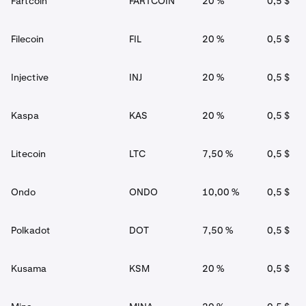
Fartcoin
FARTCOIN
20 %
0,5 $
Filecoin
FIL
20 %
0,5 $
Injective
INJ
20 %
0,5 $
Kaspa
KAS
20 %
0,5 $
Litecoin
LTC
7,50 %
0,5 $
Ondo
ONDO
10,00 %
0,5 $
Polkadot
DOT
7,50 %
0,5 $
Kusama
KSM
20 %
0,5 $