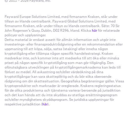
© 2011 – 2026 Payward, Inc.
Payward Europe Solutions Limited, med firmanamn Kraken, står under
tillsyn av Irlands centralbank. Payward Global Solutions Limited, med
firmanamn Kraken, står under tillsyn av Irlands centralbank. Säte: 70 Sir
John Rogerson’s Quay, Dublin, D02 R296, Irland. Klicka
här
för relaterade
policyer och upplysningar.
Detta material är endast avsett för allmän information och utgör inte
investerings- eller finansproduktrådgivning eller en rekommendation eller
uppmaning till att köpa, sälja, satsa (staking) eller inneha någon
kryptotillgång eller tillämpa någon specifik handelsstrategi. Kraken
medverkar inte, och kommer inte att medverka till att öka eller minska
priset på någon specifik kryptotillgång som man gör tillgänglig. Den
oförutsägbara utvecklingen på kryptotillgångsmarknaderna kan leda till
förlust av medel. All avkastning och/eller värdeökning på dina
kryptotillgångar kan vara skattepliktig och du bör söka oberoende
rådgivning om din skattesituation. Geografiska begränsningar gäller. Vissa
kryptoprodukter och marknader är oreglerade. Krakens regleringsstatus
för de olika produkterna och tjänsterna varierar beroende på jurisdiktion
och det kan hända att du inte skyddas av statliga ersättningsprogram
och/eller myndigheters skyddsprogram. Se juridiska upplysningar för
respektive jurisdiktion (
här
).