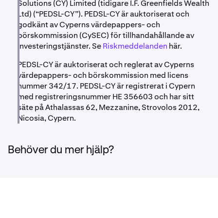
Solutions (CY) Limited (tidigare I.F. Greenfields Wealth
Ltd) (“PEDSL-CY”). PEDSL-CY är auktoriserat och
godkänt av Cyperns värdepappers- och
börskommission (CySEC) för tillhandahållande av
investeringstjänster. Se
Riskmeddelanden
här.
PEDSL-CY är auktoriserat och reglerat av Cyperns
värdepappers- och börskommission med licens
nummer 342/17. PEDSL-CY är registrerat i Cypern
med registreringsnummer HE 356603 och har sitt
säte på Athalassas 62, Mezzanine, Strovolos 2012,
Nicosia, Cypern.
Behöver du mer hjälp?