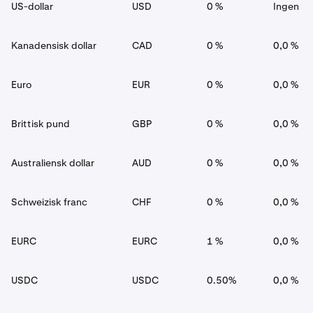
US-dollar
USD
0 %
Ingen up
Kanadensisk dollar
CAD
0 %
0,0 %
Euro
EUR
0 %
0,0 %
Brittisk pund
GBP
0 %
0,0 %
Australiensk dollar
AUD
0 %
0,0 %
Schweizisk franc
CHF
0 %
0,0 %
EURC
EURC
1 %
0,0 %
USDC
USDC
0.50%
0,0 %