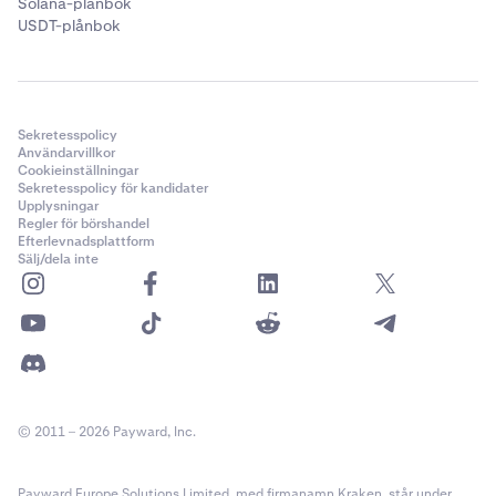
Solana-plånbok
USDT-plånbok
Sekretesspolicy
Användarvillkor
Cookieinställningar
Sekretesspolicy för kandidater
Upplysningar
Regler för börshandel
Efterlevnadsplattform
Sälj/dela inte
© 2011 – 2026 Payward, Inc.
Payward Europe Solutions Limited, med firmanamn Kraken, står under