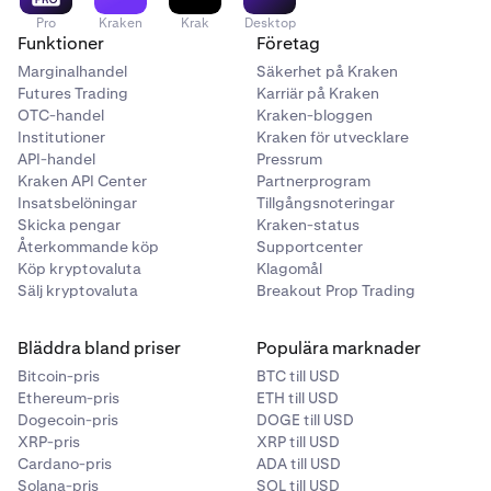
Pro
Kraken
Krak
Desktop
Funktioner
Företag
Marginalhandel
Säkerhet på Kraken
Futures Trading
Karriär på Kraken
OTC-handel
Kraken-bloggen
Institutioner
Kraken för utvecklare
API-handel
Pressrum
Kraken API Center
Partnerprogram
Insatsbelöningar
Tillgångsnoteringar
Skicka pengar
Kraken-status
Återkommande köp
Supportcenter
Köp kryptovaluta
Klagomål
Sälj kryptovaluta
Breakout Prop Trading
Bläddra bland priser
Populära marknader
Bitcoin-pris
BTC till USD
Ethereum-pris
ETH till USD
Dogecoin-pris
DOGE till USD
XRP-pris
XRP till USD
Cardano-pris
ADA till USD
Solana-pris
SOL till USD