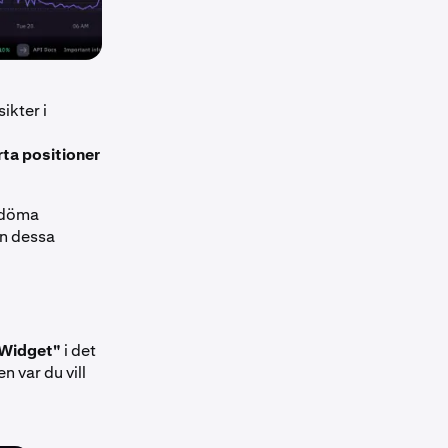
ikter i
ta positioner
bedöma
an dessa
Widget"
i det
 var du vill