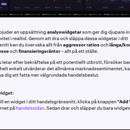
bjuder en uppsättning
analyswidgetar
som ger dig djupare ins
tet i realtid. Genom att dra och släppa dessa widgetar i ditt
nitt kan du övervaka allt från
aggressor ratios
och
långa/kor
esse
och
finansieringsräntor
– allt på ett ställe.
letar efter bekräftelse på ett potentiellt utbrott, försöker 
ler helt enkelt utvärderar det allmänna marknadssentimentet, k
pa dig att fatta mer välgrundade handelsbeslut.
widget:
till en widget i ditt handelsgränssnitt, klicka på knappen
"Add 
örnet på
handelssidan
. Sedan drar och släpper du bara widgeten