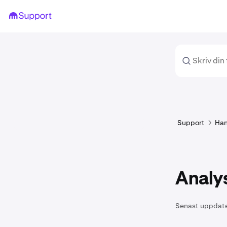
Support
Han
Analy
Senast uppdat