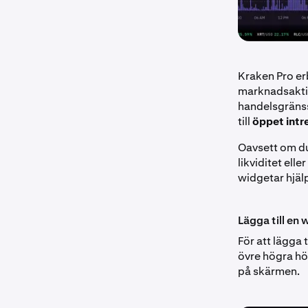
Kraken Pro er
marknadsaktivi
handelsgränss
till
öppet intr
Oavsett om du 
likviditet el
widgetar hjäl
Lägga till en 
För att lägga 
övre högra h
på skärmen.