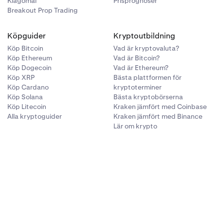
Klagomål
Prisprognoser
Kombinera
ig för att
heter. Att
Breakout Prop Trading
 snabbt
id bör du
ocksdjup—kan
lekar eller
ler volym—för
t upptäcka
et snarare är
 föredrar
Köpguider
Kryptoutbildning
ritiska
 kombinera
Köp Bitcoin
Vad är kryptovaluta?
Att kombinera
r att få en
Köp Ethereum
Vad är Bitcoin?
a dig att
Köp Dogecoin
Vad är Ethereum?
Köp XRP
Bästa plattformen för
Köp Cardano
kryptoterminer
Köp Solana
Bästa kryptobörserna
Köp Litecoin
Kraken jämfört med Coinbase
Alla kryptoguider
Kraken jämfört med Binance
Lär om krypto