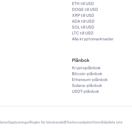
g
för säker åtkomst.
ETH till USD
DOGE till USD
 begränsa behörigheterna för ytterligare användare kan du stä
XRP till USD
ngs-
och
handels-2FA
, samt ett
Global Settings Lock (GSL)
, s
ADA till USD
SOL till USD
LTC till USD
kså dela
API-nycklar
med ytterligare användare. När du gör det, 
Alla kryptomarknader
API-nycklar med lämpliga behörigheter för varje användare.
Plånbok
Kryptoplånbok
Bitcoin-plånbok
Ethereum-plånbok
Solana-plånbok
USDT-plånbok
dater
Upplysningar
Regler för börshandel
Efterlevnadsplattform
Sälj/dela inte