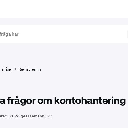
 igång
Registrering
a frågor om kontohantering
erad:
2026 geassemánnu 23