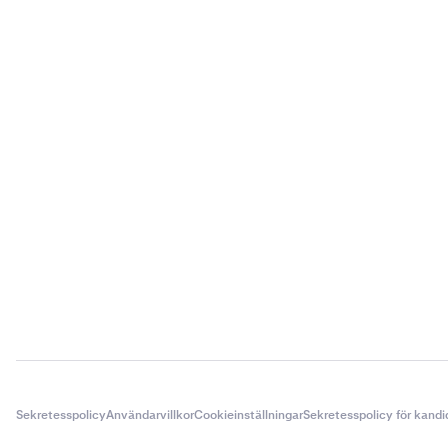
inloggnin
Om du vill
4
finansieri
med dem.
Du kan oc
5
generera 
Sekretesspolicy
Användarvillkor
Cookieinställningar
Sekretesspolicy för kandi