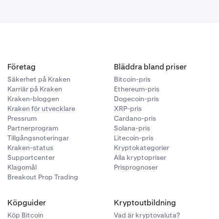
om kan
från denna
 resultera i
n,
ifika behov
e kommer att
a saldon,
Företag
Bläddra bland priser
ngar och
Säkerhet på Kraken
Bitcoin-pris
Karriär på Kraken
Ethereum-pris
Kraken-bloggen
Dogecoin-pris
. Alla
Kraken för utvecklare
XRP-pris
ör att ställa
Pressrum
Cardano-pris
Partnerprogram
Solana-pris
Tillgångsnoteringar
Litecoin-pris
Kraken-status
Kryptokategorier
Supportcenter
Alla kryptopriser
gs till i ditt
Klagomål
Prisprognoser
ämna sina
Breakout Prop Trading
Köpguider
Kryptoutbildning
mma
2FA-
Köp Bitcoin
Vad är kryptovaluta?