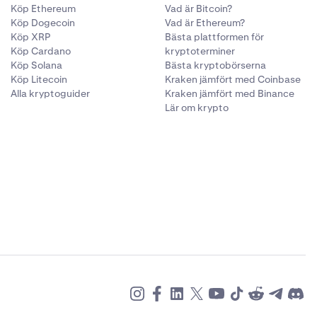
Köp Ethereum
Vad är Bitcoin?
Köp Dogecoin
Vad är Ethereum?
lla in
Köp XRP
Bästa plattformen för
om inte delas
Köp Cardano
kryptoterminer
Köp Solana
Bästa kryptobörserna
Köp Litecoin
Kraken jämfört med Coinbase
se till att
Alla kryptoguider
Kraken jämfört med Binance
Lär om krypto