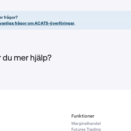
 anges i instruktionen ovan, överförs alla tillgångar in natura 
urities LLC. Jag förstår att i den mån eventuella tillgångar i m
föra, med eller utan avgifter, kan sådana tillgångar inte över
er frågor?
krävs av tillämpliga regler. Jag förstår att jag kontrakteras a
vanliga frågor om ACATS-överföringar
.
och/eller tar emot eventuella tillgångar som inte kan överföra
att ni likviderar eventuella egna penningmarknadsfondstillgån
 och som är en del av mitt konto och överför det resulterande
curities LLC. Jag auktoriserar överföraren att dra av eventuel
i är berättigade till från mitt kontos kreditsaldo. Om mitt kont
 du mer hjälp?
ldo, eller om kreditsaldot på kontot är otillräckligt för att till
stående avgifter som ni är behöriga till, auktoriserar jag er att
å mitt konto i den utsträckning som krävs för att uppfylla den 
t när ni tar emot en kopia av denna överföringsinstruktion, och
ontoöverföring, fryser överföraren mitt konto och avbryter al
 konto i era böcker. Jag bekräftar att jag har förstört eller åte
la kredit-/betalkort och/eller oanvända checkar som utfärdats 
 mitt konto.
Funktioner
Marginalhandel
Futures Trading