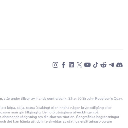
rkonto
står under tillsyn av Irlands centralbank. Säte: 70 Sir John Rogerson’s Quay,
tt köpa, sälja, satsa (staking) eller inneha någon kryptotillgång eller
ång som man gör tillgänglig. Den oförutsägbara utvecklingen på
öka oberoende rådgivning om din skattesituation. Geografiska begränsningar
n och det kan hända att du inte skyddas av statliga ersättningsprogram