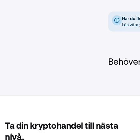
Om inget annat
hos Alpaca Sec
svåra att över
Har du fl
tidsramar som 
Läs våra
som levererar 
auktoriserar 
kan överföras
till Alpaca Se
avgifter som n
Behöver
något kreditsa
eventuella ute
tillgångarna p
Jag förstår at
fullständig k
ordrar för mitt
överföraren al
anslutning till
Ta din kryptohandel till nästa
nivå.