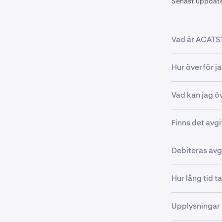
Senast uppdat
Vad är ACATS
Customer Acco
Hur överför ja
av kundkonton
Med hjälp av 
För mer infor
Vad kan jag öv
mäklare till K
lyckas, se vår
Du kan
överfö
Följ dessa steg
Finns det avgi
externt konto.
bråkdelar av a
Kraken tar inte
Debiteras avgi
Öppna Kra
1
externa mäkla
överföringar 
Överföring av
Hur lång tid 
extern mäklar
Kraken debiter
aktier och ET
Överföringar k
Upplysningar
avgifter för s