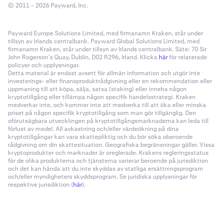
© 2011 – 2026 Payward, Inc.
Payward Europe Solutions Limited, med firmanamn Kraken, står under
tillsyn av Irlands centralbank. Payward Global Solutions Limited, med
firmanamn Kraken, står under tillsyn av Irlands centralbank. Säte: 70 Sir
John Rogerson’s Quay, Dublin, D02 R296, Irland. Klicka
här
för relaterade
policyer och upplysningar.
Detta material är endast avsett för allmän information och utgör inte
investerings- eller finansproduktrådgivning eller en rekommendation eller
uppmaning till att köpa, sälja, satsa (staking) eller inneha någon
kryptotillgång eller tillämpa någon specifik handelsstrategi. Kraken
medverkar inte, och kommer inte att medverka till att öka eller minska
priset på någon specifik kryptotillgång som man gör tillgänglig. Den
oförutsägbara utvecklingen på kryptotillgångsmarknaderna kan leda till
förlust av medel. All avkastning och/eller värdeökning på dina
kryptotillgångar kan vara skattepliktig och du bör söka oberoende
rådgivning om din skattesituation. Geografiska begränsningar gäller. Vissa
kryptoprodukter och marknader är oreglerade. Krakens regleringsstatus
för de olika produkterna och tjänsterna varierar beroende på jurisdiktion
och det kan hända att du inte skyddas av statliga ersättningsprogram
och/eller myndigheters skyddsprogram. Se juridiska upplysningar för
respektive jurisdiktion (
här
).