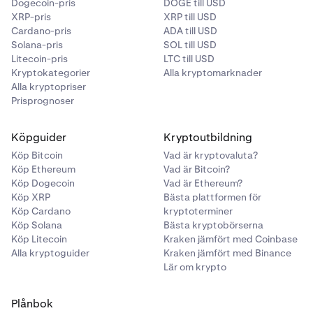
Dogecoin-pris
DOGE till USD
XRP-pris
XRP till USD
Cardano-pris
ADA till USD
Solana-pris
SOL till USD
Litecoin-pris
LTC till USD
Kryptokategorier
Alla kryptomarknader
Alla kryptopriser
Prisprognoser
Köpguider
Kryptoutbildning
Köp Bitcoin
Vad är kryptovaluta?
Köp Ethereum
Vad är Bitcoin?
Köp Dogecoin
Vad är Ethereum?
Köp XRP
Bästa plattformen för
Köp Cardano
kryptoterminer
Köp Solana
Bästa kryptobörserna
Köp Litecoin
Kraken jämfört med Coinbase
Alla kryptoguider
Kraken jämfört med Binance
Lär om krypto
Plånbok