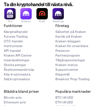
Ta din kryptohandel till nästa nivå.
Pro
Kraken
Krak
Desktop
Funktioner
Företag
Marginalhandel
Säkerhet på Kraken
Futures Trading
Karriär på Kraken
OTC-handel
Kraken-bloggen
Institutioner
Kraken för utvecklare
API-handel
Pressrum
Kraken API Center
Partnerprogram
Insatsbelöningar
Tillgångsnoteringar
Skicka pengar
Kraken-status
Återkommande köp
Supportcenter
Köp kryptovaluta
Klagomål
Sälj kryptovaluta
Breakout Prop Trading
Bläddra bland priser
Populära marknader
Bitcoin-pris
BTC till USD
Ethereum-pris
ETH till USD