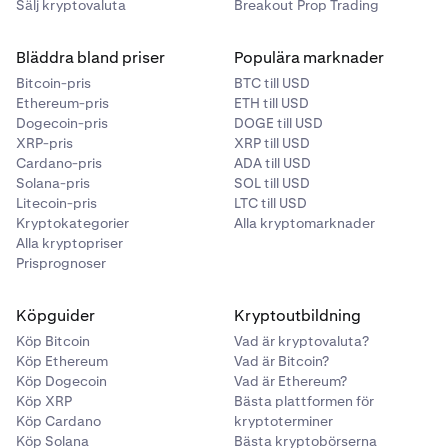
Sälj kryptovaluta
Breakout Prop Trading
Bläddra bland priser
Populära marknader
Bitcoin-pris
BTC till USD
Ethereum-pris
ETH till USD
Dogecoin-pris
DOGE till USD
XRP-pris
XRP till USD
Cardano-pris
ADA till USD
Solana-pris
SOL till USD
Litecoin-pris
LTC till USD
Kryptokategorier
Alla kryptomarknader
Alla kryptopriser
Prisprognoser
Köpguider
Kryptoutbildning
Köp Bitcoin
Vad är kryptovaluta?
Köp Ethereum
Vad är Bitcoin?
Köp Dogecoin
Vad är Ethereum?
Köp XRP
Bästa plattformen för
Köp Cardano
kryptoterminer
Köp Solana
Bästa kryptobörserna