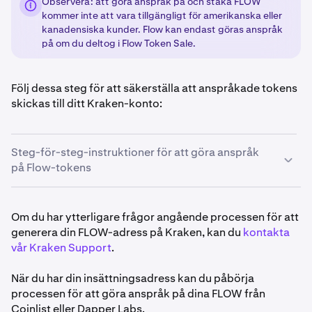
Observera: att göra anspråk på och staka FLOW
kommer inte att vara tillgängligt för amerikanska eller
kanadensiska kunder. Flow kan endast göras anspråk
på om du deltog i Flow Token Sale.
Följ dessa steg för att säkerställa att anspråkade tokens
skickas till ditt Kraken-konto:
Steg-för-steg-instruktioner för att göra anspråk
på Flow-tokens
Om du inte redan har ett Kraken-konto,
skapa ett
1
Om du har ytterligare frågor angående processen för att
Kraken-konto
.
generera din FLOW-adress på Kraken, kan du
kontakta
vår Kraken Support
.
När du har ditt Kraken-konto, logga in på ditt konto
2
och välj
Funding.
När du har din insättningsadress kan du påbörja
processen för att göra anspråk på dina FLOW från
Klicka sedan på
Deposit
.
3
Coinlist eller Dapper Labs.