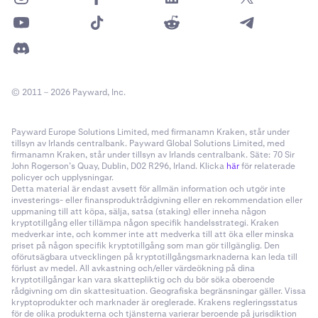
© 2011 – 2026 Payward, Inc.
Payward Europe Solutions Limited, med firmanamn Kraken, står under
tillsyn av Irlands centralbank. Payward Global Solutions Limited, med
firmanamn Kraken, står under tillsyn av Irlands centralbank. Säte: 70 Sir
John Rogerson’s Quay, Dublin, D02 R296, Irland. Klicka
här
för relaterade
policyer och upplysningar.
Detta material är endast avsett för allmän information och utgör inte
investerings- eller finansproduktrådgivning eller en rekommendation eller
uppmaning till att köpa, sälja, satsa (staking) eller inneha någon
kryptotillgång eller tillämpa någon specifik handelsstrategi. Kraken
medverkar inte, och kommer inte att medverka till att öka eller minska
priset på någon specifik kryptotillgång som man gör tillgänglig. Den
oförutsägbara utvecklingen på kryptotillgångsmarknaderna kan leda till
förlust av medel. All avkastning och/eller värdeökning på dina
kryptotillgångar kan vara skattepliktig och du bör söka oberoende
rådgivning om din skattesituation. Geografiska begränsningar gäller. Vissa
kryptoprodukter och marknader är oreglerade. Krakens regleringsstatus
för de olika produkterna och tjänsterna varierar beroende på jurisdiktion