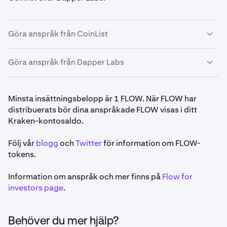
Sök efter Flow (FLOW) och klicka på det.
4
Göra anspråk från CoinList
Slutligen klickar du på
Generate deposit address
.
5
Göra anspråk från Dapper Labs
För att göra anspråk från CoinList, logga in på ditt
1
CoinList-konto och fyll i
detta formulär
med din
genererade Kraken-insättningsadress.
Om du är en supporter som gör anspråk direkt från
1
Minsta insättningsbelopp är 1 FLOW. När FLOW har
CoinList kommer att skicka dig ett e-
Dapper Labs, finns
den processen här
. I formuläret
2
distribuerats bör dina anspråkade FLOW visas i ditt
postmeddelande,
du måste klicka för att bekräfta.
använder du den adress du har genererat på Kraken.
Kraken-kontosaldo.
Gör anspråk på dina FLOW senast den 26 oktober
3
Följ vår
för att vara i tid för den första staking-perioden.
blogg
och
Twitter
för information om FLOW-
tokens.
Information om anspråk och mer finns på
Flow for
investors page
.
Behöver du mer hjälp?