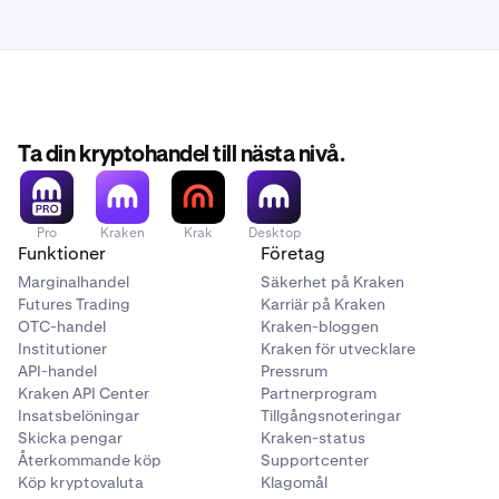
Ta din kryptohandel till nästa nivå.
Pro
Kraken
Krak
Desktop
Funktioner
Företag
Marginalhandel
Säkerhet på Kraken
Futures Trading
Karriär på Kraken
OTC-handel
Kraken-bloggen
Institutioner
Kraken för utvecklare
API-handel
Pressrum
Kraken API Center
Partnerprogram
Insatsbelöningar
Tillgångsnoteringar
Skicka pengar
Kraken-status
Återkommande köp
Supportcenter
Köp kryptovaluta
Klagomål