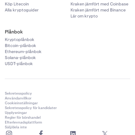
Köp Litecoin
Kraken jämfört med Coinbase
Alla kryptoguider
Kraken jämfört med Binance
Lär om krypto
Plånbok
Kryptoplånbok
Bitcoin-plånbok
Ethereum-plånbok
Solana-plånbok
USDT-plånbok
Sekretesspolicy
Användarvillkor
Cookieinställningar
Sekretesspolicy för kandidater
Upplysningar
Regler för börshandel
Efterlevnadsplattform
Sälj/dela inte