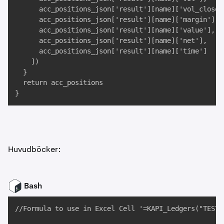
      acc_positions_json['result'][name]['vol_closed'
      acc_positions_json['result'][name]['margin'], 

      acc_positions_json['result'][name]['value'], 

      acc_positions_json['result'][name]['net'], 

      acc_positions_json['result'][name]['time']

    ])

  }

  return acc_positions

}
Huvudböcker:
Bash
//Formula to use in Excel Cell '=KAPI_Ledgers("TEST",