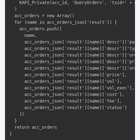
    KAPI_Private(acc_id, 'QueryOrders', 'txid=' + ord
  )

  acc_orders = new Array()

  for (name in acc_orders_json['result']) {

    acc_orders.push([

      name, 

      acc_orders_json['result'][name]['descr']['pair'
      acc_orders_json['result'][name]['descr']['type'
      acc_orders_json['result'][name]['descr']['order
      acc_orders_json['result'][name]['descr']['price
      acc_orders_json['result'][name]['descr']['order
      acc_orders_json['result'][name]['price'], 

      acc_orders_json['result'][name]['vol'], 

      acc_orders_json['result'][name]['vol_exec'], 

      acc_orders_json['result'][name]['cost'], 

      acc_orders_json['result'][name]['fee'], 

      acc_orders_json['result'][name]['status']

    ])

  }

  return acc_orders

}