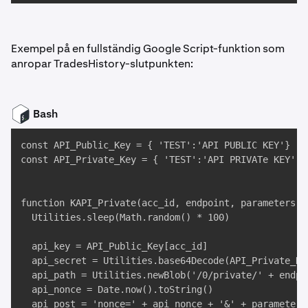
Exempel på en fullständig Google Script-funktion som
anropar TradesHistory-slutpunkten:
Bash
const API_Public_Key = { 'TEST':'API PUBLIC KEY'}

const API_Private_Key = { 'TEST':'API PRIVATe KEY' }

function KAPI_Private(acc_id, endpoint, parameters) {
  Utilities.sleep(Math.random() * 100)

  api_key = API_Public_Key[acc_id]

  api_secret = Utilities.base64Decode(API_Private_Key
  api_path = Utilities.newBlob('/0/private/' + endpoi
  api_nonce = Date.now().toString()

  api_post = 'nonce=' + api_nonce + '&' + parameters
