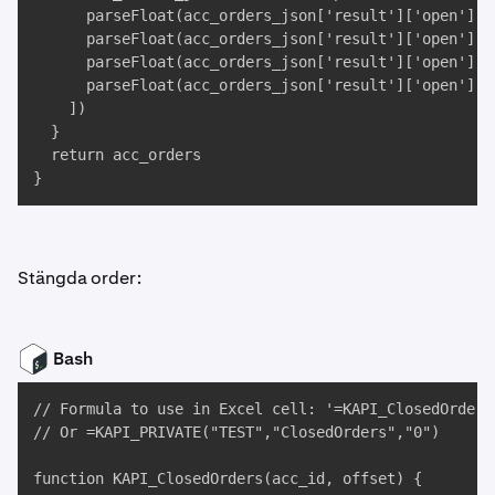
      parseFloat(acc_orders_json['result']['open'][n
      parseFloat(acc_orders_json['result']['open'][na
      parseFloat(acc_orders_json['result']['open'][n
      parseFloat(acc_orders_json['result']['open'][na
    ])

  }

  return acc_orders

}
Stängda order:
Bash
// Formula to use in Excel cell: '=KAPI_ClosedOrders(
// Or =KAPI_PRIVATE("TEST","ClosedOrders","0")

function KAPI_ClosedOrders(acc_id, offset) {
