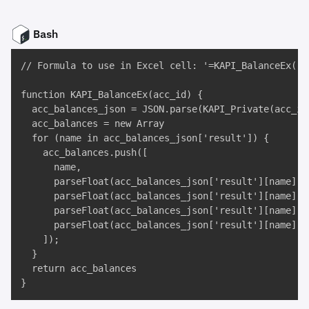
Bash
// Formula to use in Excel cell: '=KAPI_BalanceEx("TE
function KAPI_BalanceEx(acc_id) {

  acc_balances_json = JSON.parse(KAPI_Private(acc_id
  acc_balances = new Array

  for (name in acc_balances_json['result']) {

    acc_balances.push([

      name,

      parseFloat(acc_balances_json['result'][name]['b
      parseFloat(acc_balances_json['result'][name]['h
      parseFloat(acc_balances_json['result'][name]['
      parseFloat(acc_balances_json['result'][name]['
    ]);

  }

  return acc_balances

}