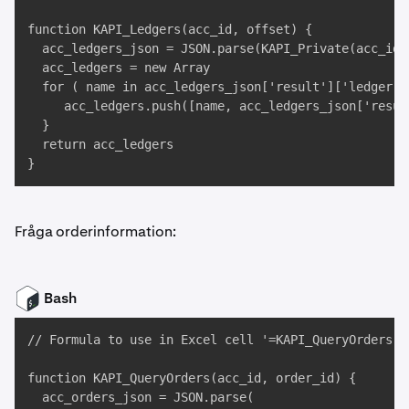
function KAPI_Ledgers(acc_id, offset) {

  acc_ledgers_json = JSON.parse(KAPI_Private(acc_id,
  acc_ledgers = new Array

  for ( name in acc_ledgers_json['result']['ledger'] 
     acc_ledgers.push([name, acc_ledgers_json['resul
  }

  return acc_ledgers

}
Fråga orderinformation:
Bash
// Formula to use in Excel cell '=KAPI_QueryOrders("
function KAPI_QueryOrders(acc_id, order_id) {

  acc_orders_json = JSON.parse(
