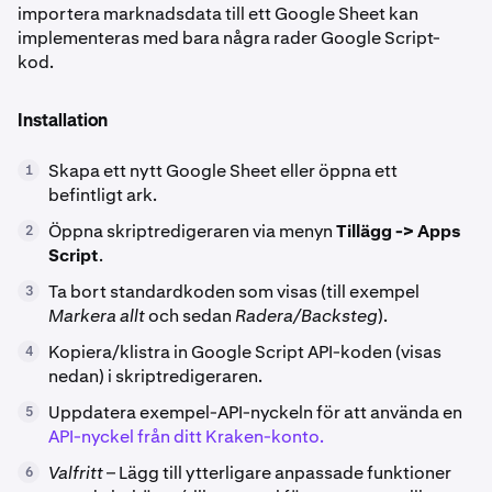
importera marknadsdata till ett Google Sheet kan
implementeras med bara några rader Google Script-
kod.
Installation
Skapa ett nytt Google Sheet eller öppna ett
1
befintligt ark.
Öppna skriptredigeraren via menyn
Tillägg -> Apps
2
Script
.
Ta bort standardkoden som visas (till exempel
3
Markera allt
och sedan
Radera/Backsteg
).
Kopiera/klistra in Google Script API-koden (visas
4
nedan) i skriptredigeraren.
Uppdatera exempel-API-nyckeln för att använda en
5
API-nyckel från ditt Kraken-konto.
Valfritt
– Lägg till ytterligare anpassade funktioner
6