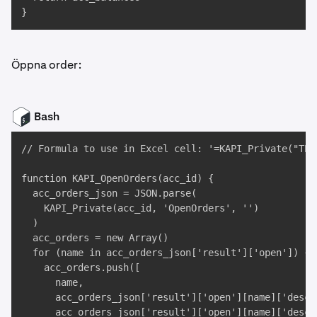
}
Öppna order:
Bash
// Formula to use in Excel cell: '=KAPI_Private("TES
function KAPI_OpenOrders(acc_id) {

  acc_orders_json = JSON.parse(

    KAPI_Private(acc_id, 'OpenOrders', '')

  )

  acc_orders = new Array()

  for (name in acc_orders_json['result']['open']) {

    acc_orders.push([

      name, 

      acc_orders_json['result']['open'][name]['descr'
      acc_orders_json['result']['open'][name]['descr'