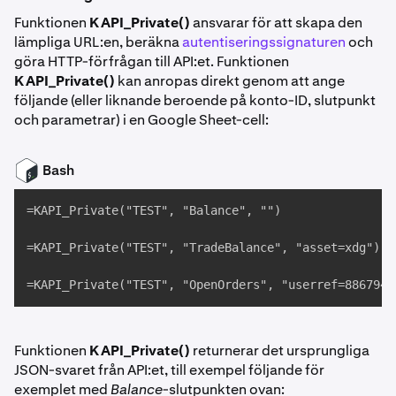
Funktionen
KAPI_Private()
ansvarar för att skapa den
lämpliga URL:en, beräkna
autentiseringssignaturen
och
göra HTTP-förfrågan till API:et. Funktionen
KAPI_Private()
kan anropas direkt genom att ange
följande (eller liknande beroende på konto-ID, slutpunkt
och parametrar) i en Google Sheet-cell:
Bash
=KAPI_Private("TEST", "Balance", "")

=KAPI_Private("TEST", "TradeBalance", "asset=xdg")

=KAPI_Private("TEST", "OpenOrders", "userref=8867947
Funktionen
KAPI_Private()
returnerar det ursprungliga
JSON-svaret från API:et, till exempel följande för
exemplet med
Balance
-slutpunkten ovan: