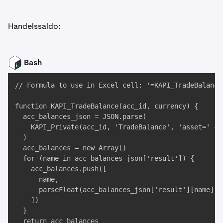
Handelssaldo:
Bash
// Formula to use in Excel cell: '=KAPI_TradeBalance
function KAPI_TradeBalance(acc_id, currency) {

  acc_balances_json = JSON.parse(

    KAPI_Private(acc_id, 'TradeBalance', 'asset=' + c
  )

  acc_balances = new Array()

  for (name in acc_balances_json['result']) {

    acc_balances.push([

      name, 

      parseFloat(acc_balances_json['result'][name])

    ])

  }

  return acc_balances
