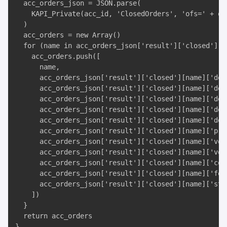
  acc_orders_json = JSON.parse(

    KAPI_Private(acc_id, 'ClosedOrders', 'ofs=' + off
  )

  acc_orders = new Array()

  for (name in acc_orders_json['result']['closed']) {
    acc_orders.push([

      name, 

      acc_orders_json['result']['closed'][name]['desc
      acc_orders_json['result']['closed'][name]['desc
      acc_orders_json['result']['closed'][name]['des
      acc_orders_json['result']['closed'][name]['desc
      acc_orders_json['result']['closed'][name]['desc
      acc_orders_json['result']['closed'][name]['pric
      acc_orders_json['result']['closed'][name]['vol'
      acc_orders_json['result']['closed'][name]['vol_
      acc_orders_json['result']['closed'][name]['cost
      acc_orders_json['result']['closed'][name]['fee'
      acc_orders_json['result']['closed'][name]['stat
    ])

  }

  return acc_orders

}