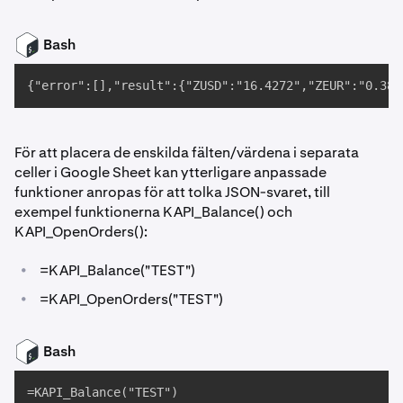
Bash
{"error":[],"result":{"ZUSD":"16.4272","ZEUR":"0.388
För att placera de enskilda fälten/värdena i separata
celler i Google Sheet kan ytterligare anpassade
funktioner anropas för att tolka JSON-svaret, till
exempel funktionerna KAPI_Balance() och
KAPI_OpenOrders():
•
=KAPI_Balance("TEST")
•
=KAPI_OpenOrders("TEST")
Bash
=KAPI_Balance("TEST")
