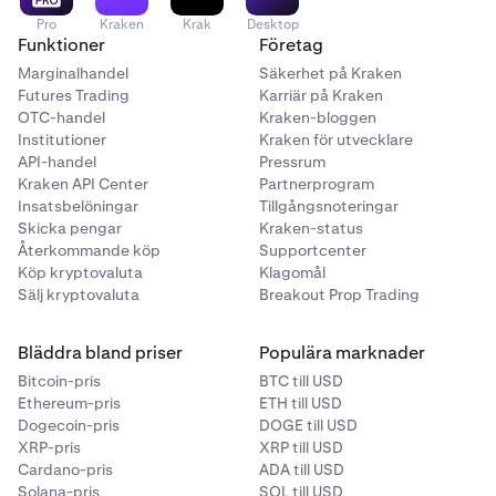
Pro
Kraken
Krak
Desktop
Funktioner
Företag
Marginalhandel
Säkerhet på Kraken
Futures Trading
Karriär på Kraken
OTC-handel
Kraken-bloggen
Institutioner
Kraken för utvecklare
API-handel
Pressrum
Kraken API Center
Partnerprogram
Insatsbelöningar
Tillgångsnoteringar
Skicka pengar
Kraken-status
Återkommande köp
Supportcenter
Köp kryptovaluta
Klagomål
Sälj kryptovaluta
Breakout Prop Trading
Bläddra bland priser
Populära marknader
Bitcoin-pris
BTC till USD
Ethereum-pris
ETH till USD
Dogecoin-pris
DOGE till USD
XRP-pris
XRP till USD
Cardano-pris
ADA till USD
Solana-pris
SOL till USD