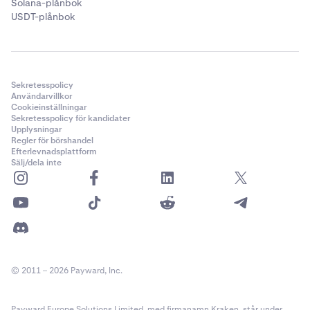
Solana-plånbok
USDT-plånbok
Sekretesspolicy
Användarvillkor
Cookieinställningar
Sekretesspolicy för kandidater
Upplysningar
Regler för börshandel
Efterlevnadsplattform
Sälj/dela inte
© 2011 – 2026 Payward, Inc.
Payward Europe Solutions Limited, med firmanamn Kraken, står under