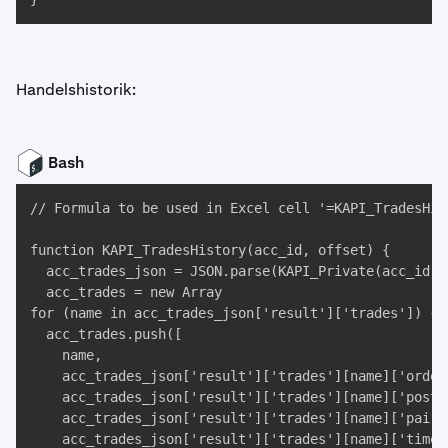
Handelshistorik:
Bash
// Formula to be used in Excel cell '=KAPI_TradesHist
function KAPI_TradesHistory(acc_id, offset) {

  acc_trades_json = JSON.parse(KAPI_Private(acc_id, 
  acc_trades = new Array

for (name in acc_trades_json['result']['trades']) {

  acc_trades.push([

    name,

    acc_trades_json['result']['trades'][name]['ordert
    acc_trades_json['result']['trades'][name]['postxi
    acc_trades_json['result']['trades'][name]['pair']
    acc_trades_json['result']['trades'][name]['time']