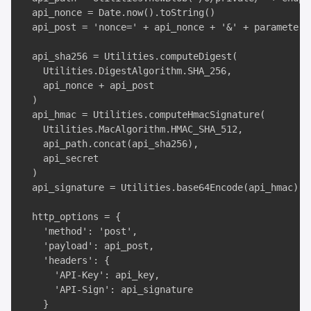
  api_nonce = Date.now().toString()

  api_post = 'nonce=' + api_nonce + '&' + parameters

  api_sha256 = Utilities.computeDigest(

    Utilities.DigestAlgorithm.SHA_256, 

    api_nonce + api_post

  )

  api_hmac = Utilities.computeHmacSignature(

    Utilities.MacAlgorithm.HMAC_SHA_512, 

    api_path.concat(api_sha256), 

    api_secret

  )

  api_signature = Utilities.base64Encode(api_hmac)

  http_options = {

    'method': 'post', 

    'payload': api_post, 

    'headers': {

      'API-Key': api_key, 

      'API-Sign': api_signature

    }
