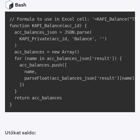
Bash
// Formula to use in Excel cell: '=KAPI_Balance("TEST
function KAPI_Balance(acc_id) {

  acc_balances_json = JSON.parse(

    KAPI_Private(acc_id, 'Balance', '')

  )

  acc_balances = new Array()

  for (name in acc_balances_json['result']) {

    acc_balances.push([

      name, 

      parseFloat(acc_balances_json['result'][name])

    ])

  }

  return acc_balances

}
Utökat saldo: