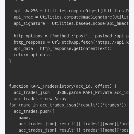
  api_sha256 = Utilities.computeDigest(Utilities.Dig
  api_hmac = Utilities.computeHmacSignature(Utilitie
  api_signature = Utilities.base64Encode(api_hmac)

  http_options = {'method':'post', 'payload':api_pos
  http_response = UrlFetchApp.fetch('https://api.kra
  api_data = http_response.getContentText()

  return api_data

}

function KAPI_TradesHistory(acc_id, offset) {

  acc_trades_json = JSON.parse(KAPI_Private(acc_id, 
  acc_trades = new Array

for (name in acc_trades_json['result']['trades']) {

  acc_trades.push([

    name,

    acc_trades_json['result']['trades'][name]['ordert
    acc_trades_json['result']['trades'][name]['postxi