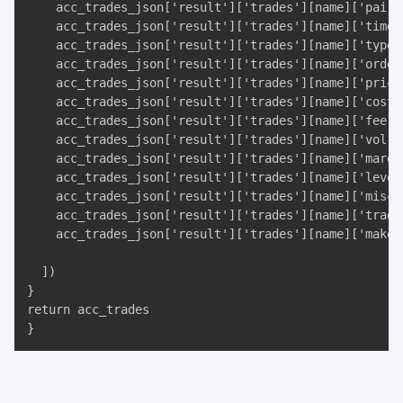
    acc_trades_json['result']['trades'][name]['pair']
    acc_trades_json['result']['trades'][name]['time']
    acc_trades_json['result']['trades'][name]['type']
    acc_trades_json['result']['trades'][name]['ordert
    acc_trades_json['result']['trades'][name]['price'
    acc_trades_json['result']['trades'][name]['cost']
    acc_trades_json['result']['trades'][name]['fee'],
    acc_trades_json['result']['trades'][name]['vol'],
    acc_trades_json['result']['trades'][name]['margin
    acc_trades_json['result']['trades'][name]['levera
    acc_trades_json['result']['trades'][name]['misc']
    acc_trades_json['result']['trades'][name]['trade_
    acc_trades_json['result']['trades'][name]['maker'
  ])

}

return acc_trades

}