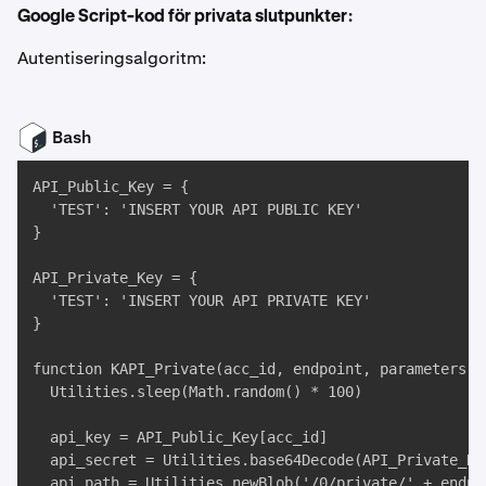
Google Script-kod för privata slutpunkter:
Autentiseringsalgoritm:
Bash
API_Public_Key = { 

  'TEST': 'INSERT YOUR API PUBLIC KEY' 

}

API_Private_Key = { 

  'TEST': 'INSERT YOUR API PRIVATE KEY' 

}

function KAPI_Private(acc_id, endpoint, parameters) {
  Utilities.sleep(Math.random() * 100)

  api_key = API_Public_Key[acc_id]

  api_secret = Utilities.base64Decode(API_Private_Key
  api_path = Utilities.newBlob('/0/private/' + endpoi