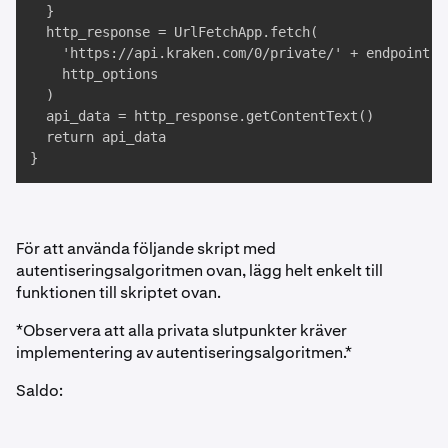
  }

  http_response = UrlFetchApp.fetch(

    'https://api.kraken.com/0/private/' + endpoint, 

    http_options

  )

  api_data = http_response.getContentText()

  return api_data

}
För att använda följande skript med
autentiseringsalgoritmen ovan, lägg helt enkelt till
funktionen till skriptet ovan.
*Observera att alla privata slutpunkter kräver
implementering av autentiseringsalgoritmen.*
Saldo: