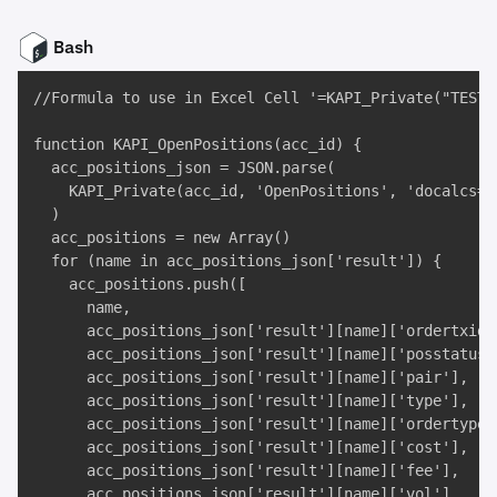
Bash
//Formula to use in Excel Cell '=KAPI_Private("TEST"
function KAPI_OpenPositions(acc_id) {

  acc_positions_json = JSON.parse(

    KAPI_Private(acc_id, 'OpenPositions', 'docalcs=tr
  )

  acc_positions = new Array()

  for (name in acc_positions_json['result']) {

    acc_positions.push([

      name, 

      acc_positions_json['result'][name]['ordertxid']
      acc_positions_json['result'][name]['posstatus']
      acc_positions_json['result'][name]['pair'], 

      acc_positions_json['result'][name]['type'], 

      acc_positions_json['result'][name]['ordertype']
      acc_positions_json['result'][name]['cost'], 

      acc_positions_json['result'][name]['fee'], 

      acc_positions_json['result'][name]['vol'], 
