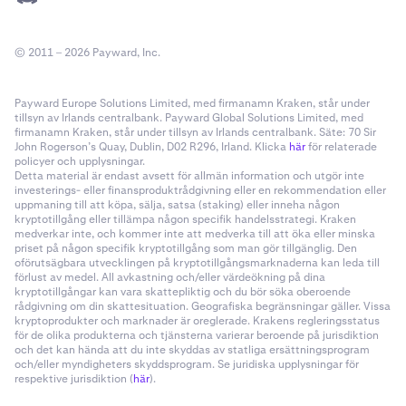
© 2011 – 2026 Payward, Inc.
Payward Europe Solutions Limited, med firmanamn Kraken, står under
tillsyn av Irlands centralbank. Payward Global Solutions Limited, med
firmanamn Kraken, står under tillsyn av Irlands centralbank. Säte: 70 Sir
John Rogerson’s Quay, Dublin, D02 R296, Irland. Klicka
här
för relaterade
policyer och upplysningar.
Detta material är endast avsett för allmän information och utgör inte
investerings- eller finansproduktrådgivning eller en rekommendation eller
uppmaning till att köpa, sälja, satsa (staking) eller inneha någon
kryptotillgång eller tillämpa någon specifik handelsstrategi. Kraken
medverkar inte, och kommer inte att medverka till att öka eller minska
priset på någon specifik kryptotillgång som man gör tillgänglig. Den
oförutsägbara utvecklingen på kryptotillgångsmarknaderna kan leda till
förlust av medel. All avkastning och/eller värdeökning på dina
kryptotillgångar kan vara skattepliktig och du bör söka oberoende
rådgivning om din skattesituation. Geografiska begränsningar gäller. Vissa
kryptoprodukter och marknader är oreglerade. Krakens regleringsstatus
för de olika produkterna och tjänsterna varierar beroende på jurisdiktion
och det kan hända att du inte skyddas av statliga ersättningsprogram
och/eller myndigheters skyddsprogram. Se juridiska upplysningar för
respektive jurisdiktion (
här
).