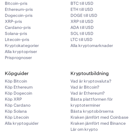
Bitcoin-pris
BTC till USD
Ethereum-pris
ETH till USD
Dogecoin-pris
DOGE till USD
XRP-pris
XRP till USD
Cardano-pris
ADA till USD
Solana-pris
SOL till USD
Litecoin-pris
LTC till USD
Kryptokategorier
Alla kryptomarknader
Alla kryptopriser
Prisprognoser
Köpguider
Kryptoutbildning
Köp Bitcoin
Vad är kryptovaluta?
Köp Ethereum
Vad är Bitcoin?
Köp Dogecoin
Vad är Ethereum?
Köp XRP
Bästa plattformen för
Köp Cardano
kryptoterminer
Köp Solana
Bästa kryptobörserna
Köp Litecoin
Kraken jämfört med Coinbase
Alla kryptoguider
Kraken jämfört med Binance
Lär om krypto