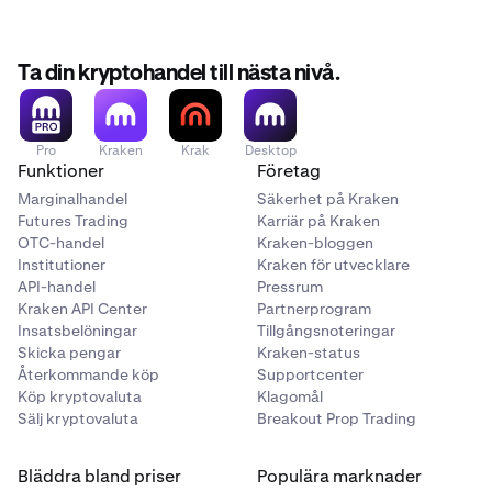
Ta din kryptohandel till nästa nivå.
Pro
Kraken
Krak
Desktop
Funktioner
Företag
Marginalhandel
Säkerhet på Kraken
Futures Trading
Karriär på Kraken
OTC-handel
Kraken-bloggen
Institutioner
Kraken för utvecklare
API-handel
Pressrum
Kraken API Center
Partnerprogram
Insatsbelöningar
Tillgångsnoteringar
Skicka pengar
Kraken-status
Återkommande köp
Supportcenter
Köp kryptovaluta
Klagomål
Sälj kryptovaluta
Breakout Prop Trading
Bläddra bland priser
Populära marknader