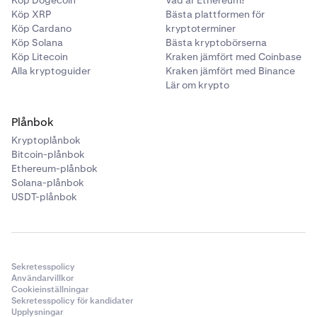
Köp Dogecoin
Vad är Ethereum?
Köp XRP
Bästa plattformen för
Köp Cardano
kryptoterminer
Köp Solana
Bästa kryptobörserna
Köp Litecoin
Kraken jämfört med Coinbase
Alla kryptoguider
Kraken jämfört med Binance
Lär om krypto
Plånbok
Kryptoplånbok
Bitcoin-plånbok
Ethereum-plånbok
Solana-plånbok
USDT-plånbok
Sekretesspolicy
Användarvillkor
Cookieinställningar
Sekretesspolicy för kandidater
Upplysningar