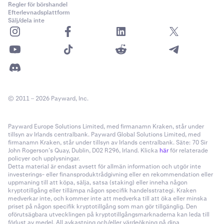
Regler för börshandel
Efterlevnadsplattform
Sälj/dela inte
© 2011 – 2026 Payward, Inc.
Payward Europe Solutions Limited, med firmanamn Kraken, står under
tillsyn av Irlands centralbank. Payward Global Solutions Limited, med
firmanamn Kraken, står under tillsyn av Irlands centralbank. Säte: 70 Sir
John Rogerson’s Quay, Dublin, D02 R296, Irland. Klicka
här
för relaterade
policyer och upplysningar.
Detta material är endast avsett för allmän information och utgör inte
investerings- eller finansproduktrådgivning eller en rekommendation eller
uppmaning till att köpa, sälja, satsa (staking) eller inneha någon
kryptotillgång eller tillämpa någon specifik handelsstrategi. Kraken
medverkar inte, och kommer inte att medverka till att öka eller minska
priset på någon specifik kryptotillgång som man gör tillgänglig. Den
oförutsägbara utvecklingen på kryptotillgångsmarknaderna kan leda till
förlust av medel. All avkastning och/eller värdeökning på dina