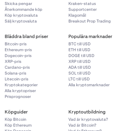
Skicka pengar
Kraken-status
Återkommande köp
Supportcenter
Köp kryptovaluta
Klagomål
Sälj kryptovaluta
Breakout Prop Trading
Bläddra bland priser
Populära marknader
Bitcoin-pris
BTC till USD
Ethereum-pris
ETH till USD
Dogecoin-pris
DOGE till USD
XRP-pris
XRP till USD
Cardano-pris
ADA till USD
Solana-pris
SOL till USD
Litecoin-pris
LTC till USD
Kryptokategorier
Alla kryptomarknader
Alla kryptopriser
Prisprognoser
Köpguider
Kryptoutbildning
Köp Bitcoin
Vad är kryptovaluta?
Köp Ethereum
Vad är Bitcoin?