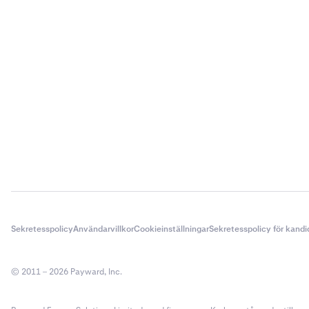
Sekretesspolicy
Användarvillkor
Cookieinställningar
Sekretesspolicy för kandi
© 2011 – 2026 Payward, Inc.