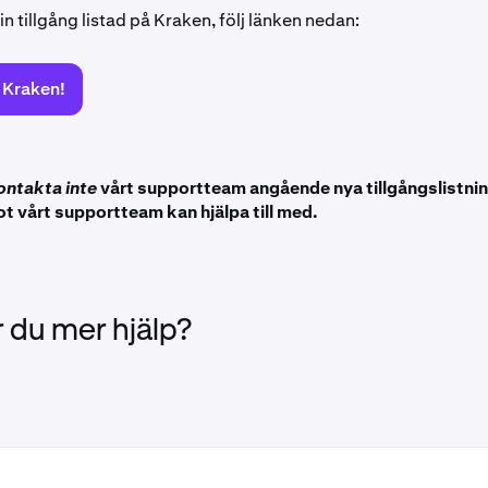
din tillgång listad på Kraken, följ länken nedan:
å Kraken!
ontakta inte
vårt supportteam angående nya tillgångslistnin
ot vårt supportteam kan hjälpa till med.
 du mer hjälp?