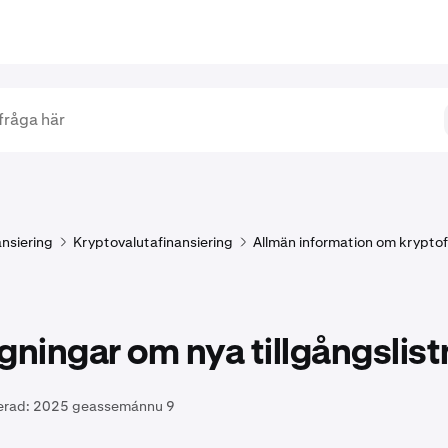
ansiering
Kryptovalutafinansiering
Allmän information om kryptof
gningar om nya tillgångslist
erad:
2025 geassemánnu 9