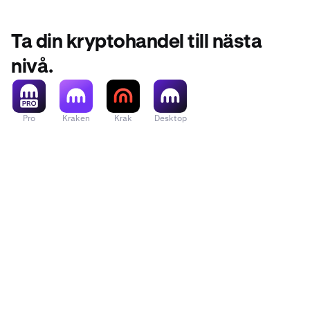
Ta din kryptohandel till nästa
nivå.
Pro
Kraken
Krak
Desktop