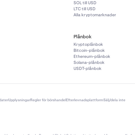
SOL till USD
LTC till USD
Alla kryptomarknader
Plånbok
Kryptoplånbok
Bitcoin-plånbok
Ethereum-plånbok
Solana-plånbok
USDT-plånbok
dater
Upplysningar
Regler för börshandel
Efterlevnadsplattform
Sälj/dela inte