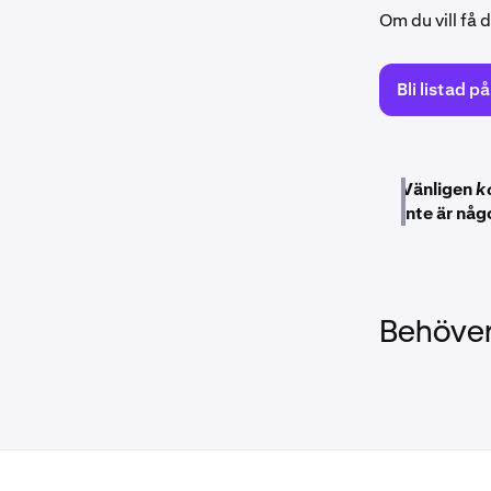
Om du vill få 
Bli listad p
Vänligen
k
inte är någ
Behöver