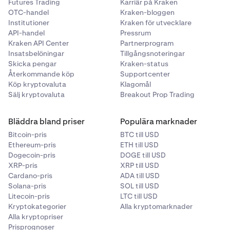
Futures Trading
Karriär på Kraken
OTC-handel
Kraken-bloggen
Institutioner
Kraken för utvecklare
API-handel
Pressrum
Kraken API Center
Partnerprogram
Insatsbelöningar
Tillgångsnoteringar
Skicka pengar
Kraken-status
Återkommande köp
Supportcenter
Köp kryptovaluta
Klagomål
Sälj kryptovaluta
Breakout Prop Trading
Bläddra bland priser
Populära marknader
Bitcoin-pris
BTC till USD
Ethereum-pris
ETH till USD
Dogecoin-pris
DOGE till USD
XRP-pris
XRP till USD
Cardano-pris
ADA till USD
Solana-pris
SOL till USD
Litecoin-pris
LTC till USD
Kryptokategorier
Alla kryptomarknader
Alla kryptopriser
Prisprognoser