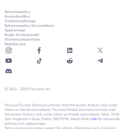
Sekretesspolicy
Användarvillkor
Cookieinställningar
Sekretesspolicy för kandidater
Upplysningar
Regler för börshandel
Efterlevnadsplattform
Sälj/dela inte
© 2011 – 2026 Payward, Inc.
Payward Europe Solutions Limited, med firmanamn Kraken, står under
tillsyn av Irlands centralbank. Payward Global Solutions Limited, med
firmanamn Kraken, står under tillsyn av Irlands centralbank. Säte: 70 Sir
John Rogerson’s Quay, Dublin, D02 R296, Irland. Klicka
här
för relaterade
policyer och upplysningar.
Detta material är endast avsett för allmän information och utgör inte