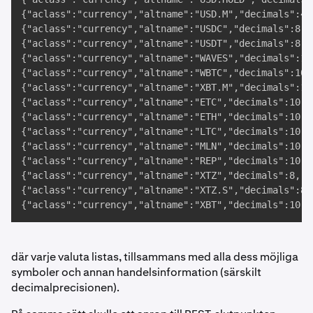
{"aclass":"currency","altname":"USD.M","decimals":4,
{"aclass":"currency","altname":"USDC","decimals":8,"
{"aclass":"currency","altname":"USDT","decimals":8,"
{"aclass":"currency","altname":"WAVES","decimals":10
{"aclass":"currency","altname":"WBTC","decimals":10,
{"aclass":"currency","altname":"XBT.M","decimals":10
{"aclass":"currency","altname":"ETC","decimals":10,"
{"aclass":"currency","altname":"ETH","decimals":10,"
{"aclass":"currency","altname":"LTC","decimals":10,"
{"aclass":"currency","altname":"MLN","decimals":10,"
{"aclass":"currency","altname":"REP","decimals":10,"
{"aclass":"currency","altname":"XTZ","decimals":8,"d
{"aclass":"currency","altname":"XTZ.S","decimals":8,
{"aclass":"currency","altname":"XBT","decimals":10,"
där varje valuta listas, tillsammans med alla dess möjliga
symboler och annan handelsinformation (särskilt
decimalprecisionen).