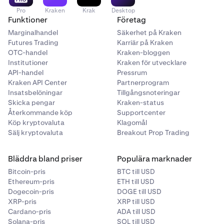
Pro
Kraken
Krak
Desktop
Funktioner
Företag
Marginalhandel
Säkerhet på Kraken
Futures Trading
Karriär på Kraken
OTC-handel
Kraken-bloggen
Institutioner
Kraken för utvecklare
API-handel
Pressrum
Kraken API Center
Partnerprogram
Insatsbelöningar
Tillgångsnoteringar
Skicka pengar
Kraken-status
Återkommande köp
Supportcenter
Köp kryptovaluta
Klagomål
Sälj kryptovaluta
Breakout Prop Trading
Bläddra bland priser
Populära marknader
Bitcoin-pris
BTC till USD
Ethereum-pris
ETH till USD
Dogecoin-pris
DOGE till USD
XRP-pris
XRP till USD
Cardano-pris
ADA till USD
Solana-pris
SOL till USD