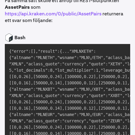
På samma sätt skulle ett anrop till REST-slutpunkten
AssetPairs
som
https://api.kraken.com/0/public/AssetPairs
returnera
ett svar som följande:
Bash
{"error":[],"result":{..."XMLNXETH":

{"altname":"MLNETH","wsname":"MLN\/ETH","aclass_base
"XMLN","aclass_quote":"currency","quote":"XETH","lot
5,"lot_decimals":8,"lot_multiplier":1,"leverage_buy"
[[0,0.26],[50000,0.24],[100000,0.22],[250000,0.2],[5
[[0,0.16],[50000,0.14],[100000,0.12],[250000,0.1],[5
{"altname":"MLNXBT","wsname":"MLN\/XBT","aclass_base
"XMLN","aclass_quote":"currency","quote":"XXBT","lot
[[0,0.26],[50000,0.24],[100000,0.22],[250000,0.2],[5
[[0,0.16],[50000,0.14],[100000,0.12],[250000,0.1],[5
{"altname":"MLNEUR","wsname":"MLN\/EUR","aclass_base
"XMLN","aclass_quote":"currency","quote":"ZEUR","lot
[[0,0.26],[50000,0.24],[100000,0.22],[250000,0.2],[5
[[0,0.16],[50000,0.14],[100000,0.12],[250000,0.1],[5