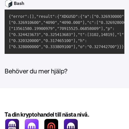
Bash
{"error":[],"result":{"XDGUSD":{"a":["0.326930000","
["0.326910600","4090","4090.000"],"c":["0.326928000"
["13561580.19900979","70915525.06858009"],"p":

["0.324423673","0.325413683"],"t":[3102,14819],"l":

["0.320320000","0.317465100"],"h":

["0.328000000","0.333809100"],"o":"0.327442700"}}} w
Behöver du mer hjälp?
Ta din kryptohandel till nästa nivå.