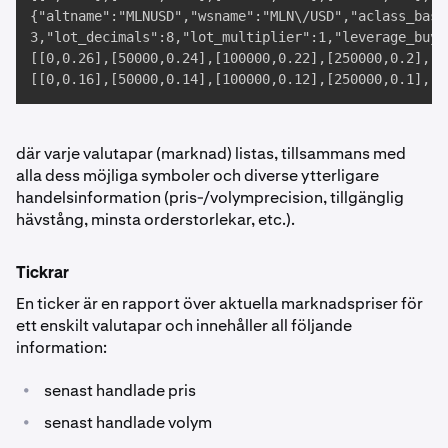
{"altname":"MLNUSD","wsname":"MLN\/USD","aclass_base
3,"lot_decimals":8,"lot_multiplier":1,"leverage_buy"
[[0,0.26],[50000,0.24],[100000,0.22],[250000,0.2],[5
[[0,0.16],[50000,0.14],[100000,0.12],[250000,0.1],[5
där varje valutapar (marknad) listas, tillsammans med
alla dess möjliga symboler och diverse ytterligare
handelsinformation (pris-/volymprecision, tillgänglig
hävstång, minsta orderstorlekar, etc.).
Tickrar
En ticker är en rapport över aktuella marknadspriser för
ett enskilt valutapar och innehåller all följande
information:
•
senast handlade pris
•
senast handlade volym