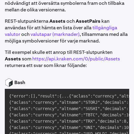
nödvändigt att översätta symbolerna fram och tillbaka
mellan de olika versionerna.
REST-slutpunkterna
Assets
och
AssetPairs
kan
användas för att hämta en lista över alla
tillgängliga
valutor
och
valutapar (marknader)
, tillsammans med alla
möjliga symbolversioner för varje marknad.
Till exempel skulle ett anrop till REST-slutpunkten
Assets
som
https://api.kraken.com/0/public/Assets
returnera ett svar som liknar följande:
Bash
{"error":[],"result":{...{"aclass":"currency","altna
{"aclass":"currency","altname":"STORJ","decimals":10
{"aclass":"currency","altname":"SUSHI","decimals":10
{"aclass":"currency","altname":"TBTC","decimals":10,
{"aclass":"currency","altname":"TRX","decimals":8,"d
{"aclass":"currency","altname":"UNI","decimals":10,"
{"aclass":"currency","altname":"USD.HOLD","decimals"