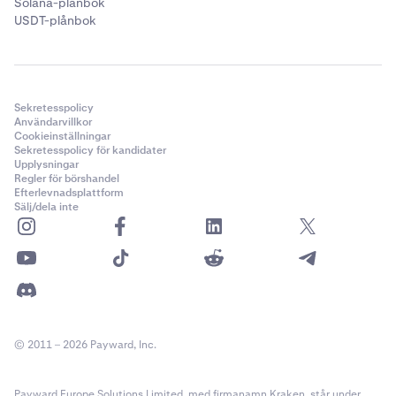
Solana-plånbok
USDT-plånbok
Sekretesspolicy
Användarvillkor
Cookieinställningar
Sekretesspolicy för kandidater
Upplysningar
Regler för börshandel
Efterlevnadsplattform
Sälj/dela inte
© 2011 – 2026 Payward, Inc.
Payward Europe Solutions Limited, med firmanamn Kraken, står under