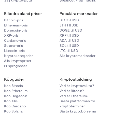
Sälj kryptovaluta
Breakout Prop Trading
Bläddra bland priser
Populära marknader
Bitcoin-pris
BTC till USD
Ethereum-pris
ETH till USD
Dogecoin-pris
DOGE till USD
XRP-pris
XRP till USD
Cardano-pris
ADA till USD
Solana-pris
SOL till USD
Litecoin-pris
LTC till USD
Kryptokategorier
Alla kryptomarknader
Alla kryptopriser
Prisprognoser
Köpguider
Kryptoutbildning
Köp Bitcoin
Vad är kryptovaluta?
Köp Ethereum
Vad är Bitcoin?
Köp Dogecoin
Vad är Ethereum?
Köp XRP
Bästa plattformen för
Köp Cardano
kryptoterminer
Köp Solana
Bästa kryptobörserna