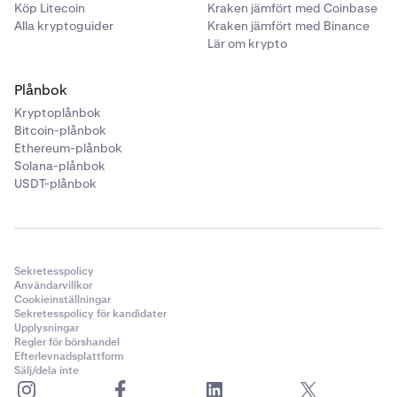
Köp Litecoin
Kraken jämfört med Coinbase
Alla kryptoguider
Kraken jämfört med Binance
Lär om krypto
Plånbok
Kryptoplånbok
Bitcoin-plånbok
Ethereum-plånbok
Solana-plånbok
USDT-plånbok
Sekretesspolicy
Användarvillkor
Cookieinställningar
Sekretesspolicy för kandidater
Upplysningar
Regler för börshandel
Efterlevnadsplattform
Sälj/dela inte