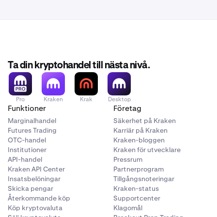
Ta din kryptohandel till nästa nivå.
Pro
Kraken
Krak
Desktop
Funktioner
Företag
Marginalhandel
Säkerhet på Kraken
Futures Trading
Karriär på Kraken
OTC-handel
Kraken-bloggen
Institutioner
Kraken för utvecklare
API-handel
Pressrum
Kraken API Center
Partnerprogram
Insatsbelöningar
Tillgångsnoteringar
Skicka pengar
Kraken-status
Återkommande köp
Supportcenter
Köp kryptovaluta
Klagomål