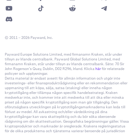
© 2011 – 2026 Payward, Inc.
Payward Europe Solutions Limited, med firmanamn Kraken, står under
tillsyn av Irlands centralbank. Payward Global Solutions Limited, med
firmanamn Kraken, står under tillsyn av Irlands centralbank. Säte: 70 Sir
John Rogerson’s Quay, Dublin, D02 R296, Irland. Klicka
här
för relaterade
policyer och upplysningar.
Detta material är endast avsett för allmän information och utgör inte
investerings- eller finansproduktrådgivning eller en rekommendation eller
uppmaning till att köpa, sälja, satsa (staking) eller inneha någon
kryptotillgång eller tillämpa någon specifik handelsstrategi. Kraken
medverkar inte, och kommer inte att medverka till att öka eller minska
priset på någon specifik kryptotillgång som man gör tillgänglig. Den
oförutsägbara utvecklingen på kryptotillgångsmarknaderna kan leda till
förlust av medel. All avkastning och/eller värdeökning på dina
kryptotillgångar kan vara skattepliktig och du bör söka oberoende
rådgivning om din skattesituation. Geografiska begränsningar gäller. Vissa
kryptoprodukter och marknader är oreglerade. Krakens regleringsstatus
för de olika produkterna och tjänsterna varierar beroende på jurisdiktion