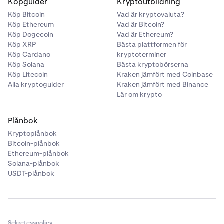
Köpguider
Kryptoutbildning
Köp Bitcoin
Vad är kryptovaluta?
Köp Ethereum
Vad är Bitcoin?
Köp Dogecoin
Vad är Ethereum?
Köp XRP
Bästa plattformen för
Köp Cardano
kryptoterminer
Köp Solana
Bästa kryptobörserna
Köp Litecoin
Kraken jämfört med Coinbase
Alla kryptoguider
Kraken jämfört med Binance
Lär om krypto
Plånbok
Kryptoplånbok
Bitcoin-plånbok
Ethereum-plånbok
Solana-plånbok
USDT-plånbok
Sekretesspolicy