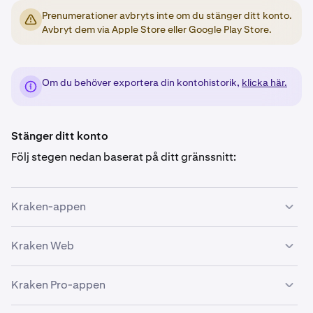
Prenumerationer avbryts inte om du stänger ditt konto.
Avbryt dem via Apple Store eller Google Play Store.
Om du behöver exportera din kontohistorik,
klicka här.
Stänger ditt konto
Följ stegen nedan baserat på ditt gränssnitt:
Kraken-appen
Kraken Web
Tryck på ditt
Konto
högst upp till vänster och tryck
1
därefter på
Kontoinfo.
Kraken Pro-appen
Du ser
Stäng konto
längst ner på skärmen med dina
Klicka på ikonen
Konto
högst upp till höger och
2
1
kontouppgifter. Tryck på denna. Du måste granska
klicka sedan på
Inställningar
.