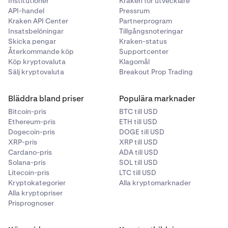
Institutioner
Kraken för utvecklare
API-handel
Pressrum
Kraken API Center
Partnerprogram
Insatsbelöningar
Tillgångsnoteringar
Skicka pengar
Kraken-status
Återkommande köp
Supportcenter
Köp kryptovaluta
Klagomål
Sälj kryptovaluta
Breakout Prop Trading
Bläddra bland priser
Populära marknader
Bitcoin-pris
BTC till USD
Ethereum-pris
ETH till USD
Dogecoin-pris
DOGE till USD
XRP-pris
XRP till USD
Cardano-pris
ADA till USD
Solana-pris
SOL till USD
Litecoin-pris
LTC till USD
Kryptokategorier
Alla kryptomarknader
Alla kryptopriser
Prisprognoser