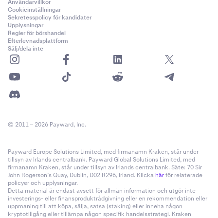
Användarvillkor
Cookieinställningar
Sekretesspolicy för kandidater
Upplysningar
Regler för börshandel
Efterlevnadsplattform
Sälj/dela inte
© 2011 – 2026 Payward, Inc.
Payward Europe Solutions Limited, med firmanamn Kraken, står under
tillsyn av Irlands centralbank. Payward Global Solutions Limited, med
firmanamn Kraken, står under tillsyn av Irlands centralbank. Säte: 70 Sir
John Rogerson’s Quay, Dublin, D02 R296, Irland. Klicka
här
för relaterade
policyer och upplysningar.
Detta material är endast avsett för allmän information och utgör inte
investerings- eller finansproduktrådgivning eller en rekommendation eller
uppmaning till att köpa, sälja, satsa (staking) eller inneha någon
kryptotillgång eller tillämpa någon specifik handelsstrategi. Kraken