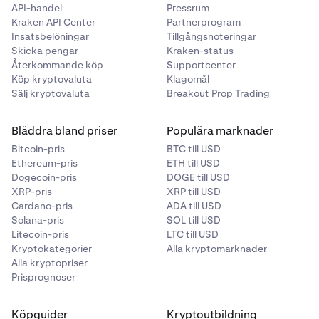
API-handel
Pressrum
Kraken API Center
Partnerprogram
Insatsbelöningar
Tillgångsnoteringar
Skicka pengar
Kraken-status
Återkommande köp
Supportcenter
Köp kryptovaluta
Klagomål
Sälj kryptovaluta
Breakout Prop Trading
Bläddra bland priser
Populära marknader
Bitcoin-pris
BTC till USD
Ethereum-pris
ETH till USD
Dogecoin-pris
DOGE till USD
XRP-pris
XRP till USD
Cardano-pris
ADA till USD
Solana-pris
SOL till USD
Litecoin-pris
LTC till USD
Kryptokategorier
Alla kryptomarknader
Alla kryptopriser
Prisprognoser
Köpguider
Kryptoutbildning