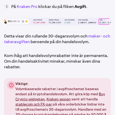
På
Kraken Pro
klickar du på fliken
Avgift
.
1
Detta visar din rullande 30-dagarsvolym och
maker- och
takeravgiften
beroende på din handelsvolym.
Kom ihåg att handelsvolymrabatter inte är permanenta.
Om din handelsaktivitet minskar, minskar även dina
rabatter.
Viktigt:
Volymbaserade rabatter i avgiftsschemat baseras
endast på kryptohandelsvolym. Att göra köp med
Buy
Crypto-widgeten
,
Kraken-appen
samt att handla
stablecoin och FX-par
på våra orderböcker bidrar inte
till avgiftsschemats 30-dagarsvolym. Handlare med en
30-dagars kryptohandelsvolym på mindre än 50 000 $