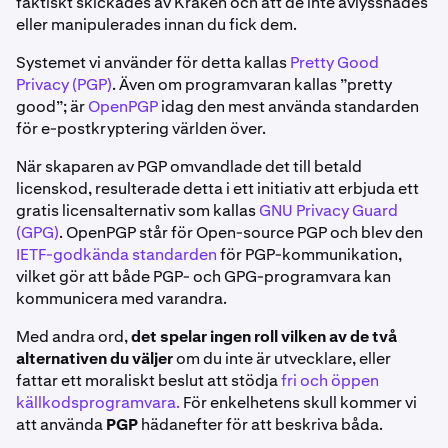
faktiskt skickades av Kraken och att de inte avlyssnades
eller manipulerades innan du fick dem.
Systemet vi använder för detta kallas
Pretty Good
Privacy (PGP)
. Även om programvaran kallas ”pretty
good”; är
OpenPGP
idag den mest använda standarden
för e-postkryptering världen över.
När skaparen av PGP omvandlade det till betald
licenskod, resulterade detta i ett initiativ att erbjuda ett
gratis licensalternativ som kallas
GNU Privacy Guard
(GPG)
. OpenPGP står för Open-source PGP och blev den
IETF-godkända standarden
för PGP-kommunikation,
vilket gör att både PGP- och GPG-programvara kan
kommunicera med varandra.
Med andra ord,
det spelar ingen roll vilken av de två
alternativen du väljer
om du inte är utvecklare, eller
fattar ett moraliskt beslut att stödja
fri och öppen
källkodsprogramvara.
För enkelhetens skull kommer vi
att använda
PGP
hädanefter för att beskriva båda.