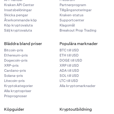
Kraken API Center
Partnerprogram
Insatsbelöningar
Tillgångsnoteringar
Skicka pengar
Kraken-status
Återkommande köp
Supportcenter
Köp kryptovaluta
Klagomål
Sälj kryptovaluta
Breakout Prop Trading
Bläddra bland priser
Populära marknader
Bitcoin-pris
BTC till USD
Ethereum-pris
ETH till USD
Dogecoin-pris
DOGE till USD
XRP-pris
XRP till USD
Cardano-pris
ADA till USD
Solana-pris
SOL till USD
Litecoin-pris
LTC till USD
Kryptokategorier
Alla kryptomarknader
Alla kryptopriser
Prisprognoser
Köpguider
Kryptoutbildning