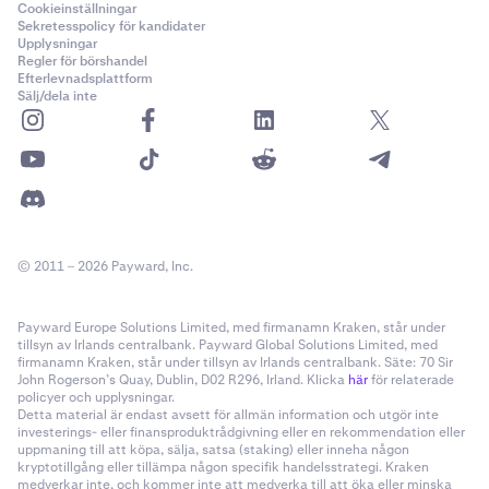
Cookieinställningar
Sekretesspolicy för kandidater
Upplysningar
Regler för börshandel
Efterlevnadsplattform
Sälj/dela inte
© 2011 – 2026 Payward, Inc.
Payward Europe Solutions Limited, med firmanamn Kraken, står under
tillsyn av Irlands centralbank. Payward Global Solutions Limited, med
firmanamn Kraken, står under tillsyn av Irlands centralbank. Säte: 70 Sir
John Rogerson’s Quay, Dublin, D02 R296, Irland. Klicka
här
för relaterade
policyer och upplysningar.
Detta material är endast avsett för allmän information och utgör inte
investerings- eller finansproduktrådgivning eller en rekommendation eller
uppmaning till att köpa, sälja, satsa (staking) eller inneha någon
kryptotillgång eller tillämpa någon specifik handelsstrategi. Kraken
medverkar inte, och kommer inte att medverka till att öka eller minska