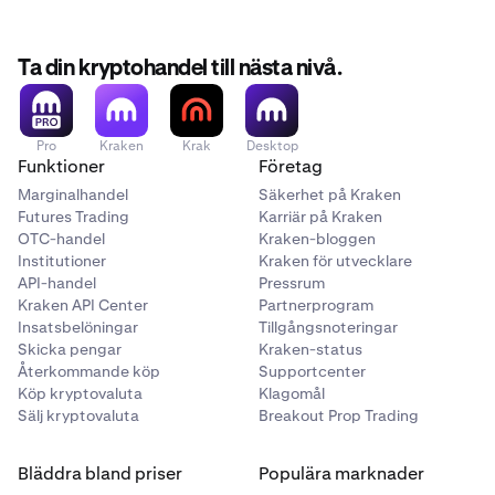
Ta din kryptohandel till nästa nivå.
Pro
Kraken
Krak
Desktop
Funktioner
Företag
Marginalhandel
Säkerhet på Kraken
Futures Trading
Karriär på Kraken
OTC-handel
Kraken-bloggen
Institutioner
Kraken för utvecklare
API-handel
Pressrum
Kraken API Center
Partnerprogram
Insatsbelöningar
Tillgångsnoteringar
Skicka pengar
Kraken-status
Återkommande köp
Supportcenter
Köp kryptovaluta
Klagomål
Sälj kryptovaluta
Breakout Prop Trading
Bläddra bland priser
Populära marknader