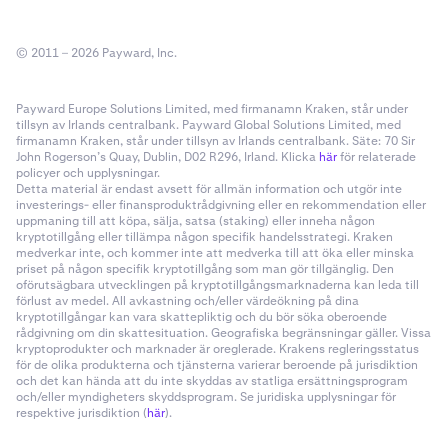
© 2011 – 2026 Payward, Inc.
Payward Europe Solutions Limited, med firmanamn Kraken, står under
tillsyn av Irlands centralbank. Payward Global Solutions Limited, med
firmanamn Kraken, står under tillsyn av Irlands centralbank. Säte: 70 Sir
John Rogerson’s Quay, Dublin, D02 R296, Irland. Klicka
här
för relaterade
policyer och upplysningar.
Detta material är endast avsett för allmän information och utgör inte
investerings- eller finansproduktrådgivning eller en rekommendation eller
uppmaning till att köpa, sälja, satsa (staking) eller inneha någon
kryptotillgång eller tillämpa någon specifik handelsstrategi. Kraken
medverkar inte, och kommer inte att medverka till att öka eller minska
priset på någon specifik kryptotillgång som man gör tillgänglig. Den
oförutsägbara utvecklingen på kryptotillgångsmarknaderna kan leda till
förlust av medel. All avkastning och/eller värdeökning på dina
kryptotillgångar kan vara skattepliktig och du bör söka oberoende
rådgivning om din skattesituation. Geografiska begränsningar gäller. Vissa
kryptoprodukter och marknader är oreglerade. Krakens regleringsstatus
för de olika produkterna och tjänsterna varierar beroende på jurisdiktion
och det kan hända att du inte skyddas av statliga ersättningsprogram
och/eller myndigheters skyddsprogram. Se juridiska upplysningar för
respektive jurisdiktion (
här
).