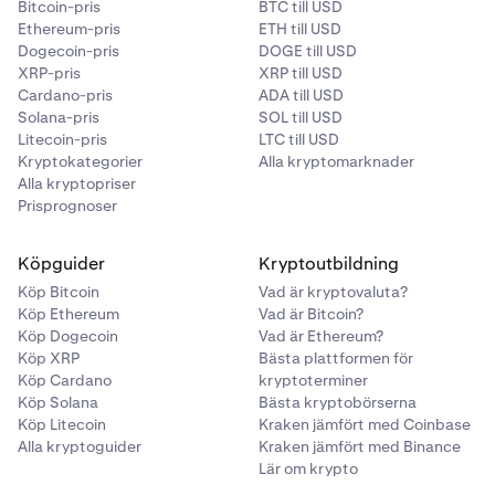
Bitcoin-pris
BTC till USD
Ethereum-pris
ETH till USD
Dogecoin-pris
DOGE till USD
XRP-pris
XRP till USD
Cardano-pris
ADA till USD
Solana-pris
SOL till USD
Litecoin-pris
LTC till USD
Kryptokategorier
Alla kryptomarknader
Alla kryptopriser
Prisprognoser
Köpguider
Kryptoutbildning
Köp Bitcoin
Vad är kryptovaluta?
Köp Ethereum
Vad är Bitcoin?
Köp Dogecoin
Vad är Ethereum?
Köp XRP
Bästa plattformen för
Köp Cardano
kryptoterminer
Köp Solana
Bästa kryptobörserna
Köp Litecoin
Kraken jämfört med Coinbase
Alla kryptoguider
Kraken jämfört med Binance
Lär om krypto