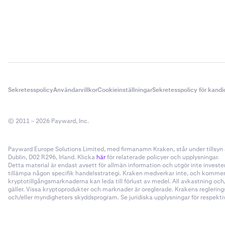
Sekretesspolicy
Användarvillkor
Cookieinställningar
Sekretesspolicy för kandi
© 2011 – 2026 Payward, Inc.
Payward Europe Solutions Limited, med firmanamn Kraken, står under tillsyn a
Dublin, D02 R296, Irland. Klicka
här
för relaterade policyer och upplysningar.
Detta material är endast avsett för allmän information och utgör inte invester
tillämpa någon specifik handelsstrategi. Kraken medverkar inte, och kommer i
kryptotillgångsmarknaderna kan leda till förlust av medel. All avkastning oc
gäller. Vissa kryptoprodukter och marknader är oreglerade. Krakens reglering
och/eller myndigheters skyddsprogram. Se juridiska upplysningar för respektive