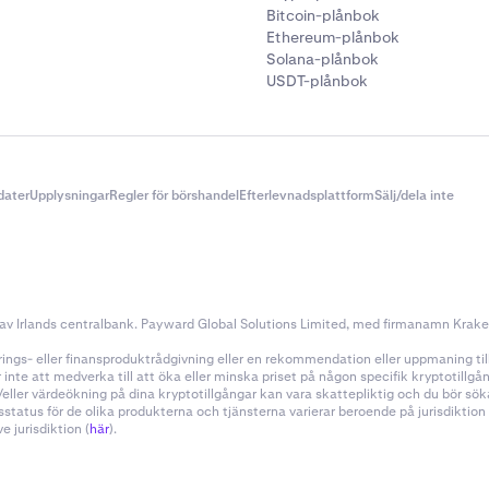
Bitcoin-plånbok
Ethereum-plånbok
Solana-plånbok
USDT-plånbok
dater
Upplysningar
Regler för börshandel
Efterlevnadsplattform
Sälj/dela inte
v Irlands centralbank. Payward Global Solutions Limited, med firmanamn Kraken, 
ings- eller finansproduktrådgivning eller en rekommendation eller uppmaning till a
nte att medverka till att öka eller minska priset på någon specifik kryptotillg
h/eller värdeökning på dina kryptotillgångar kan vara skattepliktig och du bör s
sstatus för de olika produkterna och tjänsterna varierar beroende på jurisdiktio
 jurisdiktion (
här
).