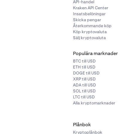
API-handel
rder: För ditt skydd kommer vi inte att matcha din marknadsor
Kraken API Center
r mer än 1 % över bästa säljpris eller 1 % under bästa köppris.
Insatsbelöningar
der endast kan fyllas delvis eller inte alls. Den ofyllda delen k
Skicka pengar
 så att det inte finns någon återstående order i orderboken.
Återkommande köp
Köp kryptovaluta
Sälj kryptovaluta
Populära marknader
BTC till USD
ETH till USD
DOGE till USD
XRP till USD
ADA till USD
SOL till USD
LTC till USD
Alla kryptomarknader
Plånbok
Kryptoplånbok