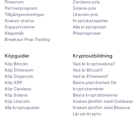
Pressrum
Cardano-pris
der till ett
Partnerprogram
Solana-pris
 Detta innebär
Tillgångsnoteringar
Litecoin-pris
ommer då att
Kraken-status
Kryptokategorier
Supportcenter
Alla kryptopriser
Klagomål
Prisprognoser
Breakout Prop Trading
Köpguider
Kryptoutbildning
Köp Bitcoin
Vad är kryptovaluta?
Köp Ethereum
Vad är Bitcoin?
Köp Dogecoin
Vad är Ethereum?
Köp XRP
Bästa plattformen för
Köp Cardano
kryptoterminer
Köp Solana
Bästa kryptobörserna
Köp Litecoin
Kraken jämfört med Coinbase
Alla kryptoguider
Kraken jämfört med Binance
Lär om krypto