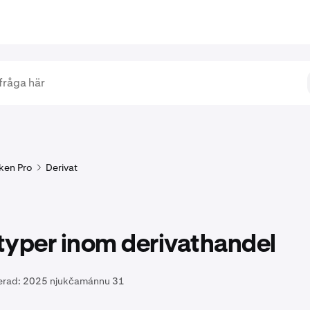
ken Pro
Derivat
typer inom derivathandel
erad:
2025 njukčamánnu 31