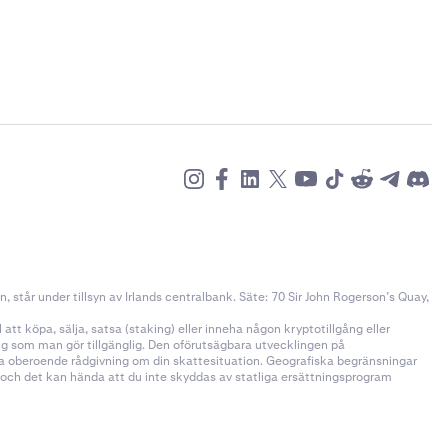
står under tillsyn av Irlands centralbank. Säte: 70 Sir John Rogerson’s Quay,
tt köpa, sälja, satsa (staking) eller inneha någon kryptotillgång eller
ång som man gör tillgänglig. Den oförutsägbara utvecklingen på
öka oberoende rådgivning om din skattesituation. Geografiska begränsningar
n och det kan hända att du inte skyddas av statliga ersättningsprogram