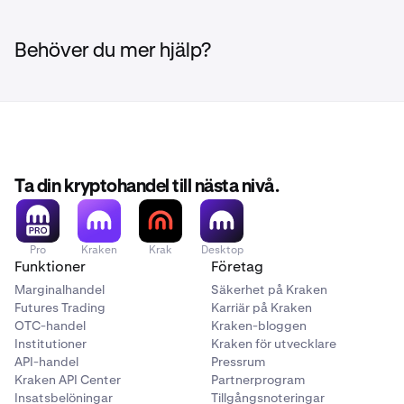
Alla valutapar på Kraken kan inte handlas med
välja en hävstång mellan 2x och 5x från Intermediate-
marginal.
Tillgången till marginalhandel är föremål för
eller Avancerat-orderfliken när du skapar en ny order.
vissa begränsningar och kvalificeringskriterier.
Behöver du mer hjälp?
Ta din kryptohandel till nästa nivå.
Pro
Kraken
Krak
Desktop
Funktioner
Företag
Marginalhandel
Säkerhet på Kraken
Futures Trading
Karriär på Kraken
OTC-handel
Kraken-bloggen
Institutioner
Kraken för utvecklare
API-handel
Pressrum
Kraken API Center
Partnerprogram
Insatsbelöningar
Tillgångsnoteringar