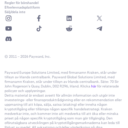
Regler för börshandel
Efterlevnadsplattform
Sälj/dela inte
© 2011 – 2026 Payward, Inc.
Payward Europe Solutions Limited, med firmanamn Kraken, står under
tillsyn av Irlands centralbank. Payward Global Solutions Limited, med
firmanamn Kraken, står under tillsyn av Irlands centralbank. Säte: 70 Sir
John Rogerson’s Quay, Dublin, D02 R296, Irland. Klicka
här
för relaterade
policyer och upplysningar.
Detta material är endast avsett för allmän information och utgör inte
investerings- eller finansproduktrådgivning eller en rekommendation eller
uppmaning till att köpa, sälja, satsa (staking) eller inneha någon
kryptotillgång eller tillämpa någon specifik handelsstrategi. Kraken
medverkar inte, och kommer inte att medverka till att öka eller minska
priset på någon specifik kryptotillgång som man gör tillgänglig. Den
oförutsägbara utvecklingen på kryptotillgångsmarknaderna kan leda till
förlust av medel. All avkastning och/eller värdeökning på dina