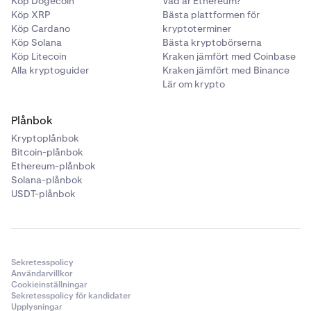
Köp Dogecoin
Vad är Ethereum?
Köp XRP
Bästa plattformen för
Köp Cardano
kryptoterminer
Köp Solana
Bästa kryptobörserna
Köp Litecoin
Kraken jämfört med Coinbase
Alla kryptoguider
Kraken jämfört med Binance
Lär om krypto
Plånbok
Kryptoplånbok
Bitcoin-plånbok
Ethereum-plånbok
Solana-plånbok
USDT-plånbok
Sekretesspolicy
Användarvillkor
Cookieinställningar
Sekretesspolicy för kandidater
Upplysningar