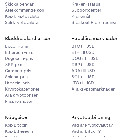
Skicka pengar
Kraken-status
Återkommande köp
Supportcenter
Köp kryptovaluta
Klagomål
Sälj kryptovaluta
Breakout Prop Trading
Bläddra bland priser
Populära marknader
Bitcoin-pris
BTC till USD
Ethereum-pris
ETH till USD
Dogecoin-pris
DOGE till USD
XRP-pris
XRP till USD
Cardano-pris
ADA till USD
Solana-pris
SOL till USD
Litecoin-pris
LTC till USD
Kryptokategorier
Alla kryptomarknader
Alla kryptopriser
Prisprognoser
Köpguider
Kryptoutbildning
Köp Bitcoin
Vad är kryptovaluta?
Köp Ethereum
Vad är Bitcoin?