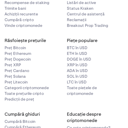
Recompense de staking
Listări de active
Trimite bani
Status Kraken
Achiziții recurente
Centrul de asistență
Cumpără cripto
Reclamații
Vinde criptomonede
Breakout Prop Trading
Răsfoiește prețurile
Piețe populare
Preț Bitcoin
BTC în USD
Preț Ethereum
ETH în USD
Preț Dogecoin
DOGE în USD
Preț XRP
XRP în USD
Preț Cardano
ADA în USD
Preț Solana
SOL în USD
Preț Litecoin
LTC în USD
Categorii criptomonede
Toate piețele de
Toate prețurile cripto
criptomonede
Predicții de preț
Cumpără ghiduri
Educație despre
criptomonede
Cumpără Bitcoin
Cumpără Ethereum
Ce este criptomoneda?