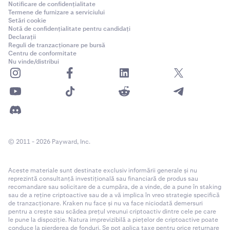
Notificare de confidențialitate
Termene de furnizare a serviciului
Setări cookie
Notă de confidențialitate pentru candidați
Declarații
Reguli de tranzacționare pe bursă
Centru de conformitate
Nu vinde/distribui
© 2011 - 2026 Payward, Inc.
Aceste materiale sunt destinate exclusiv informării generale și nu
reprezintă consultanță investițională sau financiară de produs sau
recomandare sau solicitare de a cumpăra, de a vinde, de a pune în staking
sau de a reține criptoactive sau de a vă implica în vreo strategie specifică
de tranzacționare. Kraken nu face și nu va face niciodată demersuri
pentru a crește sau scădea prețul vreunui criptoactiv dintre cele pe care
le pune la dispoziție. Natura imprevizibilă a piețelor de criptoactive poate
conduce la pierderea de fonduri. Se pot aplica taxe pentru orice returnare