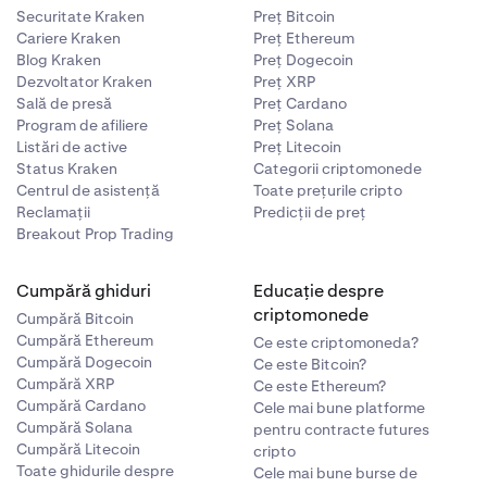
Securitate Kraken
Preț Bitcoin
Cariere Kraken
Preț Ethereum
Blog Kraken
Preț Dogecoin
Dezvoltator Kraken
Preț XRP
Sală de presă
Preț Cardano
Program de afiliere
Preț Solana
Listări de active
Preț Litecoin
Status Kraken
Categorii criptomonede
Centrul de asistență
Toate prețurile cripto
Reclamații
Predicții de preț
Breakout Prop Trading
Cumpără ghiduri
Educație despre
criptomonede
Cumpără Bitcoin
Cumpără Ethereum
Ce este criptomoneda?
Cumpără Dogecoin
Ce este Bitcoin?
Cumpără XRP
Ce este Ethereum?
Cumpără Cardano
Cele mai bune platforme
Cumpără Solana
pentru contracte futures
Cumpără Litecoin
cripto
Toate ghidurile despre
Cele mai bune burse de