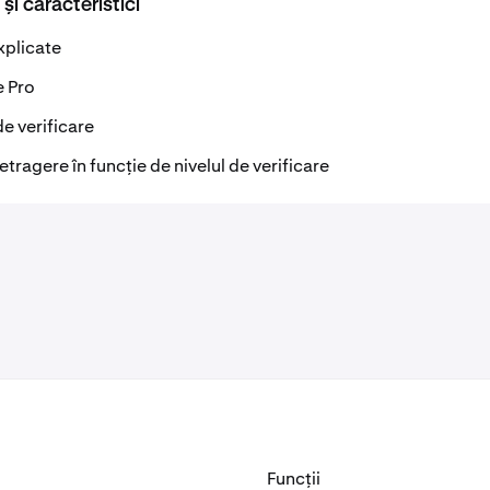
 și caracteristici
explicate
e Pro
de verificare
etragere în funcție de nivelul de verificare
Funcții