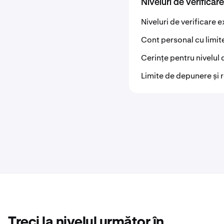
Niveluri de verificare
Niveluri de verificare 
Cont personal cu limit
Cerințe pentru nivelul 
Limite de depunere și r
Treci la nivelul următor în