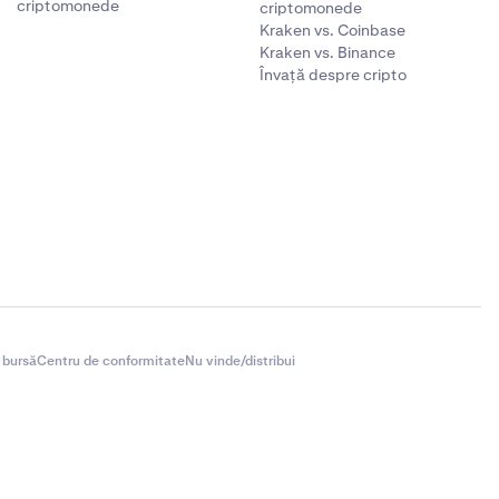
criptomonede
criptomonede
Kraken vs. Coinbase
Kraken vs. Binance
Învață despre cripto
 bursă
Centru de conformitate
Nu vinde/distribui