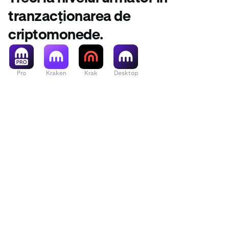
tranzacționarea de
criptomonede.
Pro
Kraken
Krak
Desktop