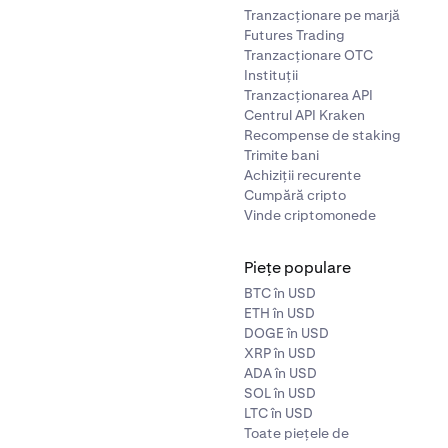
Tranzacționare pe marjă
Futures Trading
Tranzacționare OTC
Instituții
Tranzacționarea API
Centrul API Kraken
Recompense de staking
Trimite bani
Achiziții recurente
Cumpără cripto
Vinde criptomonede
Piețe populare
BTC în USD
ETH în USD
DOGE în USD
XRP în USD
ADA în USD
SOL în USD
LTC în USD
Toate piețele de