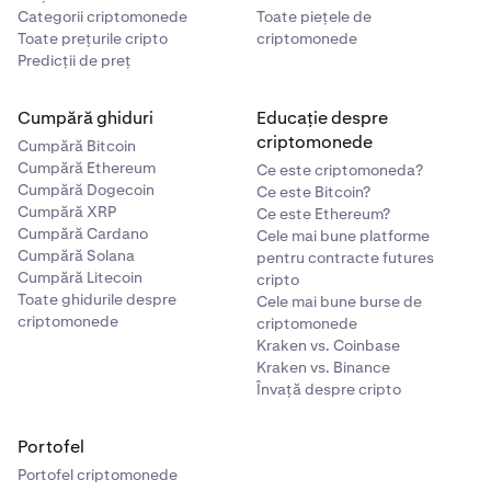
Categorii criptomonede
Toate piețele de
Toate prețurile cripto
criptomonede
Predicții de preț
Cumpără ghiduri
Educație despre
criptomonede
Cumpără Bitcoin
Cumpără Ethereum
Ce este criptomoneda?
Cumpără Dogecoin
Ce este Bitcoin?
Cumpără XRP
Ce este Ethereum?
Cumpără Cardano
Cele mai bune platforme
Cumpără Solana
pentru contracte futures
Cumpără Litecoin
cripto
Toate ghidurile despre
Cele mai bune burse de
criptomonede
criptomonede
Kraken vs. Coinbase
Kraken vs. Binance
Învață despre cripto
Portofel
Portofel criptomonede