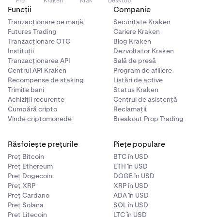
Pro
Kraken
Krak
Desktop
Funcții
Companie
Tranzacționare pe marjă
Securitate Kraken
Futures Trading
Cariere Kraken
Tranzacționare OTC
Blog Kraken
Instituții
Dezvoltator Kraken
Tranzacționarea API
Sală de presă
Centrul API Kraken
Program de afiliere
Recompense de staking
Listări de active
Trimite bani
Status Kraken
Achiziții recurente
Centrul de asistență
Cumpără cripto
Reclamații
Vinde criptomonede
Breakout Prop Trading
Răsfoiește prețurile
Piețe populare
Preț Bitcoin
BTC în USD
Preț Ethereum
ETH în USD
Preț Dogecoin
DOGE în USD
Preț XRP
XRP în USD
Preț Cardano
ADA în USD
Preț Solana
SOL în USD
Preț Litecoin
LTC în USD