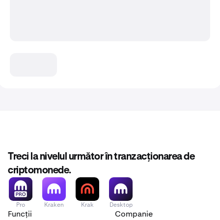
Treci la nivelul următor în tranzacționarea de
criptomonede.
Pro
Kraken
Krak
Desktop
Funcții
Companie