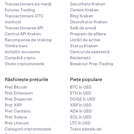
Tranzacționare pe marjă
Securitate Kraken
Futures Trading
Cariere Kraken
Tranzacționare OTC
Blog Kraken
Instituții
Dezvoltator Kraken
Tranzacționarea API
Sală de presă
Centrul API Kraken
Program de afiliere
Recompense de staking
Listări de active
Trimite bani
Status Kraken
Achiziții recurente
Centrul de asistență
Cumpără cripto
Reclamații
Vinde criptomonede
Breakout Prop Trading
Răsfoiește prețurile
Piețe populare
Preț Bitcoin
BTC în USD
Preț Ethereum
ETH în USD
Preț Dogecoin
DOGE în USD
Preț XRP
XRP în USD
Preț Cardano
ADA în USD
Preț Solana
SOL în USD
Preț Litecoin
LTC în USD
Categorii criptomonede
Toate piețele de