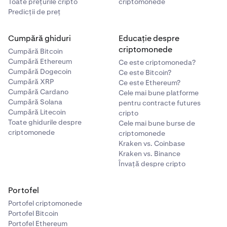
Toate prețurile cripto
criptomonede
Predicții de preț
Cumpără ghiduri
Educație despre
criptomonede
Cumpără Bitcoin
Cumpără Ethereum
Ce este criptomoneda?
Cumpără Dogecoin
Ce este Bitcoin?
Cumpără XRP
Ce este Ethereum?
Cumpără Cardano
Cele mai bune platforme
Cumpără Solana
pentru contracte futures
Cumpără Litecoin
cripto
Toate ghidurile despre
Cele mai bune burse de
criptomonede
criptomonede
Kraken vs. Coinbase
Kraken vs. Binance
Învață despre cripto
Portofel
Portofel criptomonede
Portofel Bitcoin
Portofel Ethereum