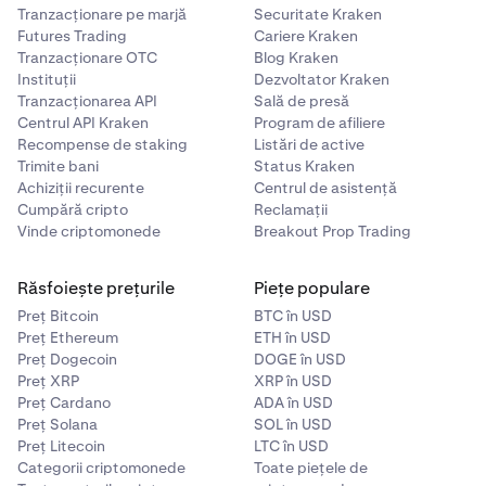
Tranzacționare pe marjă
Securitate Kraken
Futures Trading
Cariere Kraken
Tranzacționare OTC
Blog Kraken
Instituții
Dezvoltator Kraken
Tranzacționarea API
Sală de presă
Centrul API Kraken
Program de afiliere
Recompense de staking
Listări de active
Trimite bani
Status Kraken
Achiziții recurente
Centrul de asistență
Cumpără cripto
Reclamații
Vinde criptomonede
Breakout Prop Trading
Răsfoiește prețurile
Piețe populare
Preț Bitcoin
BTC în USD
Preț Ethereum
ETH în USD
Preț Dogecoin
DOGE în USD
Preț XRP
XRP în USD
Preț Cardano
ADA în USD
Preț Solana
SOL în USD
Preț Litecoin
LTC în USD
Categorii criptomonede
Toate piețele de