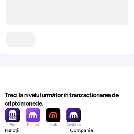
Treci la nivelul următor în tranzacționarea de
criptomonede.
Pro
Kraken
Krak
Desktop
Funcții
Companie