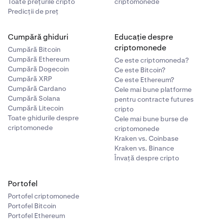
Toate prețurile cripto
criptomonede
Predicții de preț
Cumpără ghiduri
Educație despre
criptomonede
Cumpără Bitcoin
Cumpără Ethereum
Ce este criptomoneda?
Cumpără Dogecoin
Ce este Bitcoin?
Cumpără XRP
Ce este Ethereum?
Cumpără Cardano
Cele mai bune platforme
Cumpără Solana
pentru contracte futures
Cumpără Litecoin
cripto
Toate ghidurile despre
Cele mai bune burse de
criptomonede
criptomonede
Kraken vs. Coinbase
Kraken vs. Binance
Învață despre cripto
Portofel
Portofel criptomonede
Portofel Bitcoin
Portofel Ethereum