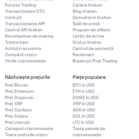
Futures Trading
Cariere Kraken
Tranzacționare OTC
Blog Kraken
Instituții
Dezvoltator Kraken
Tranzacționarea API
Sală de presă
Centrul API Kraken
Program de afiliere
Recompense de staking
Listări de active
Trimite bani
Status Kraken
Achiziții recurente
Centrul de asistență
Cumpără cripto
Reclamații
Vinde criptomonede
Breakout Prop Trading
Răsfoiește prețurile
Piețe populare
Preț Bitcoin
BTC în USD
Preț Ethereum
ETH în USD
Preț Dogecoin
DOGE în USD
Preț XRP
XRP în USD
Preț Cardano
ADA în USD
Preț Solana
SOL în USD
Preț Litecoin
LTC în USD
Categorii criptomonede
Toate piețele de
Toate prețurile cripto
criptomonede