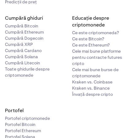
Predicții de preț
Cumpără ghiduri
Educație despre
criptomonede
Cumpără Bitcoin
Cumpără Ethereum
Ce este criptomoneda?
Cumpără Dogecoin
Ce este Bitcoin?
Cumpără XRP
Ce este Ethereum?
Cumpără Cardano
Cele mai bune platforme
Cumpără Solana
pentru contracte futures
Cumpără Litecoin
cripto
Toate ghidurile despre
Cele mai bune burse de
criptomonede
criptomonede
Kraken vs. Coinbase
Kraken vs. Binance
Învață despre cripto
Portofel
Portofel criptomonede
Portofel Bitcoin
Portofel Ethereum
Portofel Solana