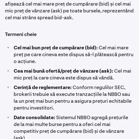
afișează cel mai mare preț de cumpărare (bid) și cel mai
mic preț de vânzare (ask) pe toate bursele, reprezentând
cel mai strâns spread bid-ask.
Termeni cheie
•
Cel mai bun preț de cumpărare (bid):
Cel mai mare
preț pe care cineva este dispus să-l plătească pentru
o acțiune.
•
Cea mai bună ofertă/preț de vânzare (ask):
Cel mai
mic preț la care cineva este dispus să vândă.
•
Cerință de reglementare:
Conform regulilor SEC,
brokerii trebuie să execute tranzacțiile la NBBO sau
la un preț mai bun pentru a asigura prețuri echitabile
pentru investitori.
•
Date consolidate:
Sistemul NBBO agregă prețurile
de la mai multe burse pentru a oferi cel mai
competitiv preț de cumpărare (bid) și de vânzare
(ask).