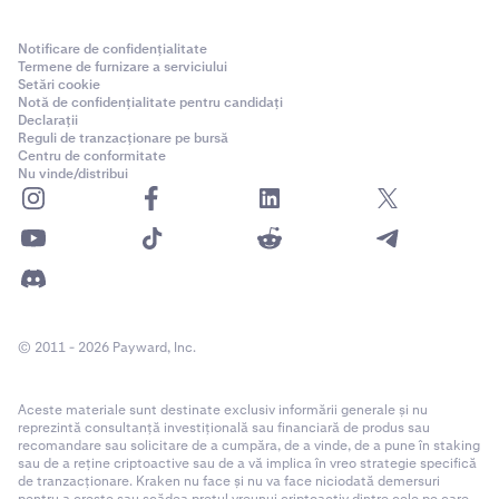
Notificare de confidențialitate
Termene de furnizare a serviciului
Setări cookie
Notă de confidențialitate pentru candidați
Declarații
Reguli de tranzacționare pe bursă
Centru de conformitate
Nu vinde/distribui
© 2011 - 2026 Payward, Inc.
Aceste materiale sunt destinate exclusiv informării generale și nu
reprezintă consultanță investițională sau financiară de produs sau
recomandare sau solicitare de a cumpăra, de a vinde, de a pune în staking
sau de a reține criptoactive sau de a vă implica în vreo strategie specifică
de tranzacționare. Kraken nu face și nu va face niciodată demersuri
pentru a crește sau scădea prețul vreunui criptoactiv dintre cele pe care