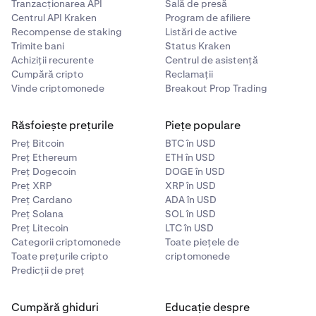
Tranzacționarea API
Sală de presă
Centrul API Kraken
Program de afiliere
Recompense de staking
Listări de active
Trimite bani
Status Kraken
Achiziții recurente
Centrul de asistență
Cumpără cripto
Reclamații
Vinde criptomonede
Breakout Prop Trading
Răsfoiește prețurile
Piețe populare
Preț Bitcoin
BTC în USD
Preț Ethereum
ETH în USD
Preț Dogecoin
DOGE în USD
Preț XRP
XRP în USD
Preț Cardano
ADA în USD
Preț Solana
SOL în USD
Preț Litecoin
LTC în USD
Categorii criptomonede
Toate piețele de
Toate prețurile cripto
criptomonede
Predicții de preț
Cumpără ghiduri
Educație despre