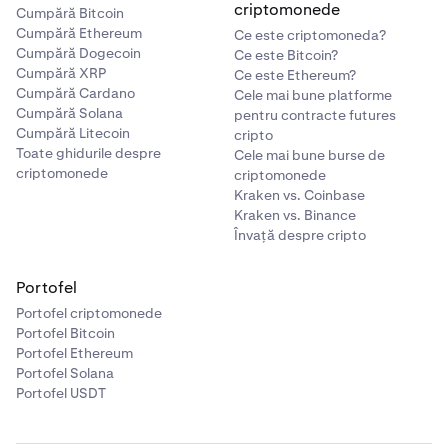
criptomonede
Cumpără Bitcoin
Cumpără Ethereum
Ce este criptomoneda?
Cumpără Dogecoin
Ce este Bitcoin?
Cumpără XRP
Ce este Ethereum?
Cumpără Cardano
Cele mai bune platforme
Cumpără Solana
pentru contracte futures
Cumpără Litecoin
cripto
Toate ghidurile despre
Cele mai bune burse de
criptomonede
criptomonede
Kraken vs. Coinbase
Kraken vs. Binance
Învață despre cripto
Portofel
Portofel criptomonede
Portofel Bitcoin
Portofel Ethereum
Portofel Solana
Portofel USDT