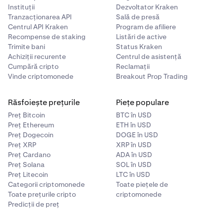
Instituții
Dezvoltator Kraken
Tranzacționarea API
Sală de presă
Centrul API Kraken
Program de afiliere
Recompense de staking
Listări de active
Trimite bani
Status Kraken
Achiziții recurente
Centrul de asistență
Cumpără cripto
Reclamații
Vinde criptomonede
Breakout Prop Trading
Răsfoiește prețurile
Piețe populare
Preț Bitcoin
BTC în USD
Preț Ethereum
ETH în USD
Preț Dogecoin
DOGE în USD
Preț XRP
XRP în USD
Preț Cardano
ADA în USD
Preț Solana
SOL în USD
Preț Litecoin
LTC în USD
Categorii criptomonede
Toate piețele de
Toate prețurile cripto
criptomonede
Predicții de preț