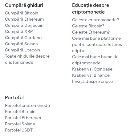
Cumpără ghiduri
Educație despre
criptomonede
Cumpără Bitcoin
Cumpără Ethereum
Ce este criptomoneda?
Cumpără Dogecoin
Ce este Bitcoin?
Cumpără XRP
Ce este Ethereum?
Cumpără Cardano
Cele mai bune platforme
Cumpără Solana
pentru contracte futures
Cumpără Litecoin
cripto
Toate ghidurile despre
Cele mai bune burse de
criptomonede
criptomonede
Kraken vs. Coinbase
Kraken vs. Binance
Învață despre cripto
Portofel
Portofel criptomonede
Portofel Bitcoin
Portofel Ethereum
Portofel Solana
Portofel USDT