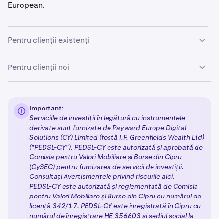
European.
Pentru clienții existenți
Dacă sunteți un client existent, nu este necesară nicio
Pentru clienții noi
acțiune în acest moment. Vă vom contacta în
săptămânile următoare cu mai multe informații despre
Clienții noi care se înregistrează la Kraken vor urma un
pașii următori pentru tranziția către noua noastră
proces simplificat pentru a accesa produsele
entitate reglementată.
Important:
reglementate MiFID II:
Serviciile de investiții în legătură cu instrumentele
derivate sunt furnizate de Payward Europe Digital
Solutions (CY) Limited (fostă I.F. Greenfields Wealth Ltd)
Crearea și verificarea contului:
Finalizați
procesul
1
("PEDSL-CY"). PEDSL-CY este autorizată și aprobată de
standard de înregistrare
Kraken, inclusiv
verificarea
Comisia pentru Valori Mobiliare și Burse din Cipru
de Nivel 3 sau Nivel 4.
(CySEC) pentru furnizarea de servicii de investiții.
Consultați Avertismentele privind riscurile aici.
Chestionar și informații fiscale:
Dacă selectați
2
PEDSL-CY este autorizată și reglementată de Comisia
produse licențiate MiFID II, vi se va solicita să
pentru Valori Mobiliare și Burse din Cipru cu numărul de
completați chestionarul de adecvare și să furnizați
licență 342/17. PEDSL-CY este înregistrată în Cipru cu
TIN-ul dumneavoastră.
numărul de înregistrare HE 356603 și sediul social la