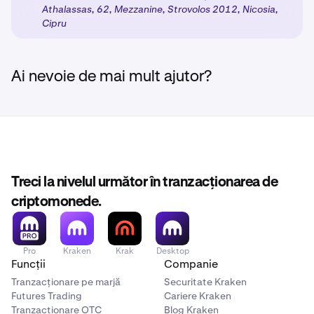
Athalassas, 62, Mezzanine, Strovolos 2012, Nicosia,
Activați produsele:
După ce finalizați pașii necesari,
3
Cipru
produsele alese de dumneavoastră vor fi deblocate
cu protecțiile de reglementare adecvate, în funcție
de clasificarea clientului dumneavoastră.
Ai nevoie de mai mult ajutor?
Treci la nivelul următor în tranzacționarea de
criptomonede.
Pro
Kraken
Krak
Desktop
Funcții
Companie
Tranzacționare pe marjă
Securitate Kraken
Futures Trading
Cariere Kraken
Tranzacționare OTC
Blog Kraken