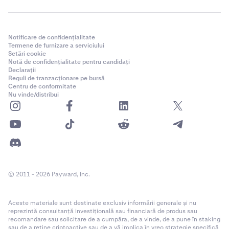
Notificare de confidențialitate
Termene de furnizare a serviciului
Setări cookie
Notă de confidențialitate pentru candidați
Declarații
Reguli de tranzacționare pe bursă
Centru de conformitate
Nu vinde/distribui
© 2011 - 2026 Payward, Inc.
Aceste materiale sunt destinate exclusiv informării generale și nu
reprezintă consultanță investițională sau financiară de produs sau
recomandare sau solicitare de a cumpăra, de a vinde, de a pune în staking
sau de a reține criptoactive sau de a vă implica în vreo strategie specifică