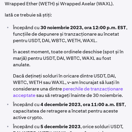
Wrapped Ether (WETH) și Wrapped Axelar (WAXL).
Iată ce trebuie să știți:
•
Începând cu
30 noiembrie 2023, ora 12:00 p.m. EST
,
funcțiile de depunere și tranzacționare au încetat
pentru USDT, DAI, WBTC, WETH, WAXL.
În acest moment, toate ordinele deschise (spot și în
marjă) pentru USDT, DAI, WBTC, WAXL au fost
anulate.
Dacă dețineți solduri în oricare dintre USDT, DAI,
WBTC, WETH sau WAXL, v-am încurajat să luați în
considerare una dintre
perechile de tranzacționare
acceptate
sau să retrageți înainte de 30 noiembrie.
•
Începând cu
4 decembrie 2023, ora 11:00 a.m. EST
,
capacitatea de retragere a încetat pentru aceste
active crypto.
•
Începând cu
5 decembrie 2023
, orice solduri USDT,