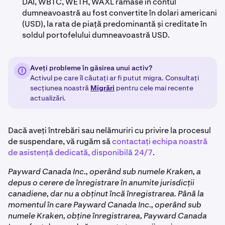
DAI, WBTC, WETH, WAXL rămase în contul
dumneavoastră au fost convertite în dolari americani
(USD), la rata de piață predominantă și creditate în
soldul portofelului dumneavoastră USD.
Aveți probleme în găsirea unui activ?
Activul pe care îl căutați ar fi putut migra. Consultați
secțiunea noastră
Migrări
pentru cele mai recente
actualizări.
Dacă aveți întrebări sau nelămuriri cu privire la procesul
de suspendare, vă rugăm să
contactați echipa noastră
de asistență dedicată, disponibilă 24/7
.
Payward Canada Inc., operând sub numele Kraken, a
depus o cerere de înregistrare în anumite jurisdicții
canadiene, dar nu a obținut încă înregistrarea. Până la
momentul în care Payward Canada Inc., operând sub
numele Kraken, obține înregistrarea, Payward Canada