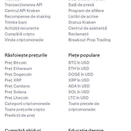
Tranzacționarea API
Sală de presă
Centrul API Kraken
Program de afiliere
Recompense de staking
Listări de active
Trimite bani
Status Kraken
Achiziții recurente
Centrul de asistență
Cumpără cripto
Reclamații
Vinde criptomonede
Breakout Prop Trading
Răsfoiește prețurile
Piețe populare
Preț Bitcoin
BTC în USD
Preț Ethereum
ETH în USD
Preț Dogecoin
DOGE în USD
Preț XRP
XRP în USD
Preț Cardano
ADA în USD
Preț Solana
SOL în USD
Preț Litecoin
LTC în USD
Categorii criptomonede
Toate piețele de
Toate prețurile cripto
criptomonede
Predicții de preț
Cumpără ghiduri
Educație despre