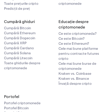
Toate prețurile cripto
criptomonede
Predicții de preț
Cumpără ghiduri
Educație despre
criptomonede
Cumpără Bitcoin
Cumpără Ethereum
Ce este criptomoneda?
Cumpără Dogecoin
Ce este Bitcoin?
Cumpără XRP
Ce este Ethereum?
Cumpără Cardano
Cele mai bune platforme
Cumpără Solana
pentru contracte futures
Cumpără Litecoin
cripto
Toate ghidurile despre
Cele mai bune burse de
criptomonede
criptomonede
Kraken vs. Coinbase
Kraken vs. Binance
Învață despre cripto
Portofel
Portofel criptomonede
Portofel Bitcoin