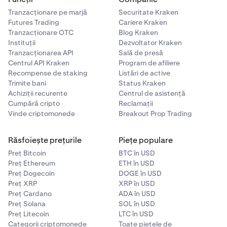
Tranzacționare pe marjă
Securitate Kraken
Futures Trading
Cariere Kraken
Tranzacționare OTC
Blog Kraken
Instituții
Dezvoltator Kraken
Tranzacționarea API
Sală de presă
Centrul API Kraken
Program de afiliere
Recompense de staking
Listări de active
Trimite bani
Status Kraken
Achiziții recurente
Centrul de asistență
Cumpără cripto
Reclamații
Vinde criptomonede
Breakout Prop Trading
Răsfoiește prețurile
Piețe populare
Preț Bitcoin
BTC în USD
Preț Ethereum
ETH în USD
Preț Dogecoin
DOGE în USD
Preț XRP
XRP în USD
Preț Cardano
ADA în USD
Preț Solana
SOL în USD
Preț Litecoin
LTC în USD
Categorii criptomonede
Toate piețele de