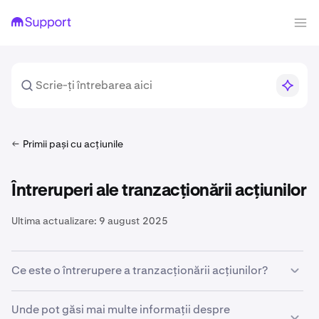
Primii pași cu acțiunile
Întreruperi ale tranzacționării acțiunilor
Ultima actualizare:
9 august 2025
Ce este o întrerupere a tranzacționării acțiunilor?
O întrerupere a tranzacționării acțiunilor este o
Unde pot găsi mai multe informații despre