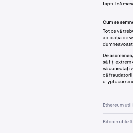
faptul că mes
Cum se semne
Tot ce vă treb
aplicația de w
dumneavoastr
De asemenea, 
să fiți extrem 
vă conectați w
că fraudatori
cryptocurren
Ethereum util
Bitcoin utiliz
Navigați 
1