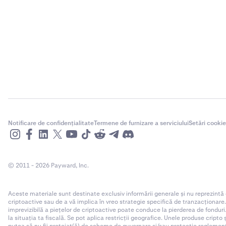
Notificare de confidențialitate
Termene de furnizare a serviciului
Setări cookie
© 2011 - 2026 Payward, Inc.
Aceste materiale sunt destinate exclusiv informării generale și nu reprezintă
criptoactive sau de a vă implica în vreo strategie specifică de tranzacționare
imprevizibilă a piețelor de criptoactive poate conduce la pierderea de fonduri.
la situația ta fiscală. Se pot aplica restricții geografice. Unele produse cripto