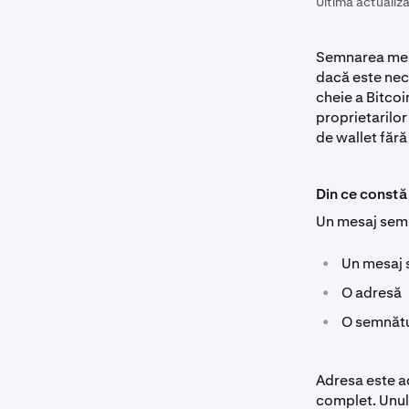
Ultima actualiza
Semnarea mesaj
dacă este nec
cheie a Bitcoi
proprietarilor
de wallet fără
Din ce constă
Un mesaj semn
•
Un mesaj
•
O adresă
•
O semnăt
Adresa este ad
complet. Unul 