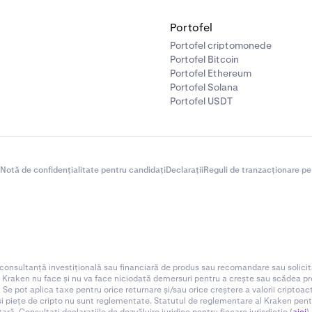
Portofel
Portofel criptomonede
Portofel Bitcoin
Portofel Ethereum
Portofel Solana
Portofel USDT
Notă de confidențialitate pentru candidați
Declarații
Reguli de tranzacționare pe
 consultanță investițională sau financiară de produs sau recomandare sau solicit
. Kraken nu face și nu va face niciodată demersuri pentru a crește sau scădea preț
 Se pot aplica taxe pentru orice returnare și/sau orice creștere a valorii criptoa
 și piețe de cripto nu sunt reglementate. Statutul de reglementare al Kraken pentru d