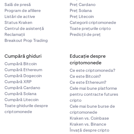
Sală de presă
Preț Cardano
rea mesajului.
Program de afiliere
Preț Solana
Listări de active
Preț Litecoin
Status Kraken
Categorii criptomonede
ipiți adresa
Centrul de asistență
Toate prețurile cripto
Signature
Reclamații
Predicții de preț
Breakout Prop Trading
afișeze
Cumpără ghiduri
Educație despre
criptomonede
Cumpără Bitcoin
Cumpără Ethereum
Ce este criptomoneda?
după ce ați
Cumpără Dogecoin
Ce este Bitcoin?
Cumpără XRP
Ce este Ethereum?
Cumpără Cardano
Cele mai bune platforme
Cumpără Solana
pentru contracte futures
Cumpără Litecoin
cripto
Toate ghidurile despre
Cele mai bune burse de
criptomonede
criptomonede
Kraken vs. Coinbase
Kraken vs. Binance
Învață despre cripto