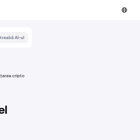
ntreabă AI-ul
nțarea cripto
el