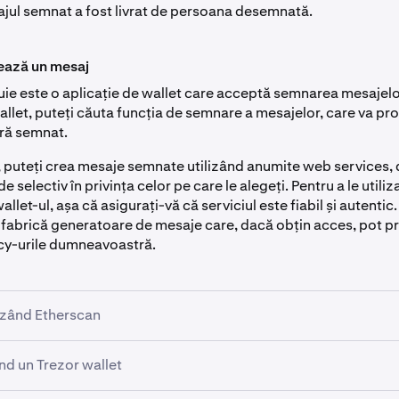
ajul semnat a fost livrat de persoana desemnată.
ază un mesaj
uie este o aplicație de wallet care acceptă semnarea mesajelo
allet, puteți căuta funcția de semnare a mesajelor, care va p
ă semnat.
puteți crea mesaje semnate utilizând anumite web services, d
de selectiv în privința celor pe care le alegeți. Pentru a le utiliz
allet-ul, așa că asigurați-vă că serviciul este fiabil și autentic
i fabrică generatoare de mesaje care, dacă obțin acces, pot p
cy-urile dumneavoastră.
izând Etherscan
ând un Trezor wallet
la secțiunea „Sign Message”: