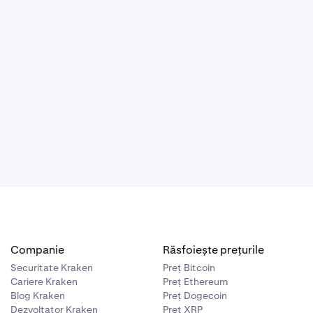
 Ledger etc.).
n-message
șa cum sunt
rece mesajul
mnați în
t în scopuri de
 cum ar trebui
oduceți
Bitcoin legată
ntul Bitcoin
vă poate
da procedura
mneavoastră.
iați
Companie
Răsfoiește prețurile
Securitate Kraken
Preț Bitcoin
Cariere Kraken
Preț Ethereum
Blog Kraken
Preț Dogecoin
Dezvoltator Kraken
Preț XRP