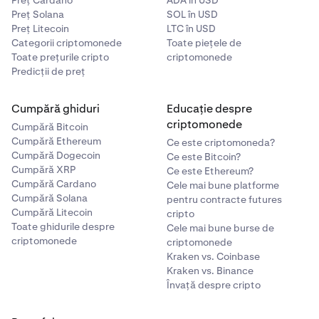
Preț Cardano
ADA în USD
Preț Solana
SOL în USD
Preț Litecoin
LTC în USD
Categorii criptomonede
Toate piețele de
Toate prețurile cripto
criptomonede
Predicții de preț
Apoi, selectează criptomoneda pe care vrei să o
3
primești. Poți da clic pe meniul derulant pentru a
Cumpără ghiduri
Educație despre
vizualiza toate criptomonedele disponibile pe care
criptomonede
Cumpără Bitcoin
le poți achiziționa.
Cumpără Ethereum
Ce este criptomoneda?
Cumpără Dogecoin
Ce este Bitcoin?
Cumpără XRP
Ce este Ethereum?
Cumpără Cardano
Cele mai bune platforme
Cumpără Solana
pentru contracte futures
Cumpără Litecoin
cripto
Toate ghidurile despre
Cele mai bune burse de
criptomonede
criptomonede
Kraken vs. Coinbase
Kraken vs. Binance
Învață despre cripto