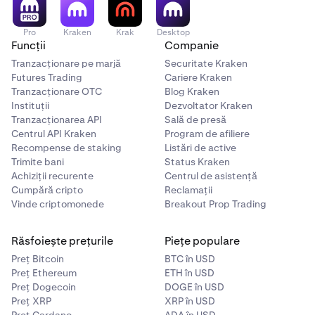
Pro
Kraken
Krak
Desktop
Funcții
Companie
Tranzacționare pe marjă
Securitate Kraken
Futures Trading
Cariere Kraken
Tranzacționare OTC
Blog Kraken
Instituții
Dezvoltator Kraken
Tranzacționarea API
Sală de presă
Selectează-ți
moneda de cheltuit
, aceasta fiind
2
Centrul API Kraken
Program de afiliere
moneda fiat pe care ai dori să o utilizezi. Cum ar fi
Recompense de staking
Listări de active
USD, EUR, GBP și altele. Apoi introdu suma pe care ai
Trimite bani
Status Kraken
dori să o cheltuiești.
Achiziții recurente
Centrul de asistență
Cumpără cripto
Reclamații
Vinde criptomonede
Breakout Prop Trading
Răsfoiește prețurile
Piețe populare
Preț Bitcoin
BTC în USD
Preț Ethereum
ETH în USD
Preț Dogecoin
DOGE în USD
Preț XRP
XRP în USD