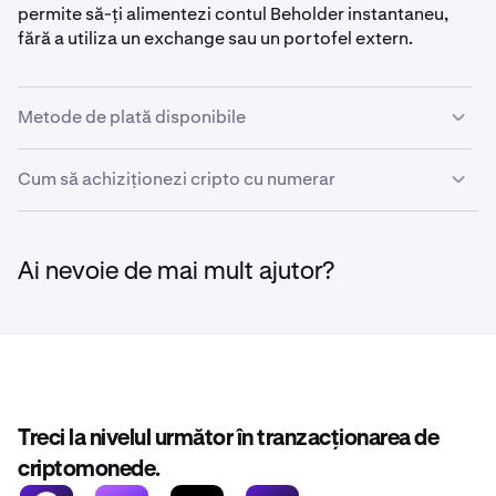
permite să-ți alimentezi contul Beholder instantaneu,
fără a utiliza un exchange sau un portofel extern.
Metode de plată disponibile
Cum să achiziționezi cripto cu numerar
•
Card de debit
•
Card de credit
Urmează acești pași pentru a cumpăra cripto direct cu
•
Paypal
cardul tău de credit sau debit prin Beholder:
Ai nevoie de mai mult ajutor?
•
Venmo
•
Dă clic pe
Alimentează
în antetul superior sau pe
1
Apple Pay
Alimentează
în panoul de control.
•
Google Pay
•
Revolut Pay
Treci la nivelul următor în tranzacționarea de
criptomonede.