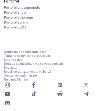
Portofel
Portofel criptomonede
Portofel Bitcoin
Portofel Ethereum
Notă:
Dacă nu vezi moneda pe care ai dori să o
Portofel Solana
achiziționezi, poți achiziționa o altă criptomonedă,
Portofel USDT
cum ar fi un stablecoin, și apoi schimba stablecoin-ul
cu criptomoneda pe care o doreai.
Apoi,
selectează metoda ta de plată
din meniul
4
derulant „Plătește utilizând”. Metodele de plată
Notificare de confidențialitate
disponibile includ cardul de debit, cardul de credit,
Termene de furnizare a serviciului
Setări cookie
Venmo, Apple Pay și altele, în funcție de regiunea ta.
Notă de confidențialitate pentru candidați
Declarații
Reguli de tranzacționare pe bursă
Centru de conformitate
Nu vinde/distribui