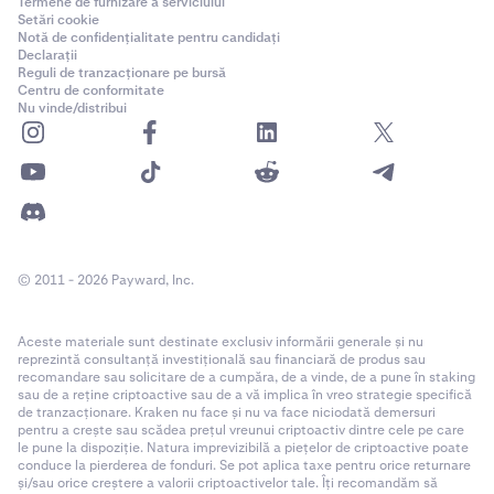
Termene de furnizare a serviciului
Setări cookie
Notă de confidențialitate pentru candidați
Declarații
Reguli de tranzacționare pe bursă
Centru de conformitate
Nu vinde/distribui
© 2011 - 2026 Payward, Inc.
Aceste materiale sunt destinate exclusiv informării generale și nu
reprezintă consultanță investițională sau financiară de produs sau
recomandare sau solicitare de a cumpăra, de a vinde, de a pune în staking
sau de a reține criptoactive sau de a vă implica în vreo strategie specifică
de tranzacționare. Kraken nu face și nu va face niciodată demersuri
pentru a crește sau scădea prețul vreunui criptoactiv dintre cele pe care
le pune la dispoziție. Natura imprevizibilă a piețelor de criptoactive poate
conduce la pierderea de fonduri. Se pot aplica taxe pentru orice returnare
și/sau orice creștere a valorii criptoactivelor tale. Îți recomandăm să