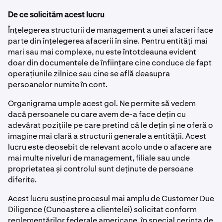
De ce solicităm acest lucru
Înțelegerea structurii de management a unei afaceri face
parte din înțelegerea afacerii în sine. Pentru entități mai
mari sau mai complexe, nu este întotdeauna evident
doar din documentele de înființare cine conduce de fapt
operațiunile zilnice sau cine se află deasupra
persoanelor numite în cont.
Organigrama umple acest gol. Ne permite să vedem
dacă persoanele cu care avem de-a face dețin cu
adevărat pozițiile pe care pretind că le dețin și ne oferă o
imagine mai clară a structurii generale a entității. Acest
lucru este deosebit de relevant acolo unde o afacere are
mai multe niveluri de management, filiale sau unde
proprietatea și controlul sunt deținute de persoane
diferite.
Acest lucru susține procesul mai amplu de Customer Due
Diligence (Cunoaștere a clientelei) solicitat conform
reglementărilor federale americane, în special cerința de