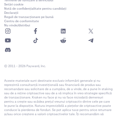
Termene de furnizare a serviciului
Setări cookie
Notă de confidențialitate pentru candidați
Declarații
Reguli de tranzacționare pe bursă
Centru de conformitate
Nu vinde/distribui
© 2011 - 2026 Payward, Inc.
Aceste materiale sunt destinate exclusiv informării generale și nu
reprezintă consultanță investițională sau financiară de produs sau
recomandare sau solicitare de a cumpăra, de a vinde, de a pune în staking
sau de a reține criptoactive sau de a vă implica în vreo strategie specifică
de tranzacționare. Kraken nu face și nu va face niciodată demersuri
pentru a crește sau scădea prețul vreunui criptoactiv dintre cele pe care
le pune la dispoziție. Natura imprevizibilă a piețelor de criptoactive poate
conduce la pierderea de fonduri. Se pot aplica taxe pentru orice returnare
și/sau orice creștere a valorii criptoactivelor tale. Îți recomandăm să