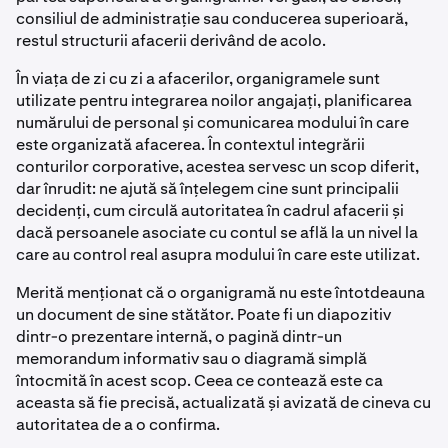
consiliul de administrație sau conducerea superioară,
restul structurii afacerii derivând de acolo.
În viața de zi cu zi a afacerilor, organigramele sunt
utilizate pentru integrarea noilor angajați, planificarea
numărului de personal și comunicarea modului în care
este organizată afacerea. În contextul integrării
conturilor corporative, acestea servesc un scop diferit,
dar înrudit: ne ajută să înțelegem cine sunt principalii
decidenți, cum circulă autoritatea în cadrul afacerii și
dacă persoanele asociate cu contul se află la un nivel la
care au control real asupra modului în care este utilizat.
Merită menționat că o organigramă nu este întotdeauna
un document de sine stătător. Poate fi un diapozitiv
dintr-o prezentare internă, o pagină dintr-un
memorandum informativ sau o diagramă simplă
întocmită în acest scop. Ceea ce contează este ca
aceasta să fie precisă, actualizată și avizată de cineva cu
autoritatea de a o confirma.