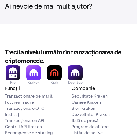
Ai nevoie de mai mult ajutor?
Treci la nivelul următor în tranzacționarea de
criptomonede.
Pro
Kraken
Krak
Desktop
Funcții
Companie
Tranzacționare pe marjă
Securitate Kraken
Futures Trading
Cariere Kraken
Tranzacționare OTC
Blog Kraken
Instituții
Dezvoltator Kraken
Tranzacționarea API
Sală de presă
Centrul API Kraken
Program de afiliere
Recompense de staking
Listări de active