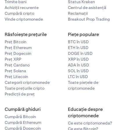
Trimite bani
Status Kraken
Achiziții recurente
Centrul de asistență
Cumpără cripto
Reclamații
Vinde criptomonede
Breakout Prop Trading
Răsfoiește prețurile
Piețe populare
Preț Bitcoin
BTC în USD
Preț Ethereum
ETH în USD
Preț Dogecoin
DOGE în USD
Preț XRP
XRP în USD
Preț Cardano
ADA în USD
Preț Solana
SOL în USD
Preț Litecoin
LTC în USD
Categorii criptomonede
Toate piețele de
Toate prețurile cripto
criptomonede
Predicții de preț
Cumpără ghiduri
Educație despre
criptomonede
Cumpără Bitcoin
Cumpără Ethereum
Ce este criptomoneda?
Cumpără Dogecoin
Ce este Bitcoin?