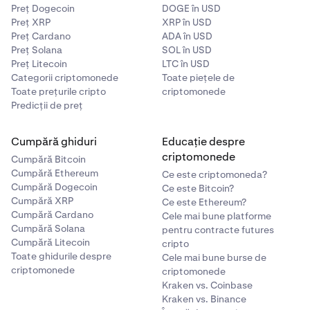
Preț Dogecoin
DOGE în USD
Preț XRP
XRP în USD
Preț Cardano
ADA în USD
Preț Solana
SOL în USD
Preț Litecoin
LTC în USD
Categorii criptomonede
Toate piețele de
Toate prețurile cripto
criptomonede
Predicții de preț
Cumpără ghiduri
Educație despre
criptomonede
Cumpără Bitcoin
Cumpără Ethereum
Ce este criptomoneda?
Cumpără Dogecoin
Ce este Bitcoin?
Cumpără XRP
Ce este Ethereum?
Cumpără Cardano
Cele mai bune platforme
Cumpără Solana
pentru contracte futures
Cumpără Litecoin
cripto
Toate ghidurile despre
Cele mai bune burse de
criptomonede
criptomonede
Kraken vs. Coinbase
Kraken vs. Binance