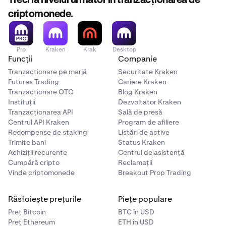
Treci la nivelul următor în tranzacționarea de
criptomonede.
Pro
Kraken
Krak
Desktop
Funcții
Companie
Tranzacționare pe marjă
Securitate Kraken
Futures Trading
Cariere Kraken
Tranzacționare OTC
Blog Kraken
Instituții
Dezvoltator Kraken
Tranzacționarea API
Sală de presă
Centrul API Kraken
Program de afiliere
Recompense de staking
Listări de active
Trimite bani
Status Kraken
Achiziții recurente
Centrul de asistență
Cumpără cripto
Reclamații
Vinde criptomonede
Breakout Prop Trading
Răsfoiește prețurile
Piețe populare
Preț Bitcoin
BTC în USD
Preț Ethereum
ETH în USD