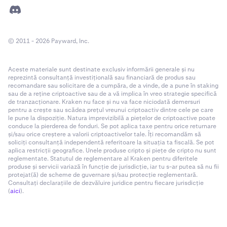
© 2011 - 2026 Payward, Inc.
Aceste materiale sunt destinate exclusiv informării generale și nu
reprezintă consultanță investițională sau financiară de produs sau
recomandare sau solicitare de a cumpăra, de a vinde, de a pune în staking
sau de a reține criptoactive sau de a vă implica în vreo strategie specifică
de tranzacționare. Kraken nu face și nu va face niciodată demersuri
pentru a crește sau scădea prețul vreunui criptoactiv dintre cele pe care
le pune la dispoziție. Natura imprevizibilă a piețelor de criptoactive poate
conduce la pierderea de fonduri. Se pot aplica taxe pentru orice returnare
și/sau orice creștere a valorii criptoactivelor tale. Îți recomandăm să
soliciți consultanță independentă referitoare la situația ta fiscală. Se pot
aplica restricții geografice. Unele produse cripto și piețe de cripto nu sunt
reglementate. Statutul de reglementare al Kraken pentru diferitele
produse și servicii variază în funcție de jurisdicție, iar tu s-ar putea să nu fii
protejat(ă) de scheme de guvernare și/sau protecție reglementară.
Consultați declarațiile de dezvăluire juridice pentru fiecare jurisdicție
(
aici
).