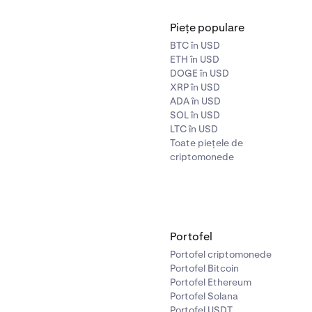
Piețe populare
BTC în USD
ETH în USD
DOGE în USD
XRP în USD
ADA în USD
SOL în USD
LTC în USD
Toate piețele de
criptomonede
Portofel
Portofel criptomonede
Portofel Bitcoin
Portofel Ethereum
Portofel Solana
Portofel USDT