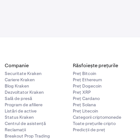
Companie
Răsfoiește prețurile
Securitate Kraken
Preț Bitcoin
Cariere Kraken
Preț Ethereum
Blog Kraken
Preț Dogecoin
Dezvoltator Kraken
Preț XRP
Sală de presă
Preț Cardano
Program de afiliere
Preț Solana
Listări de active
Preț Litecoin
Status Kraken
Categorii criptomonede
Centrul de asistență
Toate prețurile cripto
Reclamații
Predicții de preț
Breakout Prop Trading