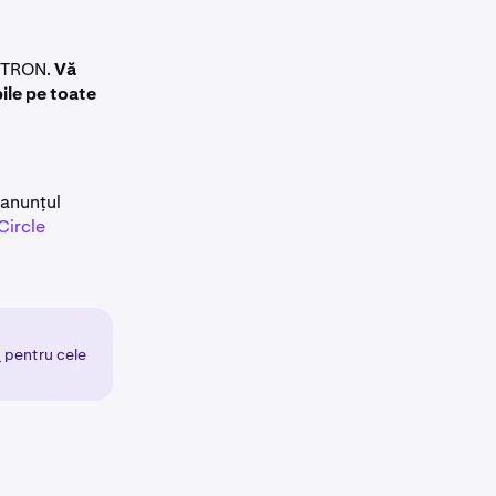
l TRON.
Vă
ile pe toate
 anunțul
Circle
i
pentru cele