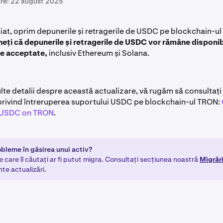
re:
22 august 2025
iat, oprim depunerile și retragerile de USDC pe blockchain-u
neți că depunerile și retragerile de USDC vor rămâne disponib
ele acceptate,
inclusiv Ethereum și Solana.
lte detalii despre această actualizare, vă rugăm să consultați
e privind întreruperea suportului USDC pe blockchain-ul TRON:
 USDC on TRON
.
obleme în găsirea unui activ?
e care îl căutați ar fi putut migra. Consultați secțiunea noastră
Migrăr
te actualizări.