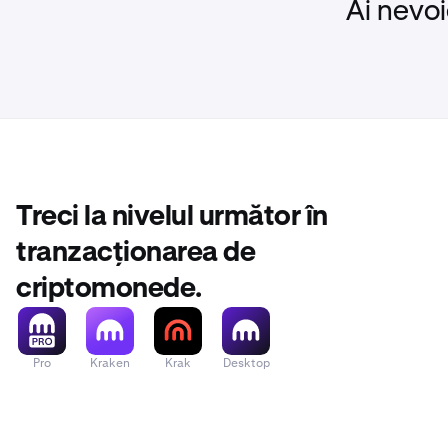
Ai nevoi
Treci la nivelul următor în
tranzacționarea de
criptomonede.
Pro
Kraken
Krak
Desktop