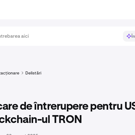
Î
zacționare
Delistări
care de întrerupere pentru 
ockchain-ul TRON