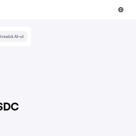
ntreabă AI-ul
USDC