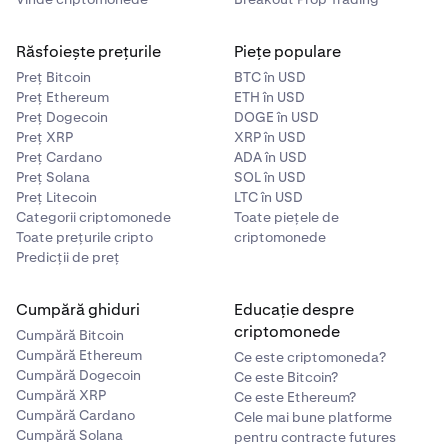
Pentru un ghid despre depunerea BTC în contul
Răsfoiește prețurile
Piețe populare
dumneavoastră Kraken prin rețeaua Lightning, vizitați:
Cum trimit bitcoin prin Lightning Network?
Preț Bitcoin
BTC în USD
Preț Ethereum
ETH în USD
Preț Dogecoin
DOGE în USD
Preț XRP
XRP în USD
Preț Cardano
ADA în USD
Preț Solana
SOL în USD
Preț Litecoin
LTC în USD
Categorii criptomonede
Toate piețele de
Toate prețurile cripto
criptomonede
Predicții de preț
Cumpără ghiduri
Educație despre
criptomonede
Cumpără Bitcoin
Cumpără Ethereum
Ce este criptomoneda?
Cumpără Dogecoin
Ce este Bitcoin?
Cumpără XRP
Ce este Ethereum?
Cumpără Cardano
Cele mai bune platforme
Cumpără Solana
pentru contracte futures