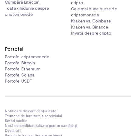
Cumpără Litecoin
cripto
Toate ghidurile despre
Cele mai bune burse de
criptomonede
criptomonede
Kraken vs. Coinbase
Kraken vs. Binance
Învață despre cripto
Portofel
Portofel criptomonede
Portofel Bitcoin
Portofel Ethereum
Portofel Solana
Portofel USDT
Notificare de confidențialitate
Termene de furnizare a serviciului
Setări cookie
Notă de confidențialitate pentru candidați
Declarații
Reguli de tranzacționare pe bursă