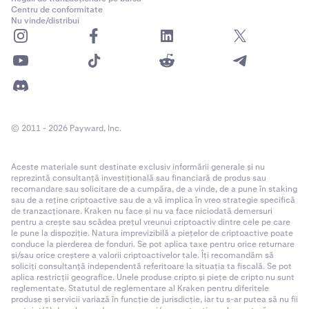
Centru de conformitate
Nu vinde/distribui
© 2011 - 2026 Payward, Inc.
Aceste materiale sunt destinate exclusiv informării generale și nu
reprezintă consultanță investițională sau financiară de produs sau
recomandare sau solicitare de a cumpăra, de a vinde, de a pune în staking
sau de a reține criptoactive sau de a vă implica în vreo strategie specifică
de tranzacționare. Kraken nu face și nu va face niciodată demersuri
pentru a crește sau scădea prețul vreunui criptoactiv dintre cele pe care
le pune la dispoziție. Natura imprevizibilă a piețelor de criptoactive poate
conduce la pierderea de fonduri. Se pot aplica taxe pentru orice returnare
și/sau orice creștere a valorii criptoactivelor tale. Îți recomandăm să
soliciți consultanță independentă referitoare la situația ta fiscală. Se pot
aplica restricții geografice. Unele produse cripto și piețe de cripto nu sunt
reglementate. Statutul de reglementare al Kraken pentru diferitele
produse și servicii variază în funcție de jurisdicție, iar tu s-ar putea să nu fii