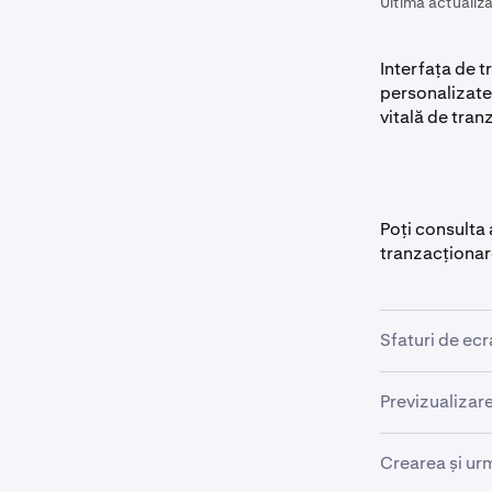
Ultima actualiza
Interfața de 
personalizate 
vitală de tran
Poți consulta
tranzacționare
Sfaturi de ec
Tabloul de bo
Previzualizare
începători. Ți
înseamnă.
Banda superioa
Crearea și ur
selectate pent
De exemplu, ți