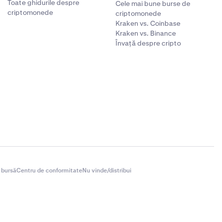
Toate ghidurile despre
Cele mai bune burse de
criptomonede
criptomonede
Kraken vs. Coinbase
Kraken vs. Binance
Învață despre cripto
 bursă
Centru de conformitate
Nu vinde/distribui