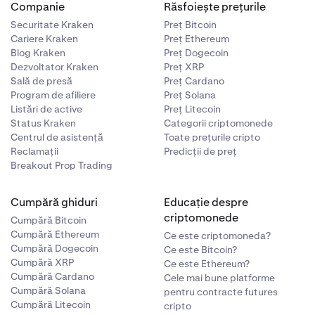
Companie
Răsfoiește prețurile
dâncime
Securitate Kraken
Preț Bitcoin
Cariere Kraken
Preț Ethereum
Blog Kraken
Preț Dogecoin
Dezvoltator Kraken
Preț XRP
Sală de presă
Preț Cardano
Program de afiliere
Preț Solana
Listări de active
Preț Litecoin
Status Kraken
Categorii criptomonede
Centrul de asistență
Toate prețurile cripto
Reclamații
Predicții de preț
Breakout Prop Trading
Cumpără ghiduri
Educație despre
criptomonede
Cumpără Bitcoin
Cumpără Ethereum
Ce este criptomoneda?
Cumpără Dogecoin
Ce este Bitcoin?
Cumpără XRP
Ce este Ethereum?
Cumpără Cardano
Cele mai bune platforme
Cumpără Solana
pentru contracte futures
Cumpără Litecoin
cripto