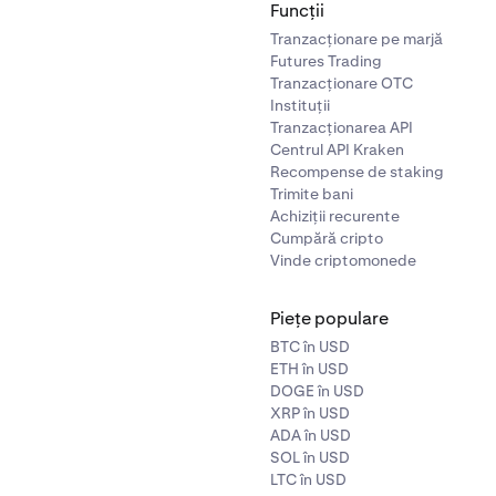
Funcții
e exemplu de mai sus, menținerea cursorului pe graficul de a
Tranzacționare pe marjă
ii pentru un „zid de vânzare” la 2.830 USD.
Futures Trading
Tranzacționare OTC
Instituții
Tranzacționarea API
Centrul API Kraken
Recompense de staking
Trimite bani
Achiziții recurente
Cumpără cripto
Vinde criptomonede
Piețe populare
BTC în USD
ETH în USD
DOGE în USD
XRP în USD
ADA în USD
SOL în USD
LTC în USD