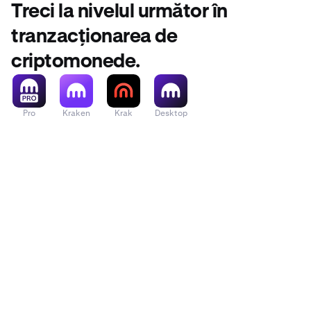
Treci la nivelul următor în
În imaginea d
afișează detal
tranzacționarea de
criptomonede.
Pro
Kraken
Krak
Desktop