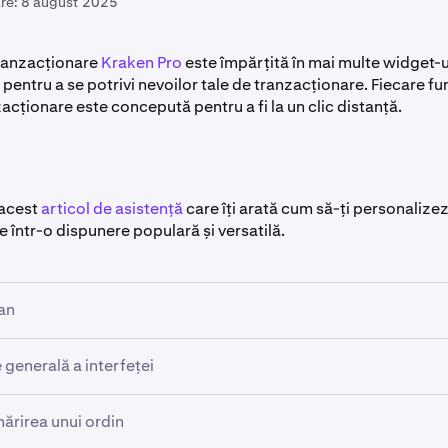
re:
8 august 2025
tranzacționare
Kraken Pro
este împărțită în mai multe widget-ur
pentru a se potrivi nevoilor tale de tranzacționare. Fiecare fu
zacționare este concepută pentru a fi la un clic distanță.
 acest
articol de asistență
care îți arată cum să-ți personalizez
 într-o dispunere populară și versatilă.
ran
rd de tranzacționare este prevăzut cu sfaturi de ecran accesib
 generală a interfeței
ne cursorul pe orice etichetă pentru a accesa o scurtă descrie
ră nu este personalizabilă și va conține informații esențiale 
mărirea unui ordin
ru toate nevoile tale de tranzacționare. Punctele de date afișa
nând cursorul pe rata de finanțare va afișa această descriere: