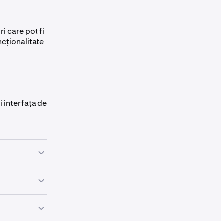
i care pot fi
ncționalitate
i interfața de
ile pentru
re a ceea ce
și instrumente
te vor diferi