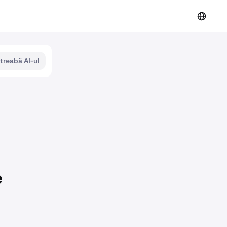
ntreabă AI-ul
e