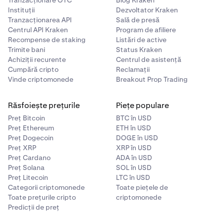
Tranzacționare OTC
Blog Kraken
Instituții
Dezvoltator Kraken
Tranzacționarea API
Sală de presă
Centrul API Kraken
Program de afiliere
Recompense de staking
Listări de active
Trimite bani
Status Kraken
Achiziții recurente
Centrul de asistență
Cumpără cripto
Reclamații
Vinde criptomonede
Breakout Prop Trading
Răsfoiește prețurile
Piețe populare
Preț Bitcoin
BTC în USD
Preț Ethereum
ETH în USD
Preț Dogecoin
DOGE în USD
Preț XRP
XRP în USD
Preț Cardano
ADA în USD
Preț Solana
SOL în USD
Preț Litecoin
LTC în USD
Categorii criptomonede
Toate piețele de
Toate prețurile cripto
criptomonede
Predicții de preț