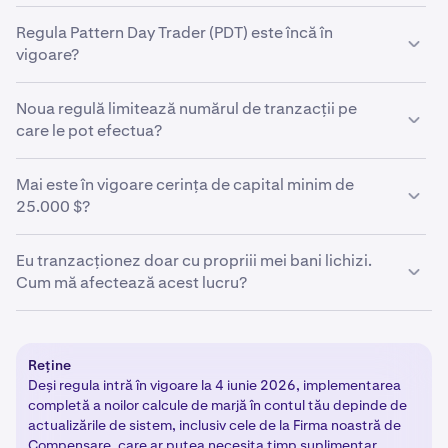
Regula Pattern Day Trader (PDT) este încă în
vigoare?
Desemnarea de pattern day trader a fost eliminată.
Noua regulă limitează numărul de tranzacții pe
Kraken Securities nu mai este obligată să monitorizeze
care le pot efectua?
sau să semnaleze conturile care execută patru sau mai
multe tranzacții intraday într-o fereastră de cinci zile
Nu. Limita anterioară de patru tranzacții a fost eliminată.
Mai este în vigoare cerința de capital minim de
lucrătoare începând cu 4 iunie 2026.
Poți deschide și închide poziții oricât de des dorești.
25.000 $?
Nu. Minimul de 25.000 $ asociat cu statutul de pattern
Eu tranzacționez doar cu propriii mei bani lichizi.
day trader a fost eliminat.
Cum mă afectează acest lucru?
Contul tău Kraken Securities utilizează o desemnare de
marjă limitată pentru a-ți permite să tranzacționezi cu
Reține
fonduri nelichidate. Regula de Marjă Intraday elimină
Deși regula intră în vigoare la 4 iunie 2026, implementarea
restricțiile PDT care se aplicau anterior conturilor de
completă a noilor calcule de marjă în contul tău depinde de
marjă.
actualizările de sistem, inclusiv cele de la Firma noastră de
Compensare, care ar putea necesita timp suplimentar