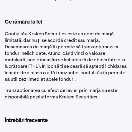
Ce rămâne la fel
Contul tău Kraken Securities este un cont de marjă
limitată, dar nu ți se acordă credit sau marjă.
Desemnarea de marjă îți permite să tranzacționezi cu
fonduri nelichidate. Atunci când vinzi o valoare
mobiliară, acele încasări se lichidează de obicei într-o zi
lucrătoare (T+1). În loc să ți se ceară să aștepți lichidarea
înainte de a plasa o altă tranzacție, contul tău îți permite
să utilizezi imediat acele fonduri.
Tranzacționarea cu efect de levier prin marjă nu este
disponibilă pe platforma Kraken Securities.
Întrebări frecvente