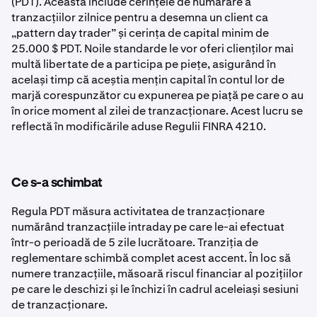
(PDT). Aceasta include cerințele de numărare a
tranzacțiilor zilnice pentru a desemna un client ca
„pattern day trader” și cerința de capital minim de
25.000 $ PDT. Noile standarde le vor oferi clienților mai
multă libertate de a participa pe piețe, asigurând în
același timp că aceștia mențin capital în contul lor de
marjă corespunzător cu expunerea pe piață pe care o au
în orice moment al zilei de tranzacționare. Acest lucru se
reflectă în modificările aduse Regulii FINRA 4210.
Ce s-a schimbat
Regula PDT măsura activitatea de tranzacționare
numărând tranzacțiile intraday pe care le-ai efectuat
într-o perioadă de 5 zile lucrătoare. Tranziția de
reglementare schimbă complet acest accent. În loc să
numere tranzacțiile, măsoară riscul financiar al pozițiilor
pe care le deschizi și le închizi în cadrul aceleiași sesiuni
de tranzacționare.