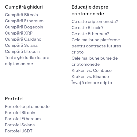
Cumpără ghiduri
Educație despre
criptomonede
Cumpără Bitcoin
Cumpără Ethereum
Ce este criptomoneda?
Cumpără Dogecoin
Ce este Bitcoin?
Cumpără XRP
Ce este Ethereum?
Cumpără Cardano
Cele mai bune platforme
Cumpără Solana
pentru contracte futures
Cumpără Litecoin
cripto
Toate ghidurile despre
Cele mai bune burse de
criptomonede
criptomonede
Kraken vs. Coinbase
Kraken vs. Binance
Învață despre cripto
Portofel
Portofel criptomonede
Portofel Bitcoin
Portofel Ethereum
Portofel Solana
Portofel USDT