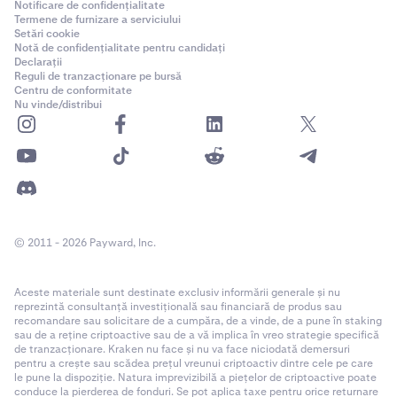
Notificare de confidențialitate
Termene de furnizare a serviciului
Setări cookie
Notă de confidențialitate pentru candidați
Declarații
Reguli de tranzacționare pe bursă
Centru de conformitate
Nu vinde/distribui
© 2011 - 2026 Payward, Inc.
Aceste materiale sunt destinate exclusiv informării generale și nu
reprezintă consultanță investițională sau financiară de produs sau
recomandare sau solicitare de a cumpăra, de a vinde, de a pune în staking
sau de a reține criptoactive sau de a vă implica în vreo strategie specifică
de tranzacționare. Kraken nu face și nu va face niciodată demersuri
pentru a crește sau scădea prețul vreunui criptoactiv dintre cele pe care
le pune la dispoziție. Natura imprevizibilă a piețelor de criptoactive poate
conduce la pierderea de fonduri. Se pot aplica taxe pentru orice returnare