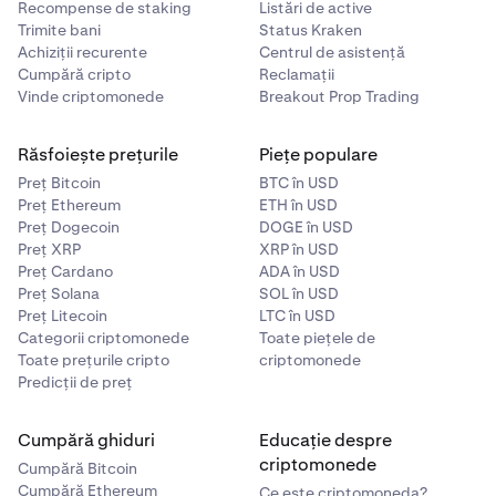
Recompense de staking
Listări de active
Trimite bani
Status Kraken
Achiziții recurente
Centrul de asistență
Cumpără cripto
Reclamații
Vinde criptomonede
Breakout Prop Trading
Răsfoiește prețurile
Piețe populare
Preț Bitcoin
BTC în USD
Preț Ethereum
ETH în USD
Preț Dogecoin
DOGE în USD
Preț XRP
XRP în USD
Preț Cardano
ADA în USD
Preț Solana
SOL în USD
Preț Litecoin
LTC în USD
Categorii criptomonede
Toate piețele de
Toate prețurile cripto
criptomonede
Predicții de preț
Cumpără ghiduri
Educație despre
criptomonede
Cumpără Bitcoin
Cumpără Ethereum
Ce este criptomoneda?