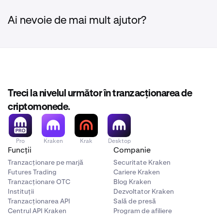
Ai nevoie de mai mult ajutor?
Treci la nivelul următor în tranzacționarea de
criptomonede.
Pro
Kraken
Krak
Desktop
Funcții
Companie
Tranzacționare pe marjă
Securitate Kraken
Futures Trading
Cariere Kraken
Tranzacționare OTC
Blog Kraken
Instituții
Dezvoltator Kraken
Tranzacționarea API
Sală de presă
Centrul API Kraken
Program de afiliere