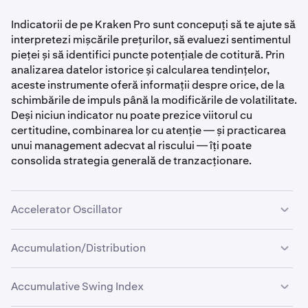
Indicatorii de pe Kraken Pro sunt concepuți să te ajute să
interpretezi mișcările prețurilor, să evaluezi sentimentul
pieței și să identifici puncte potențiale de cotitură. Prin
analizarea datelor istorice și calcularea tendințelor,
aceste instrumente oferă informații despre orice, de la
schimbările de impuls până la modificările de volatilitate.
Deși niciun indicator nu poate prezice viitorul cu
certitudine, combinarea lor cu atenție — și practicarea
unui management adecvat al riscului — îți poate
consolida strategia generală de tranzacționare.
Accelerator Oscillator
Accumulation/Distribution
Ce este:
Accelerator Oscillator
măsoară cât de rapidă este
Accumulative Swing Index
accelerarea sau decelerarea acțiunii prețului pieței. Este
Ce este: