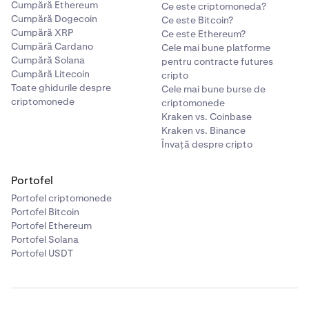
Cumpără Ethereum
Ce este criptomoneda?
Cumpără Dogecoin
Ce este Bitcoin?
Cumpără XRP
Ce este Ethereum?
Cumpără Cardano
Cele mai bune platforme
Cumpără Solana
pentru contracte futures
Cumpără Litecoin
cripto
Toate ghidurile despre
Cele mai bune burse de
criptomonede
criptomonede
Kraken vs. Coinbase
Kraken vs. Binance
Învață despre cripto
Portofel
Portofel criptomonede
Portofel Bitcoin
Portofel Ethereum
Portofel Solana
Portofel USDT