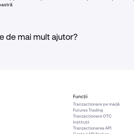
astră
e de mai mult ajutor?
Funcții
Tranzacționare pe marjă
Futures Trading
Tranzacționare OTC
Instituții
Tranzacționarea API
Centrul API Kraken