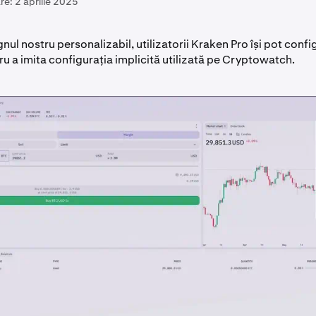
re:
2 aprilie 2025
nul nostru personalizabil, utilizatorii Kraken Pro își pot conf
u a imita configurația implicită utilizată pe Cryptowatch.