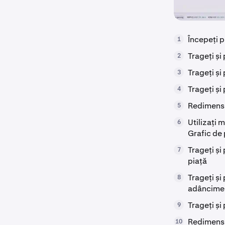
Începeți p
1
Trageți și
2
Trageți și
3
Trageți și
4
Redimensio
5
Utilizați
6
Grafic de 
Trageți și
7
piață
Trageți și
8
adâncime
Trageți și
9
Redimensio
10