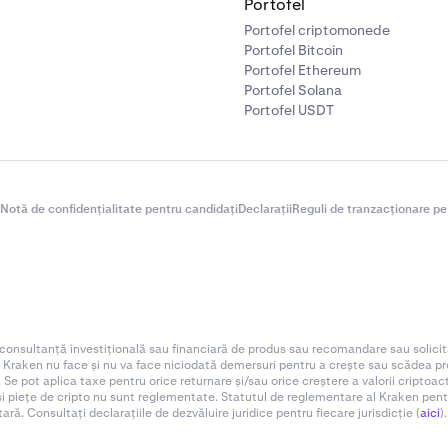
Portofel
Portofel criptomonede
Portofel Bitcoin
Portofel Ethereum
Portofel Solana
Portofel USDT
Notă de confidențialitate pentru candidați
Declarații
Reguli de tranzacționare pe
 consultanță investițională sau financiară de produs sau recomandare sau solicit
. Kraken nu face și nu va face niciodată demersuri pentru a crește sau scădea preț
 Se pot aplica taxe pentru orice returnare și/sau orice creștere a valorii criptoa
 și piețe de cripto nu sunt reglementate. Statutul de reglementare al Kraken pentru d
ă. Consultați declarațiile de dezvăluire juridice pentru fiecare jurisdicție (
aici
).