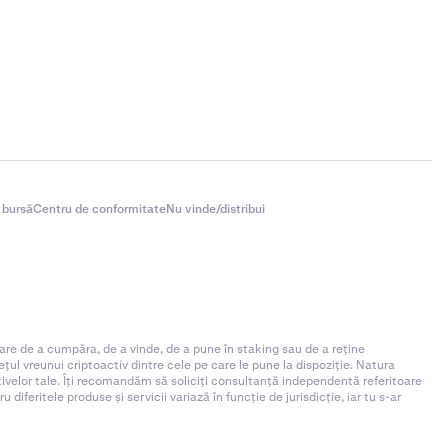
 bursă
Centru de conformitate
Nu vinde/distribui
are de a cumpăra, de a vinde, de a pune în staking sau de a reține
ul vreunui criptoactiv dintre cele pe care le pune la dispoziție. Natura
ctivelor tale. Îți recomandăm să soliciți consultanță independentă referitoare
iferitele produse și servicii variază în funcție de jurisdicție, iar tu s-ar