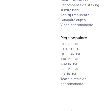
Recompense de staking
Trimite bani
Achiziții recurente
Cumpără cripto
Vinde criptomonede
Piețe populare
BTC în USD
ETH în USD
DOGE în USD
XRP în USD
ADA în USD
SOL în USD
LTC în USD
Toate piețele de
criptomonede