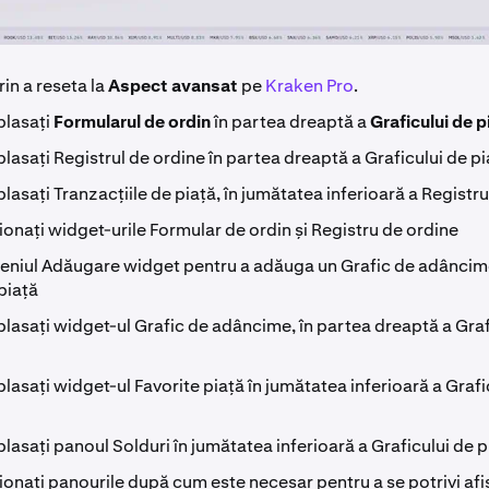
rin a reseta la
Aspect avansat
pe
Kraken Pro
.
 plasați
Formularul de ordin
în partea dreaptă a
Graficului de p
 plasați Registrul de ordine în partea dreaptă a Graficului de p
 plasați Tranzacțiile de piață, în jumătatea inferioară a Registr
nați widget-urile Formular de ordin și Registru de ordine
 meniul Adăugare widget pentru a adăuga un Grafic de adâncim
piață
 plasați widget-ul Grafic de adâncime, în partea dreaptă a Graf
 plasați widget-ul Favorite piață în jumătatea inferioară a Grafi
 plasați panoul Solduri în jumătatea inferioară a Graficului de p
nați panourile după cum este necesar pentru a se potrivi afiș