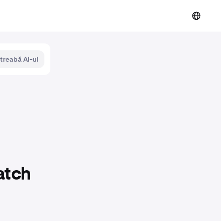
ntreabă AI-ul
atch