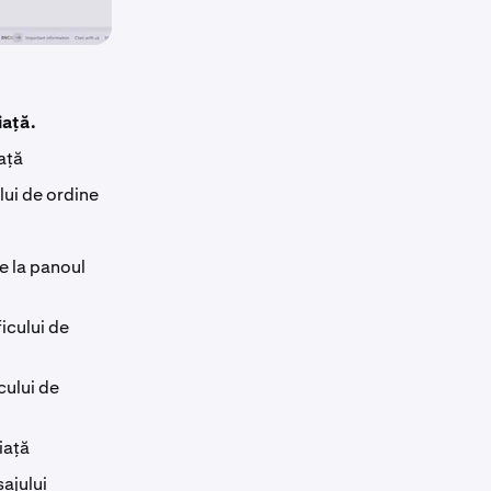
iață.
iață
ului de ordine
e la panoul
icului de
cului de
iață
ajului