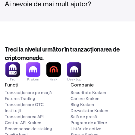
Ai nevoie de mai mult ajutor?
Treci la nivelul următor în tranzacționarea de
criptomonede.
Pro
Kraken
Krak
Desktop
Funcții
Companie
Tranzacționare pe marjă
Securitate Kraken
Futures Trading
Cariere Kraken
Tranzacționare OTC
Blog Kraken
Instituții
Dezvoltator Kraken
Tranzacționarea API
Sală de presă
Centrul API Kraken
Program de afiliere
Recompense de staking
Listări de active
Trimite bani
Status Kraken