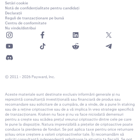
Setări cookie
Notă de confidențialitate pentru candidați
Declarații
Reguli de tranzacționare pe bursă
Centru de conformitate
Nu vinde/distribui
© 2011 - 2026 Payward, Inc.
Aceste materiale sunt destinate exclusiv informării generale și nu
reprezintă consultanță investițională sau financiară de produs sau
recomandare sau solicitare de a cumpăra, de a vinde, de a pune în staking
sau de a reține criptoactive sau de a vă implica în vreo strategie specifică
de tranzacționare. Kraken nu face și nu va face niciodată demersuri
pentru a crește sau scădea prețul vreunui criptoactiv dintre cele pe care
le pune la dispoziție. Natura imprevizibilă a piețelor de criptoactive poate
conduce la pierderea de fonduri. Se pot aplica taxe pentru orice returnare
și/sau orice creștere a valorii criptoactivelor tale. Îți recomandăm să
soliciți consultanță independentă referitoare la situația ta fiscală. Se pot