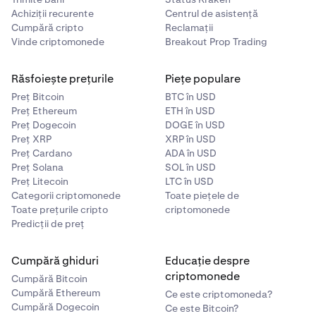
Achiziții recurente
Centrul de asistență
Cumpără cripto
Reclamații
Vinde criptomonede
Breakout Prop Trading
Răsfoiește prețurile
Piețe populare
Preț Bitcoin
BTC în USD
Preț Ethereum
ETH în USD
Preț Dogecoin
DOGE în USD
Preț XRP
XRP în USD
Preț Cardano
ADA în USD
Preț Solana
SOL în USD
Preț Litecoin
LTC în USD
Categorii criptomonede
Toate piețele de
Toate prețurile cripto
criptomonede
Predicții de preț
Cumpără ghiduri
Educație despre
criptomonede
Cumpără Bitcoin
Cumpără Ethereum
Ce este criptomoneda?
Cumpără Dogecoin
Ce este Bitcoin?