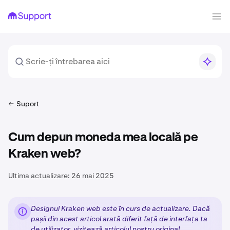
Suport
Cum depun moneda mea locală pe
Kraken web?
Ultima actualizare:
26 mai 2025
Designul Kraken web este în curs de actualizare. Dacă
pașii din acest articol arată diferit față de interfața ta
de utilizator, vizitează
articolul nostru original
.