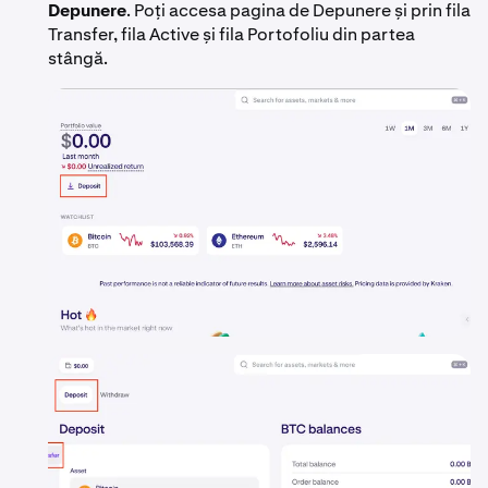
Depunere
. Poți accesa pagina de Depunere și prin fila
Transfer, fila Active și fila Portofoliu din partea
stângă.