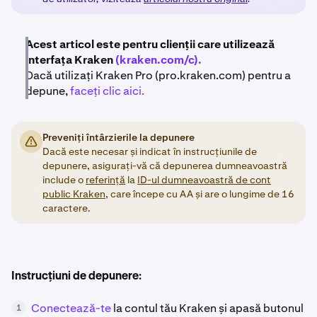
Acest articol este pentru clienții care utilizează
interfața Kraken
(kraken.com/c).
Dacă utilizați Kraken Pro (pro.kraken.com) pentru a
depune,
faceți clic aici.
Preveniți întârzierile la depunere
Dacă este necesar și indicat în instrucțiunile de
depunere, asigurați-vă că depunerea dumneavoastră
include o
referință
la
ID-ul dumneavoastră de cont
public Kraken
, care începe cu AA și are o lungime de 16
caractere.
Instrucțiuni de depunere:
Conectează-te
la contul tău Kraken și apasă butonul
1