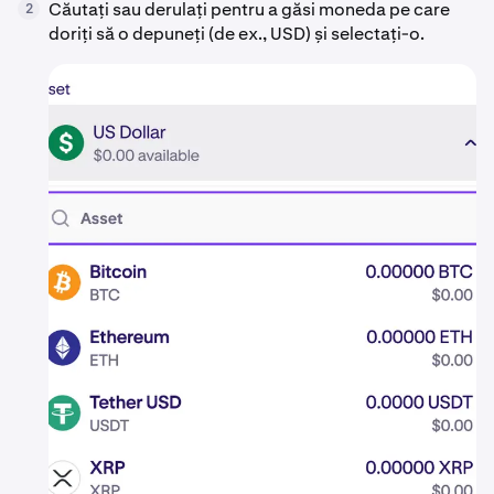
Căutați sau derulați pentru a găsi moneda pe care
2
doriți să o depuneți (de ex., USD) și selectați-o.