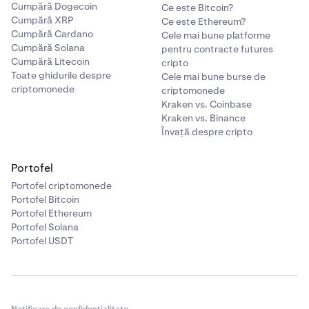
Cumpără Dogecoin
Ce este Bitcoin?
Cumpără XRP
Ce este Ethereum?
Cumpără Cardano
Cele mai bune platforme
Cumpără Solana
pentru contracte futures
Cumpără Litecoin
cripto
Toate ghidurile despre
Cele mai bune burse de
criptomonede
criptomonede
Kraken vs. Coinbase
Kraken vs. Binance
Învață despre cripto
Portofel
Portofel criptomonede
Portofel Bitcoin
Portofel Ethereum
Portofel Solana
Portofel USDT
Notificare de confidențialitate