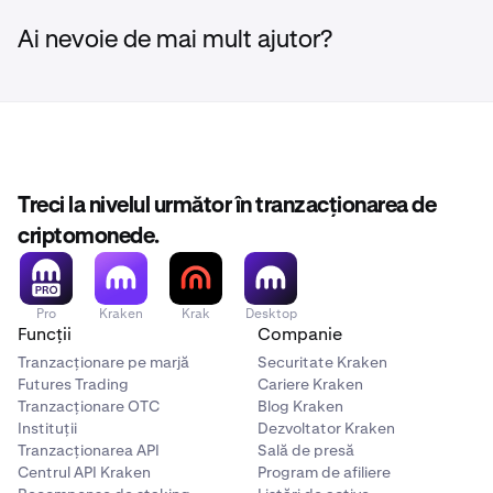
Ai nevoie de mai mult ajutor?
Treci la nivelul următor în tranzacționarea de
criptomonede.
Pro
Kraken
Krak
Desktop
Funcții
Companie
Tranzacționare pe marjă
Securitate Kraken
Futures Trading
Cariere Kraken
Tranzacționare OTC
Blog Kraken
Instituții
Dezvoltator Kraken
Tranzacționarea API
Sală de presă
Centrul API Kraken
Program de afiliere