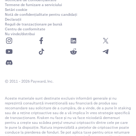
Termene de furnizare a serviciului
Setări cookie
Notă de confidențialitate pentru candidați
Declarații
Reguli de tranzacționare pe bursă
Centru de conformitate
Nu vinde/distribui
© 2011 - 2026 Payward, Inc.
Aceste materiale sunt destinate exclusiv informării generale și nu
reprezintă consultanță investițională sau financiară de produs sau
recomandare sau solicitare de a cumpăra, de a vinde, de a pune în staking
sau de a reține criptoactive sau de a vă implica în vreo strategie specifică
de tranzacționare. Kraken nu face și nu va face niciodată demersuri
pentru a crește sau scădea prețul vreunui criptoactiv dintre cele pe care
le pune la dispoziție. Natura imprevizibilă a piețelor de criptoactive poate
conduce la pierderea de fonduri. Se pot aplica taxe pentru orice returnare