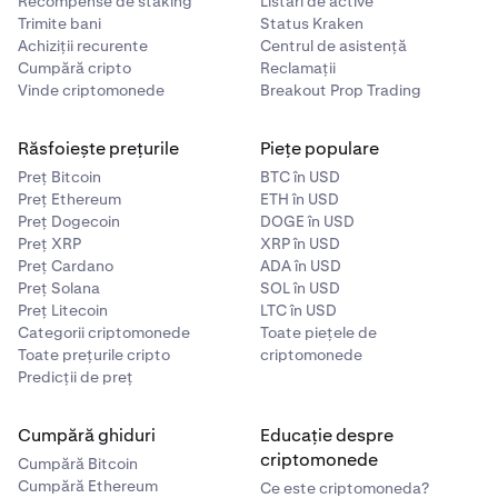
Recompense de staking
Listări de active
Trimite bani
Status Kraken
Achiziții recurente
Centrul de asistență
Cumpără cripto
Reclamații
Vinde criptomonede
Breakout Prop Trading
Răsfoiește prețurile
Piețe populare
Preț Bitcoin
BTC în USD
Preț Ethereum
ETH în USD
Preț Dogecoin
DOGE în USD
Preț XRP
XRP în USD
Preț Cardano
ADA în USD
Preț Solana
SOL în USD
Preț Litecoin
LTC în USD
Categorii criptomonede
Toate piețele de
Toate prețurile cripto
criptomonede
Predicții de preț
Cumpără ghiduri
Educație despre
criptomonede
Cumpără Bitcoin
Cumpără Ethereum
Ce este criptomoneda?