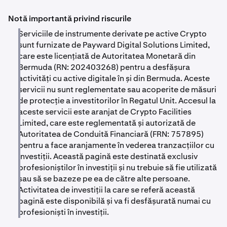
- Durata angajării (cel puțin 1 an)
Statutul profesional obținut la noi nu se transferă
costurile produselor financiare pe care intenționează să
automat către alte burse sau jurisdicții. Fiecare instituție
Notă importantă privind riscurile
le tranzacționeze.
financiară și regim de reglementare are propriile reguli
Serviciile de instrumente derivate pe active Crypto
de clasificare. Este posibil să fie necesar să repetați
sunt furnizate de Payward Digital Solutions Limited,
procesul dacă solicitați un statut profesional similar în
care este licențiată de Autoritatea Monetară din
altă parte.
Bermuda (RN: 202403268) pentru a desfășura
activități cu active digitale în și din Bermuda. Aceste
servicii nu sunt reglementate sau acoperite de măsuri
de protecție a investitorilor în Regatul Unit. Accesul la
aceste servicii este aranjat de Crypto Facilities
Limited, care este reglementată și autorizată de
Autoritatea de Conduită Financiară (FRN: 757895)
pentru a face aranjamente în vederea tranzacțiilor cu
investiții. Această pagină este destinată exclusiv
profesioniștilor în investiții și nu trebuie să fie utilizată
sau să se bazeze pe ea de către alte persoane.
Activitatea de investiții la care se referă această
pagină este disponibilă și va fi desfășurată numai cu
profesioniști în investiții.