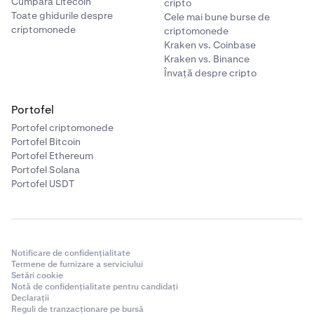
Cumpără Litecoin
cripto
Toate ghidurile despre
Cele mai bune burse de
criptomonede
criptomonede
Kraken vs. Coinbase
Kraken vs. Binance
Învață despre cripto
Portofel
Portofel criptomonede
Portofel Bitcoin
Portofel Ethereum
Portofel Solana
Portofel USDT
Notificare de confidențialitate
Termene de furnizare a serviciului
Setări cookie
Notă de confidențialitate pentru candidați
Declarații
Reguli de tranzacționare pe bursă