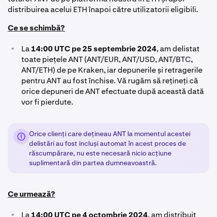
distribuirea acelui ETH înapoi către utilizatorii eligibili.
Ce se schimbă?
•
La
14:00 UTC pe 25 septembrie 2024
, am delistat
toate piețele ANT (ANT/EUR, ANT/USD, ANT/BTC,
ANT/ETH) de pe Kraken, iar depunerile și retragerile
pentru ANT au fost închise. Vă rugăm să rețineți că
orice depuneri de ANT efectuate după această dată
vor fi pierdute.
Orice clienți care dețineau ANT la momentul acestei
delistări au fost incluși automat în acest proces de
răscumpărare, nu este necesară nicio acțiune
suplimentară din partea dumneavoastră.
Ce urmează?
•
La
14:00 UTC pe 4 octombrie 2024
, am distribuit