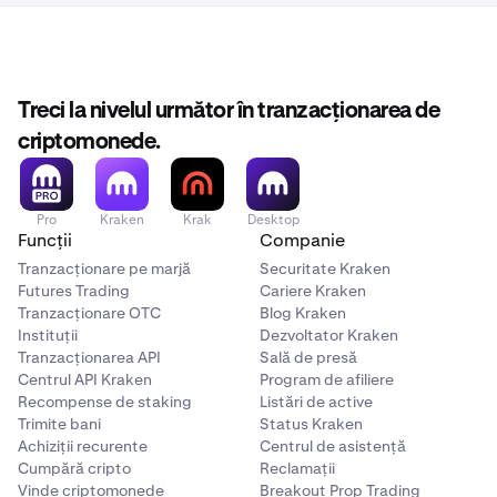
Treci la nivelul următor în tranzacționarea de
criptomonede.
Pro
Kraken
Krak
Desktop
Funcții
Companie
Tranzacționare pe marjă
Securitate Kraken
Futures Trading
Cariere Kraken
Tranzacționare OTC
Blog Kraken
Instituții
Dezvoltator Kraken
Tranzacționarea API
Sală de presă
Centrul API Kraken
Program de afiliere
Recompense de staking
Listări de active
Trimite bani
Status Kraken
Achiziții recurente
Centrul de asistență
Cumpără cripto
Reclamații
Vinde criptomonede
Breakout Prop Trading