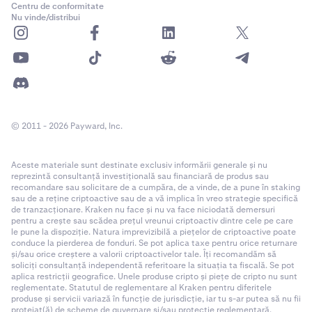
Centru de conformitate
Nu vinde/distribui
© 2011 - 2026 Payward, Inc.
Aceste materiale sunt destinate exclusiv informării generale și nu
reprezintă consultanță investițională sau financiară de produs sau
recomandare sau solicitare de a cumpăra, de a vinde, de a pune în staking
sau de a reține criptoactive sau de a vă implica în vreo strategie specifică
de tranzacționare. Kraken nu face și nu va face niciodată demersuri
pentru a crește sau scădea prețul vreunui criptoactiv dintre cele pe care
le pune la dispoziție. Natura imprevizibilă a piețelor de criptoactive poate
conduce la pierderea de fonduri. Se pot aplica taxe pentru orice returnare
și/sau orice creștere a valorii criptoactivelor tale. Îți recomandăm să
soliciți consultanță independentă referitoare la situația ta fiscală. Se pot
aplica restricții geografice. Unele produse cripto și piețe de cripto nu sunt
reglementate. Statutul de reglementare al Kraken pentru diferitele
produse și servicii variază în funcție de jurisdicție, iar tu s-ar putea să nu fii
protejat(ă) de scheme de guvernare și/sau protecție reglementară.