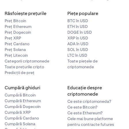
Răsfoiește prețurile
Piețe populare
Preț Bitcoin
BTC în USD
Preț Ethereum
ETH în USD
Preț Dogecoin
DOGE în USD
Preț XRP
XRP în USD
Preț Cardano
ADA în USD
Preț Solana
SOL în USD
Preț Litecoin
LTC în USD
Categorii criptomonede
Toate piețele de
Toate prețurile cripto
criptomonede
Predicții de preț
Cumpără ghiduri
Educație despre
criptomonede
Cumpără Bitcoin
Cumpără Ethereum
Ce este criptomoneda?
Cumpără Dogecoin
Ce este Bitcoin?
Cumpără XRP
Ce este Ethereum?
Cumpără Cardano
Cele mai bune platforme
Cumpără Solana
pentru contracte futures