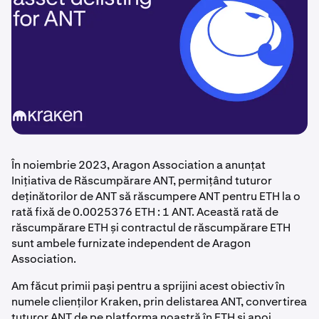
În noiembrie 2023, Aragon Association a anunțat
Inițiativa de Răscumpărare ANT, permițând tuturor
deținătorilor de ANT să răscumpere ANT pentru ETH la o
rată fixă de 0.0025376 ETH : 1 ANT. Această rată de
răscumpărare ETH și contractul de răscumpărare ETH
sunt ambele furnizate independent de Aragon
Association.
Am făcut primii pași pentru a sprijini acest obiectiv în
numele clienților Kraken, prin delistarea ANT, convertirea
tuturor ANT de pe platforma noastră în ETH și apoi