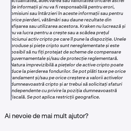
actualitatea, adecvarea sau validitatea oricărei astfel
de informații și nu va fi responsabilă pentru erori,
omisiuni sau întârzieri în aceste informații sau pentru
orice pierderi, vătămări sau daune rezultate din
afișarea sau utilizarea acestora. Kraken nu lucrează și
nu va lucra pentru a crește sau a scădea prețul
niciunui activ cripto pe care îl pune la dispoziție. Unele
produse și piețe cripto sunt nereglementate și este
posibil să nu fiți protejat de scheme de compensare
guvernamentale și/sau de protecție reglementară.
Natura imprevizibilă a piețelor de active cripto poate
duce la pierderea fondurilor. Se pot plăti taxe pe orice
randament și/sau pe orice creștere a valorii activelor
dumneavoastră cripto și ar trebui să solicitați sfaturi
independente cu privire la poziția dumneavoastră
fiscală. Se pot aplica restricții geografice.
Ai nevoie de mai mult ajutor?