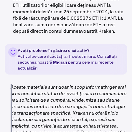
ETH utilizatorilor eligibili care dețineau ANT la
momentul delistării din 25 septembrie 2024, la rata
fixă de răscumpărare de 0.0025376 ETH : 1 ANT. La
finalizare, suma corespunzătoare de ETH a fost
depusă direct în contul dumneavoastră Kraken.
Aveți probleme în găsirea unui activ?
Activul pe care îl căutați ar fi putut migra. Consultați
secțiunea noastră
Migrări
pentru cele mai recente
actualizări.
Aceste materiale sunt doar în scop informativ general
și nu constituie sfaturi de investiții sau o recomandare
sau solicitare de a cumpăra, vinde, miza sau deține
orice activ cripto sau de a se angaja în orice strategie
de tranzacționare specifică. Kraken nu oferă nicio
declarație sau garanție de niciun fel, expresă sau
implicită, cu privire la acuratețea, exhaustivitatea,