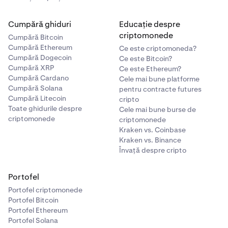
Cumpără ghiduri
Educație despre
criptomonede
Cumpără Bitcoin
Cumpără Ethereum
Ce este criptomoneda?
Cumpără Dogecoin
Ce este Bitcoin?
Cumpără XRP
Ce este Ethereum?
Cumpără Cardano
Cele mai bune platforme
Cumpără Solana
pentru contracte futures
Cumpără Litecoin
cripto
Toate ghidurile despre
Cele mai bune burse de
criptomonede
criptomonede
Kraken vs. Coinbase
Kraken vs. Binance
Învață despre cripto
Portofel
Portofel criptomonede
Portofel Bitcoin
Portofel Ethereum
Portofel Solana