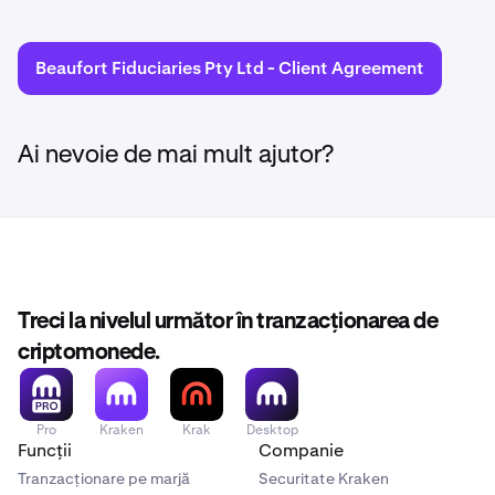
Beaufort Fiduciaries Pty Ltd - Client Agreement
Ai nevoie de mai mult ajutor?
Treci la nivelul următor în tranzacționarea de
criptomonede.
Pro
Kraken
Krak
Desktop
Funcții
Companie
Tranzacționare pe marjă
Securitate Kraken