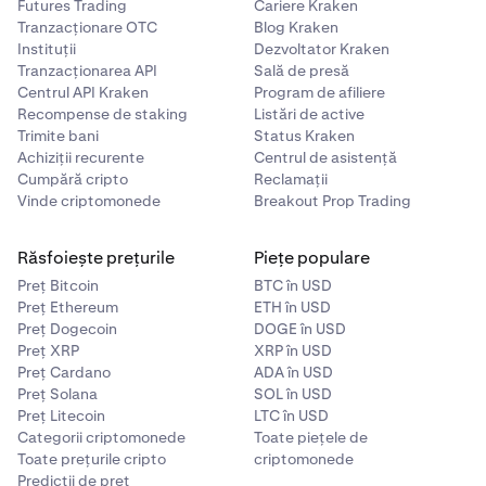
Futures Trading
Cariere Kraken
Tranzacționare OTC
Blog Kraken
Instituții
Dezvoltator Kraken
Tranzacționarea API
Sală de presă
Centrul API Kraken
Program de afiliere
Recompense de staking
Listări de active
Trimite bani
Status Kraken
Achiziții recurente
Centrul de asistență
Cumpără cripto
Reclamații
Vinde criptomonede
Breakout Prop Trading
Răsfoiește prețurile
Piețe populare
Preț Bitcoin
BTC în USD
Preț Ethereum
ETH în USD
Preț Dogecoin
DOGE în USD
Preț XRP
XRP în USD
Preț Cardano
ADA în USD
Preț Solana
SOL în USD
Preț Litecoin
LTC în USD
Categorii criptomonede
Toate piețele de
Toate prețurile cripto
criptomonede
Predicții de preț