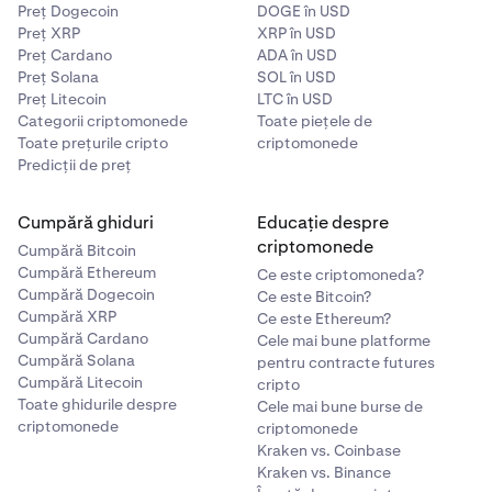
Preț Dogecoin
DOGE în USD
Preț XRP
XRP în USD
Preț Cardano
ADA în USD
Preț Solana
SOL în USD
Preț Litecoin
LTC în USD
Categorii criptomonede
Toate piețele de
Toate prețurile cripto
criptomonede
Predicții de preț
Cumpără ghiduri
Educație despre
criptomonede
Cumpără Bitcoin
Cumpără Ethereum
Ce este criptomoneda?
Cumpără Dogecoin
Ce este Bitcoin?
Cumpără XRP
Ce este Ethereum?
Cumpără Cardano
Cele mai bune platforme
Cumpără Solana
pentru contracte futures
Cumpără Litecoin
cripto
Toate ghidurile despre
Cele mai bune burse de
criptomonede
criptomonede
Kraken vs. Coinbase
Kraken vs. Binance