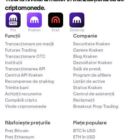
criptomonede.
Pro
Kraken
Krak
Desktop
Funcții
Companie
Tranzacționare pe marjă
Securitate Kraken
Futures Trading
Cariere Kraken
Tranzacționare OTC
Blog Kraken
Instituții
Dezvoltator Kraken
Tranzacționarea API
Sală de presă
Centrul API Kraken
Program de afiliere
Recompense de staking
Listări de active
Trimite bani
Status Kraken
Achiziții recurente
Centrul de asistență
Cumpără cripto
Reclamații
Vinde criptomonede
Breakout Prop Trading
Răsfoiește prețurile
Piețe populare
Preț Bitcoin
BTC în USD
Preț Ethereum
ETH în USD