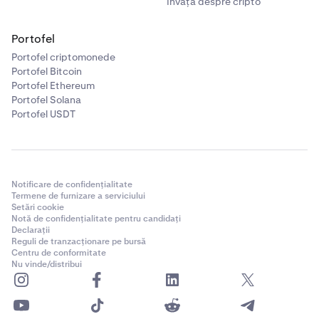
Învață despre cripto
Portofel
Portofel criptomonede
Portofel Bitcoin
Portofel Ethereum
Portofel Solana
Portofel USDT
Notificare de confidențialitate
Termene de furnizare a serviciului
Setări cookie
Notă de confidențialitate pentru candidați
Declarații
Reguli de tranzacționare pe bursă
Centru de conformitate
Nu vinde/distribui