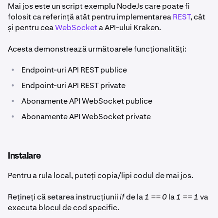
Mai jos este un script exemplu NodeJs care poate fi
folosit ca referință atât pentru implementarea
REST
, cât
și pentru cea
WebSocket
a API-ului Kraken.
Acesta demonstrează următoarele funcționalități:
•
Endpoint-uri API REST publice
•
Endpoint-uri API REST private
•
Abonamente API WebSocket publice
•
Abonamente API WebSocket private
Instalare
Pentru a rula local, puteți copia/lipi codul de mai jos.
Rețineți că setarea instrucțiunii
if
de la
1 == 0
la
1 == 1
va
executa blocul de cod specific.