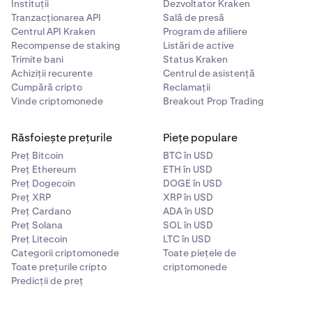
Instituții
Dezvoltator Kraken
Tranzacționarea API
Sală de presă
Centrul API Kraken
Program de afiliere
Recompense de staking
Listări de active
Trimite bani
Status Kraken
Achiziții recurente
Centrul de asistență
Cumpără cripto
Reclamații
Vinde criptomonede
Breakout Prop Trading
Răsfoiește prețurile
Piețe populare
Preț Bitcoin
BTC în USD
Preț Ethereum
ETH în USD
Preț Dogecoin
DOGE în USD
Preț XRP
XRP în USD
Preț Cardano
ADA în USD
Preț Solana
SOL în USD
Preț Litecoin
LTC în USD
Categorii criptomonede
Toate piețele de
Toate prețurile cripto
criptomonede
Predicții de preț