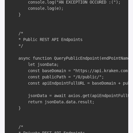
        console.log("AN EXCEPTION OCCURED :(");

        console.log(e);

    }

    /*

    * Public REST API Endpoints

    */

    async function QueryPublicEndpoint(endPointName,
        let jsonData;

        const baseDomain = "https://api.kraken.com";

        const publicPath = "/0/public/";

        const apiEndpointFullURL = baseDomain + publ
        jsonData = await axios.get(apiEndpointFullURL
        return jsonData.data.result;

    }

    /*
