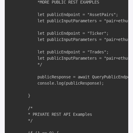
            *MORE PUBLIC REST EXAMPLES

            let publicEndpoint = "AssetPairs";

            let publicInputParameters = "pair=ethusd,
            let publicEndpoint = "Ticker";

            let publicInputParameters = "pair=ethusd"
            let publicEndpoint = "Trades";

            let publicInputParameters = "pair=ethusd&
            */

            publicResponse = await QueryPublicEndpoi
            console.log(publicResponse);

        }

        /*

        * PRIVATE REST API Examples

        */
