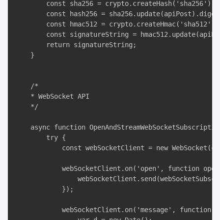
        const sha256 = crypto.createHash('sha256');

        const hash256 = sha256.update(apiPost).digest
        const hmac512 = crypto.createHmac('sha512', s
        const signatureString = hmac512.update(apiPa
        return signatureString;

    }

    /*

    * WebSocket API

    */

    async function OpenAndStreamWebSocketSubscriptio
        try {

            const webSocketClient = new WebSocket(con
            webSocketClient.on('open', function open(
                webSocketClient.send(webSocketSubscri
            });

            webSocketClient.on('message', function in