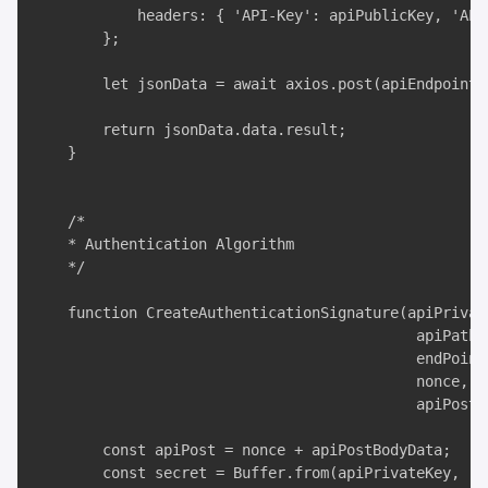
            headers: { 'API-Key': apiPublicKey, 'API
        };

        let jsonData = await axios.post(apiEndpointF
        return jsonData.data.result;

    }

    /*

    * Authentication Algorithm

    */

    function CreateAuthenticationSignature(apiPrivate
                                            apiPath, 
                                            endPointN
                                            nonce,

                                            apiPostBo
        const apiPost = nonce + apiPostBodyData;

        const secret = Buffer.from(apiPrivateKey, 'ba