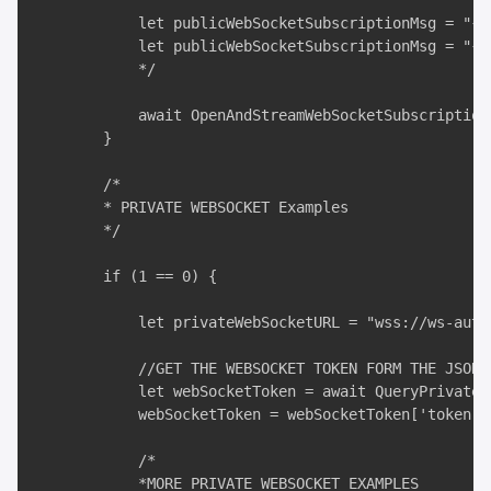
            let publicWebSocketSubscriptionMsg = "{ 
            let publicWebSocketSubscriptionMsg = "{ 
            */

            await OpenAndStreamWebSocketSubscription
        }

        /*

        * PRIVATE WEBSOCKET Examples

        */

        if (1 == 0) {

            let privateWebSocketURL = "wss://ws-auth.
            //GET THE WEBSOCKET TOKEN FORM THE JSON R
            let webSocketToken = await QueryPrivateE
            webSocketToken = webSocketToken['token'];
            /*

            *MORE PRIVATE WEBSOCKET EXAMPLES
