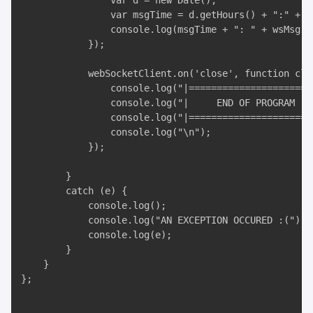
                var d = new Date();

                var msgTime = d.getHours() + ":" + d
                console.log(msgTime + ": " + wsMsg);

            });

            webSocketClient.on('close', function clos
                console.log("|======================
                console.log("|     END OF PROGRAM - 
                console.log("|======================
                console.log("\n");

            });

        }

        catch (e) {

            console.log();

            console.log("AN EXCEPTION OCCURED :(");

            console.log(e);

        }

    }

};
