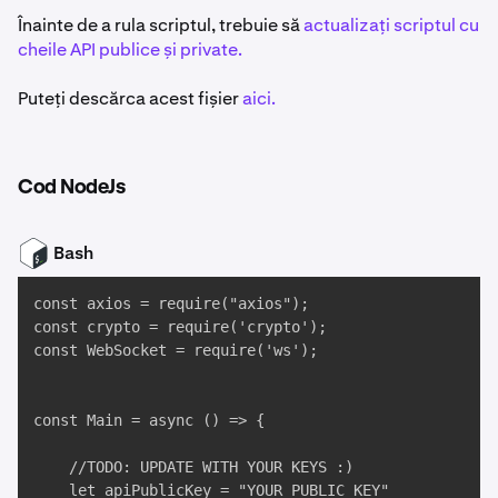
Înainte de a rula scriptul, trebuie să
actualizați scriptul cu
cheile API publice și private.
Puteți descărca acest fișier
aici.
Cod NodeJs
Bash
const axios = require("axios");

const crypto = require('crypto');

const WebSocket = require('ws');

const Main = async () => {

    //TODO: UPDATE WITH YOUR KEYS :)

    let apiPublicKey = "YOUR_PUBLIC_KEY"
