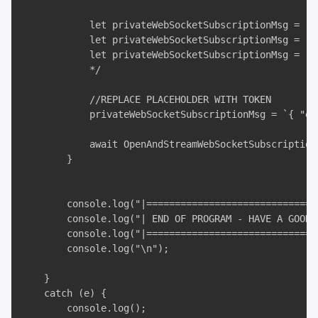
            let privateWebSocketSubscriptionMsg = `{
            let privateWebSocketSubscriptionMsg = `{
            let privateWebSocketSubscriptionMsg = `{
            */

            //REPLACE PLACEHOLDER WITH TOKEN

            privateWebSocketSubscriptionMsg = `{ "ev
            await OpenAndStreamWebSocketSubscription
        }

        console.log("|===============================
        console.log("| END OF PROGRAM - HAVE A GOOD D
        console.log("|===============================
        console.log("\n");

    }

    catch (e) {

        console.log();
