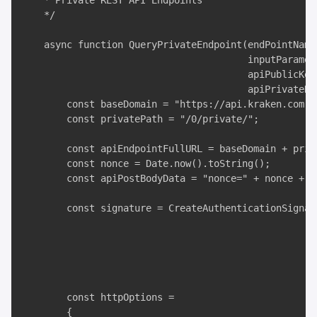
    * Private REST API Endpoints

    */

    async function QueryPrivateEndpoint(endPointName,
                                        inputParamete
                                        apiPublicKey,
                                        apiPrivateKey
        const baseDomain = "https://api.kraken.com";

        const privatePath = "/0/private/";

        const apiEndpointFullURL = baseDomain + priv
        const nonce = Date.now().toString();

        const apiPostBodyData = "nonce=" + nonce + "
        const signature = CreateAuthenticationSignat
                                                     
                                                     
                                                     
                                                    
        const httpOptions =

        {
