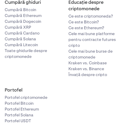
Cumpără ghiduri
Educație despre
criptomonede
Cumpără Bitcoin
Cumpără Ethereum
Ce este criptomoneda?
Cumpără Dogecoin
Ce este Bitcoin?
Cumpără XRP
Ce este Ethereum?
Cumpără Cardano
Cele mai bune platforme
Cumpără Solana
pentru contracte futures
Cumpără Litecoin
cripto
Toate ghidurile despre
Cele mai bune burse de
criptomonede
criptomonede
Kraken vs. Coinbase
Kraken vs. Binance
Învață despre cripto
Portofel
Portofel criptomonede
Portofel Bitcoin
Portofel Ethereum
Portofel Solana
Portofel USDT