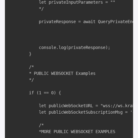
            let privateInputParameters = ""

            */

            privateResponse = await QueryPrivateEndp
                                                    
                                                     
                                                    
            console.log(privateResponse);

        }

        /*

        * PUBLIC WEBSOCKET Examples

        */

        if (1 == 0) {

            let publicWebSocketURL = "wss://ws.kraken
            let publicWebSocketSubscriptionMsg = '{ 
            /*

            *MORE PUBLIC WEBSOCKET EXAMPLES
