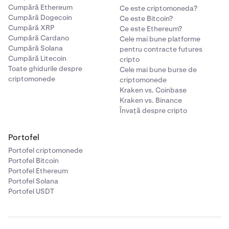
Cumpără Ethereum
Ce este criptomoneda?
Cumpără Dogecoin
Ce este Bitcoin?
Cumpără XRP
Ce este Ethereum?
Cumpără Cardano
Cele mai bune platforme
Cumpără Solana
pentru contracte futures
Cumpără Litecoin
cripto
Toate ghidurile despre
Cele mai bune burse de
criptomonede
criptomonede
Kraken vs. Coinbase
Kraken vs. Binance
Învață despre cripto
Portofel
Portofel criptomonede
Portofel Bitcoin
Portofel Ethereum
Portofel Solana
Portofel USDT