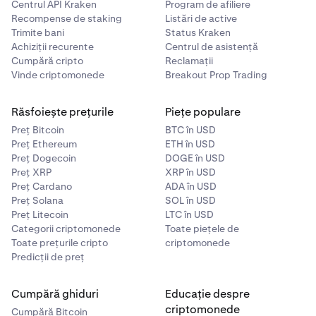
Centrul API Kraken
Program de afiliere
Recompense de staking
Listări de active
Trimite bani
Status Kraken
Achiziții recurente
Centrul de asistență
Cumpără cripto
Reclamații
Vinde criptomonede
Breakout Prop Trading
Răsfoiește prețurile
Piețe populare
Preț Bitcoin
BTC în USD
Preț Ethereum
ETH în USD
Preț Dogecoin
DOGE în USD
Preț XRP
XRP în USD
Preț Cardano
ADA în USD
Preț Solana
SOL în USD
Preț Litecoin
LTC în USD
Categorii criptomonede
Toate piețele de
Toate prețurile cripto
criptomonede
Predicții de preț
Cumpără ghiduri
Educație despre
criptomonede
Cumpără Bitcoin