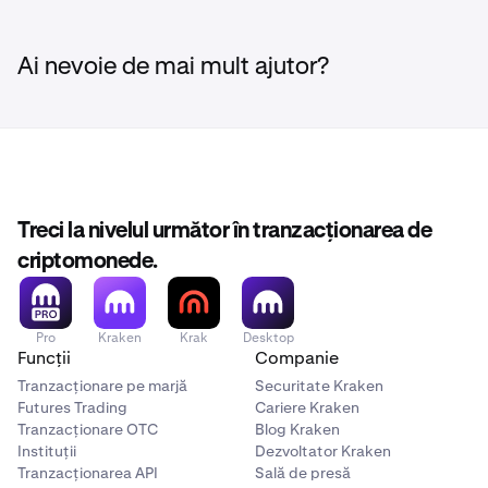
sponsorizare, vă rugăm să contactați
marketing@kraken.com
.
Ai nevoie de mai mult ajutor?
Treci la nivelul următor în tranzacționarea de
criptomonede.
Pro
Kraken
Krak
Desktop
Funcții
Companie
Tranzacționare pe marjă
Securitate Kraken
Futures Trading
Cariere Kraken
Tranzacționare OTC
Blog Kraken
Instituții
Dezvoltator Kraken
Tranzacționarea API
Sală de presă