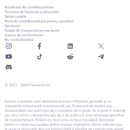
Notificare de confidențialitate
Termene de furnizare a serviciului
Setări cookie
Notă de confidențialitate pentru candidați
Declarații
Reguli de tranzacționare pe bursă
Centru de conformitate
Nu vinde/distribui
© 2011 - 2026 Payward, Inc.
Aceste materiale sunt destinate exclusiv informării generale și nu
reprezintă consultanță investițională sau financiară de produs sau
recomandare sau solicitare de a cumpăra, de a vinde, de a pune în staking
sau de a reține criptoactive sau de a vă implica în vreo strategie specifică
de tranzacționare. Kraken nu face și nu va face niciodată demersuri
pentru a crește sau scădea prețul vreunui criptoactiv dintre cele pe care
le pune la dispoziție. Natura imprevizibilă a piețelor de criptoactive poate