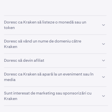
Doresc ca Kraken să listeze o monedă sau un
token
Dacă doriți ca Kraken să listeze o monedă sau un token
Doresc să vând un nume de domeniu către
nou, vă rugăm să consultați
articolul nostru despre
Kraken
solicitările de tokenuri noi.
Ca politică, Kraken nu achiziționează nume de domenii
Doresc să devin afiliat
și nu vom răspunde solicitărilor de vânzare a numelor de
domenii.
Kraken este încântat să ofere un program de afiliere lider
Doresc ca Kraken să apară la un eveniment sau în
în industrie. Detalii despre program pot fi găsite în
media
articolul nostru despre programul de afiliere.
Pentru solicitări de interviuri, logo-uri, podcasturi sau
Sunt interesat de marketing sau sponsorizări cu
apariții la conferințe, vă rugăm să contactați
Kraken
press@kraken.com
.
Pentru a discuta inițiative de marketing, conținut sau